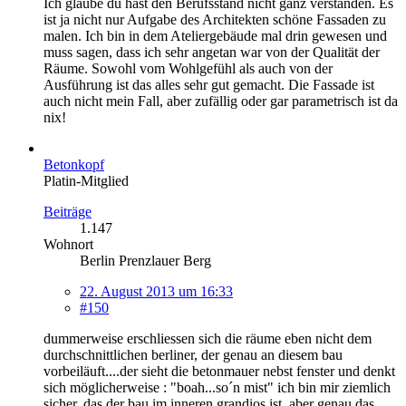
Ich glaube du hast den Berufsstand nicht ganz verstanden. Es
ist ja nicht nur Aufgabe des Architekten schöne Fassaden zu
malen. Ich bin in dem Ateliergebäude mal drin gewesen und
muss sagen, dass ich sehr angetan war von der Qualität der
Räume. Sowohl vom Wohlgefühl als auch von der
Ausführung ist das alles sehr gut gemacht. Die Fassade ist
auch nicht mein Fall, aber zufällig oder gar parametrisch ist da
nix!
Betonkopf
Platin-Mitglied
Beiträge
1.147
Wohnort
Berlin Prenzlauer Berg
22. August 2013 um 16:33
#150
dummerweise erschliessen sich die räume eben nicht dem
durchschnittlichen berliner, der genau an diesem bau
vorbeiläuft....der sieht die betonmauer nebst fenster und denkt
sich möglicherweise : "boah...so´n mist" ich bin mir ziemlich
sicher, das der bau im inneren grandios ist, aber genau das