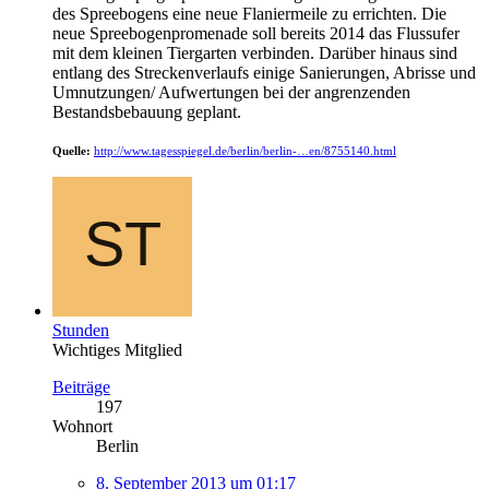
des Spreebogens eine neue Flaniermeile zu errichten. Die
neue Spreebogenpromenade soll bereits 2014 das Flussufer
mit dem kleinen Tiergarten verbinden. Darüber hinaus sind
entlang des Streckenverlaufs einige Sanierungen, Abrisse und
Umnutzungen/ Aufwertungen bei der angrenzenden
Bestandsbebauung geplant.
Quelle:
http://www.tagesspiegel.de/berlin/berlin-…en/8755140.html
Stunden
Wichtiges Mitglied
Beiträge
197
Wohnort
Berlin
8. September 2013 um 01:17