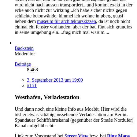
wird nicht nach aussen transportiert...und kommt exakt in der
ecke auch nicht zur wirkung...ich habe sicher nichts gegen
schlichte betonwände, himmel ich wohne in pberg quasi
neben dem
museum für architekturskizzen
, da ist noch nicht
einmal ein fenster vorhanden, aber der bau fügt sich grandios
in seine umgebung ein....frag mich mal warum....
Backstein
Moderator
Beiträge
8.468
3. September 2013 um 19:00
#151
Westhafen, Verladestation
Und dann noch eine kleine Info aus Moabit. Hier wird die
bisher etwas schäbig aussehende Verladestation am Berlin-
Spandauer Schifffahrtskanal (gegenüber der Straße Nordufer)
Kanal aufgehübscht.
Link zum Vorzustand bei
Street View
bzw. bei
Bing Maps