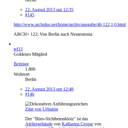
22. August 2013 um 12:35
#145
http://www.archplus.net/home/archiv/ausgabe/46,122,1,0.html
ARCH+ 122: Von Berlin nach Neuteutonia
tel33
Goldenes Mitglied
Beiträge
1.806
Wohnort
Berlin
22. August 2013 um 12:48
#146
Zitat von Urbanist
Der "Büro-Sichtbetonklotz" ist das
Ateliergebäude
von
Katharina Grosse
von