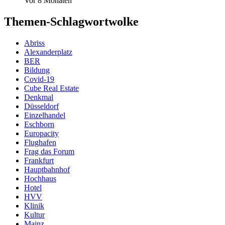
Vor 8 Monaten
Themen-Schlagwortwolke
Abriss
Alexanderplatz
BER
Bildung
Covid-19
Cube Real Estate
Denkmal
Düsseldorf
Einzelhandel
Eschborn
Europacity
Flughafen
Frag das Forum
Frankfurt
Hauptbahnhof
Hochhaus
Hotel
HVV
Klinik
Kultur
Mainz