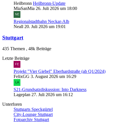
Heilbronn
Heilbronn-Update
MiaSanMia
26. Juli 2026 um 18:00
Regionalstadtbahn Neckar-Alb
Neall
20. Juli 2026 um 19:01
Stuttgart
435 Themen
,
48k Beiträge
Letzte Beiträge
Projekt "Vier Giebel" Eberhardstraße (ab Q1/2024)
FelixGG
3. August 2026 um 16:29
S21-Grundsatzdiskussion: Into Darkness
Lageplan
27. Juli 2026 um 16:12
Unterforen
Stuttgarts Speckgürtel
City-Lounge Stuttgart
Fotoarchiv Stuttgart