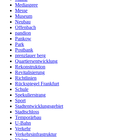
Mediaspree
Messe
Museum
Neubau
Offenbach
pandion
Pankow
Park
Postbank
prenzlauer berg
Quartiersentwicklung
Rekonstruktion
Revitalisierung
Richtlinien
Rückspiegel Frankfurt
Schule
Spekulierstrang
Sport
Stadtentwicklungsgebiet
Stadtschloss
Temporärbau
U-Bahn
Verkehr
Verkehrsinfrastruktur
Vision