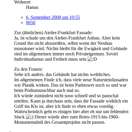
Wohnort
Hanau
6. September 2008 um 10:55
#650
Zur (ähnlichen) Atelier-Frankfurt Fassade:
Ja, ist schade um den Atelier-Frankfurt Anbau. Aber kein
Grund ihn nicht abzureißen, selbst wenn der Neubau
monotoner wird. Nichts bleibt für die Ewigkeit und Gebäude
sind im allgemeinen immer noch Privateigentum. Soviel
Individualismus und Freiheit muss sein
Zu den Frauen:
Sehe ich anders. das Gebäude hat nichts weibliches.
Im allgemeinen Finde ich, dass viele neue Natursteinfassaden
wie Plastik wirken. Das ist beim Parktower noch so und war
beim Podiumsnachbar auch mal so.
Ich würde zumindest nicht sooo schnell und so pauschal
urteilen. Kann ja durchaus sein, dass die Fassade wirklich ein
Griff ins Klo ist, aber ich finde es eben etwas voreilig.
Wahrscheinlich geht es einigen hier aber eh nur um fehlenden
Stuck
Dieser würde aber zum Retro-1915-bis-1960-
Monumentalstil des Gesamtprojekts nicht passen.