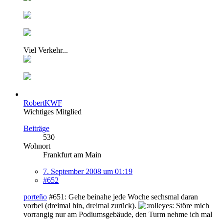
Viel Verkehr...
RobertKWF
Wichtiges Mitglied
Beiträge
530
Wohnort
Frankfurt am Main
7. September 2008 um 01:19
#652
porteño
#651: Gehe beinahe jede Woche sechsmal daran
vorbei (dreimal hin, dreimal zurück).
Störe mich
vorrangig nur am Podiumsgebäude, den Turm nehme ich mal