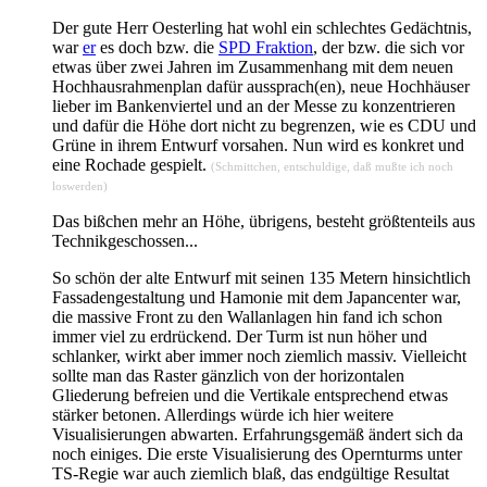
Der gute Herr Oesterling hat wohl ein schlechtes Gedächtnis,
war
er
es doch bzw. die
SPD Fraktion
, der bzw. die sich vor
etwas über zwei Jahren im Zusammenhang mit dem neuen
Hochhausrahmenplan dafür aussprach(en), neue Hochhäuser
lieber im Bankenviertel und an der Messe zu konzentrieren
und dafür die Höhe dort nicht zu begrenzen, wie es CDU und
Grüne in ihrem Entwurf vorsahen. Nun wird es konkret und
eine Rochade gespielt.
(Schmittchen, entschuldige, daß mußte ich noch
loswerden)
Das bißchen mehr an Höhe, übrigens, besteht größtenteils aus
Technikgeschossen...
So schön der alte Entwurf mit seinen 135 Metern hinsichtlich
Fassadengestaltung und Hamonie mit dem Japancenter war,
die massive Front zu den Wallanlagen hin fand ich schon
immer viel zu erdrückend. Der Turm ist nun höher und
schlanker, wirkt aber immer noch ziemlich massiv. Vielleicht
sollte man das Raster gänzlich von der horizontalen
Gliederung befreien und die Vertikale entsprechend etwas
stärker betonen. Allerdings würde ich hier weitere
Visualisierungen abwarten. Erfahrungsgemäß ändert sich da
noch einiges. Die erste Visualisierung des Opernturms unter
TS-Regie war auch ziemlich blaß, das endgültige Resultat