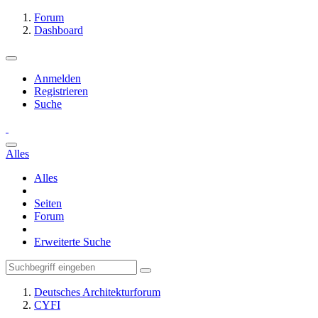
Forum
Dashboard
Anmelden
Registrieren
Suche
Alles
Alles
Seiten
Forum
Erweiterte Suche
Deutsches Architekturforum
CYFI