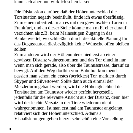
kann sich aber nun wirklich sehen lassen.
Die Diskussion darüber, daß der Höhenunterschied die
Torsituation negativ beeinflußt, finde ich etwas überflüssig.
Zum einem übertreibt man es mit den gewünschten Toren in
Frankfurt, und an dieser Stelle könnte man m.E. eher darauf
verzichten als z.B. beim Mainseitigen Zugang in das
Bankenviertel, wo schließlich durch die aktuelle Planung für
das Degussaareal diesbezüglich keine Wünsche offen bleiben
sollten.
Zum anderen wird der Höhenunterschied erst ab einer
gewissen Distanz wahrgenommen und das Tor ohnehin nur,
wenn man sich gerade, also über die Taunusstrasse, darauf zu
bewegt. Auf den Weg dorthin vom Bahnhof kommend
passiert man schon ein erstes (perfektes) Tor, markiert durch
Skyper und Silvertower. Sollte dann auch einmal der
Metzlerturm gebaut werden, wird die Höhengleichheit der
Torsituation am Taunustor wieder perfekt hergestellt,
jedenfalls für die relevante Ansicht aus der Distanz, denn hier
wird der leichte Versatz in der Tiefe wiederum nicht
wahrgenommen. Ist man erst mal am Taunustor angelangt,
relativiert sich der Höhenunterschied. Adama's
Visualisierungen geben hierzu sehr schön eine Vorstellung.