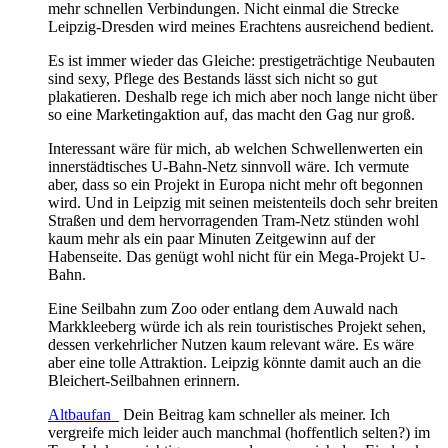
mehr schnellen Verbindungen. Nicht einmal die Strecke
Leipzig-Dresden wird meines Erachtens ausreichend bedient.
Es ist immer wieder das Gleiche: prestigeträchtige Neubauten
sind sexy, Pflege des Bestands lässt sich nicht so gut
plakatieren. Deshalb rege ich mich aber noch lange nicht über
so eine Marketingaktion auf, das macht den Gag nur groß.
Interessant wäre für mich, ab welchen Schwellenwerten ein
innerstädtisches U-Bahn-Netz sinnvoll wäre. Ich vermute
aber, dass so ein Projekt in Europa nicht mehr oft begonnen
wird. Und in Leipzig mit seinen meistenteils doch sehr breiten
Straßen und dem hervorragenden Tram-Netz stünden wohl
kaum mehr als ein paar Minuten Zeitgewinn auf der
Habenseite. Das genügt wohl nicht für ein Mega-Projekt U-
Bahn.
Eine Seilbahn zum Zoo oder entlang dem Auwald nach
Markkleeberg würde ich als rein touristisches Projekt sehen,
dessen verkehrlicher Nutzen kaum relevant wäre. Es wäre
aber eine tolle Attraktion. Leipzig könnte damit auch an die
Bleichert-Seilbahnen erinnern.
Altbaufan_
Dein Beitrag kam schneller als meiner. Ich
vergreife mich leider auch manchmal (hoffentlich selten?) im