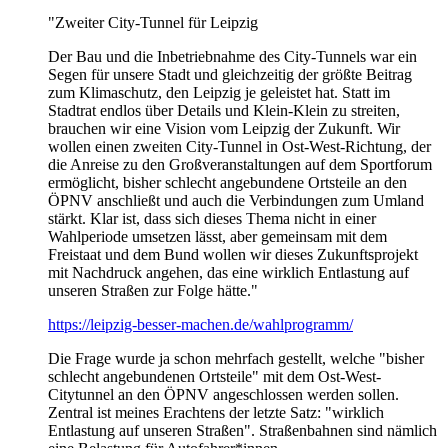
"Zweiter City-Tunnel für Leipzig
Der Bau und die Inbetriebnahme des City-Tunnels war ein
Segen für unsere Stadt und gleichzeitig der größte Beitrag
zum Klimaschutz, den Leipzig je geleistet hat. Statt im
Stadtrat endlos über Details und Klein-Klein zu streiten,
brauchen wir eine Vision vom Leipzig der Zukunft. Wir
wollen einen zweiten City-Tunnel in Ost-West-Richtung, der
die Anreise zu den Großveranstaltungen auf dem Sportforum
ermöglicht, bisher schlecht angebundene Ortsteile an den
ÖPNV anschließt und auch die Verbindungen zum Umland
stärkt. Klar ist, dass sich dieses Thema nicht in einer
Wahlperiode umsetzen lässt, aber gemeinsam mit dem
Freistaat und dem Bund wollen wir dieses Zukunftsprojekt
mit Nachdruck angehen, das eine wirklich Entlastung auf
unseren Straßen zur Folge hätte."
https://leipzig-besser-machen.de/wahlprogramm/
Die Frage wurde ja schon mehrfach gestellt, welche "bisher
schlecht angebundenen Ortsteile" mit dem Ost-West-
Citytunnel an den ÖPNV angeschlossen werden sollen.
Zentral ist meines Erachtens der letzte Satz: "wirklich
Entlastung auf unseren Straßen". Straßenbahnen sind nämlich