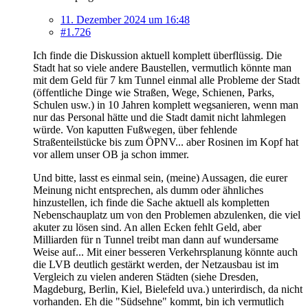
11. Dezember 2024 um 16:48
#1.726
Ich finde die Diskussion aktuell komplett überflüssig. Die
Stadt hat so viele andere Baustellen, vermutlich könnte man
mit dem Geld für 7 km Tunnel einmal alle Probleme der Stadt
(öffentliche Dinge wie Straßen, Wege, Schienen, Parks,
Schulen usw.) in 10 Jahren komplett wegsanieren, wenn man
nur das Personal hätte und die Stadt damit nicht lahmlegen
würde. Von kaputten Fußwegen, über fehlende
Straßenteilstücke bis zum ÖPNV... aber Rosinen im Kopf hat
vor allem unser OB ja schon immer.
Und bitte, lasst es einmal sein, (meine) Aussagen, die eurer
Meinung nicht entsprechen, als dumm oder ähnliches
hinzustellen, ich finde die Sache aktuell als kompletten
Nebenschauplatz um von den Problemen abzulenken, die viel
akuter zu lösen sind. An allen Ecken fehlt Geld, aber
Milliarden für n Tunnel treibt man dann auf wundersame
Weise auf... Mit einer besseren Verkehrsplanung könnte auch
die LVB deutlich gestärkt werden, der Netzausbau ist im
Vergleich zu vielen anderen Städten (siehe Dresden,
Magdeburg, Berlin, Kiel, Bielefeld uva.) unterirdisch, da nicht
vorhanden. Eh die "Südsehne" kommt, bin ich vermutlich