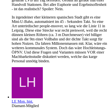
gesamte LVB am Tag befördert. Geballt an gerade mal einer
Handvoll Stationen. Bei aller Euphorie und Ergebnisoffenheit
- ist das realistisch? Spoiler: Nein.
In irgendeiner eher kleineren spanischen Stadt gibt es eine
Mini-U-Bahn, automatisiert im 45 - Sekunden Takt. So eine
Art unterirdischer people-moover, so lang wie die Linie 11 in
Leipzig. Diese eine Strecke war recht preiswert, weil die recht
dünnen kleinen Röhren (ca. 3 m Durchmesser) viel billiger
sind als die 9m einer Vollbahn und der dichte Takt sorgt für
hohen Nutzen. Da fahren Millionenmassen mit. Klar, wäre ein
weiteres kommunales System. Doch das wäre Hochleistungs-
ÖPNV. Und diese Fragen und Varianten müssen VOR einer
Machbarkeitsstudie diskutiert werden, welche das karge
Personal unnötig binden.
LE Mon. hist.
Diamant-Mitglied