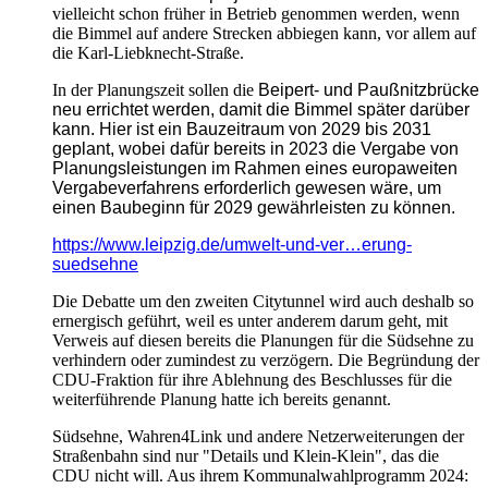
vielleicht schon früher in Betrieb genommen werden, wenn
die Bimmel auf andere Strecken abbiegen kann, vor allem auf
die Karl-Liebknecht-Straße.
In der Planungszeit sollen die
Beipert- und Paußnitzbrücke
neu errichtet werden, damit die Bimmel später darüber
kann. Hier ist ein
Bauzeitraum von 2029 bis 2031
geplant, wobei dafür bereits in 2023 die Vergabe von
Planungsleistungen im Rahmen eines europaweiten
Vergabeverfahrens erforderlich gewesen wäre, um
einen Baubeginn für 2029 gewährleisten zu können.
https://www.leipzig.de/umwelt-und-ver…erung-
suedsehne
Die Debatte um den zweiten Citytunnel wird auch deshalb so
ernergisch geführt, weil es unter anderem darum geht, mit
Verweis auf diesen bereits die Planungen für die Südsehne zu
verhindern oder zumindest zu verzögern. Die Begründung der
CDU-Fraktion für ihre Ablehnung des Beschlusses für die
weiterführende Planung hatte ich bereits genannt.
Südsehne, Wahren4Link und andere Netzerweiterungen der
Straßenbahn sind nur "Details und Klein-Klein", das die
CDU nicht will. Aus ihrem Kommunalwahlprogramm 2024: