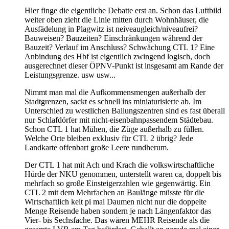
Hier finge die eigentliche Debatte erst an. Schon das Luftbild
weiter oben zieht die Linie mitten durch Wohnhäuser, die
Ausfädelung in Plagwitz ist neiveaugleich/niveaufrei?
Bauweisen? Bauzeiten? Einschränkungen während der
Bauzeit? Verlauf im Anschluss? Schwächung CTL 1? Eine
Anbindung des Hbf ist eigentlich zwingend logisch, doch
ausgerechnet dieser ÖPNV-Punkt ist insgesamt am Rande der
Leistungsgrenze. usw usw...
Nimmt man mal die Aufkommensmengen außerhalb der
Stadtgrenzen, sackt es schnell ins miniaturisierte ab. Im
Unterschied zu westlichen Ballungszentren sind es fast überall
nur Schlafdörfer mit nicht-eisenbahnpassendem Städtebau.
Schon CTL 1 hat Mühen, die Züge außerhalb zu füllen.
Welche Orte bleiben exklusiv für CTL 2 übrig? Jede
Landkarte offenbart große Leere rundherum.
Der CTL 1 hat mit Ach und Krach die volkswirtschaftliche
Hürde der NKU genommen, unterstellt waren ca, doppelt bis
mehrfach so große Einsteigerzahlen wie gegenwärtig. Ein
CTL 2 mit dem Mehrfachen an Baulänge müsste für die
Wirtschaftlich keit pi mal Daumen nicht nur die doppelte
Menge Reisende haben sondern je nach Längenfaktor das
Vier- bis Sechsfache. Das wären MEHR Reisende als die