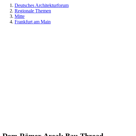
Deutsches Architekturforum
Regionale Themen
Mitte
Frankfurt am Main
Dom-Römer-Areal: Bau-Thread