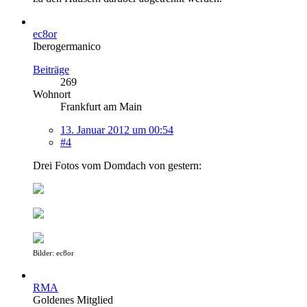
ec8or
Iberogermanico
Beiträge
269
Wohnort
Frankfurt am Main
13. Januar 2012 um 00:54
#4
Drei Fotos vom Domdach von gestern:
Bilder: ec8or
RMA
Goldenes Mitglied