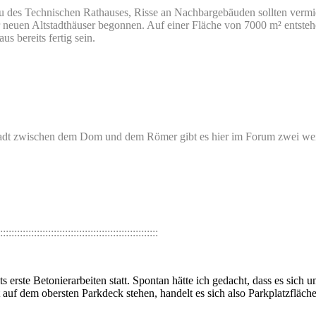
des Technischen Rathauses, Risse an Nachbargebäuden sollten vermie
r neuen Altstadthäuser begonnen. Auf einer Fläche von 7000 m² entstehe
s bereits fertig sein.
adt zwischen dem Dom und dem Römer gibt es hier im Forum zwei weit
::::::::::::::::::::::::::::::::::::::::::::::::::::::::
s erste Betonierarbeiten statt. Spontan hätte ich gedacht, dass es sich
uf dem obersten Parkdeck stehen, handelt es sich also Parkplatzfläche