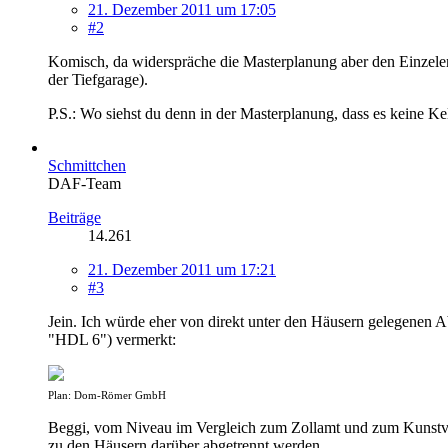
21. Dezember 2011 um 17:05
#2
Komisch, da widerspräche die Masterplanung aber den Einzelent
der Tiefgarage).
P.S.: Wo siehst du denn in der Masterplanung, dass es keine Ke
Schmittchen
DAF-Team
Beiträge
14.261
21. Dezember 2011 um 17:21
#3
Jein. Ich würde eher von direkt unter den Häusern gelegenen Ab
"HDL 6") vermerkt:
Plan: Dom-Römer GmbH
Beggi, vom Niveau im Vergleich zum Zollamt und zum Kunstver
zu den Häusern darüber abgetrennt werden.