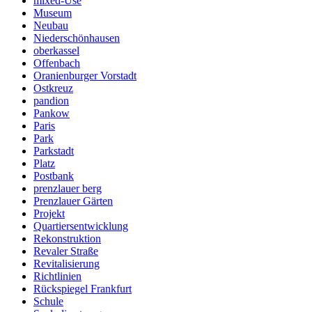
mixed-Use
Museum
Neubau
Niederschönhausen
oberkassel
Offenbach
Oranienburger Vorstadt
Ostkreuz
pandion
Pankow
Paris
Park
Parkstadt
Platz
Postbank
prenzlauer berg
Prenzlauer Gärten
Projekt
Quartiersentwicklung
Rekonstruktion
Revaler Straße
Revitalisierung
Richtlinien
Rückspiegel Frankfurt
Schule