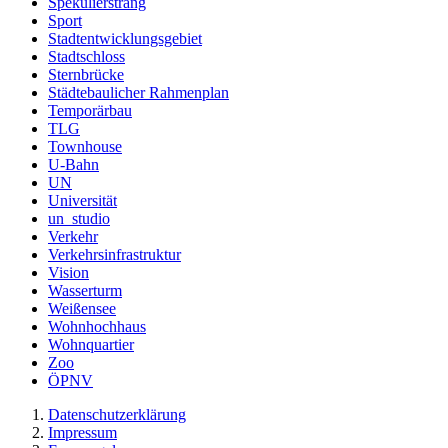
Spekulierstrang
Sport
Stadtentwicklungsgebiet
Stadtschloss
Sternbrücke
Städtebaulicher Rahmenplan
Temporärbau
TLG
Townhouse
U-Bahn
UN
Universität
un_studio
Verkehr
Verkehrsinfrastruktur
Vision
Wasserturm
Weißensee
Wohnhochhaus
Wohnquartier
Zoo
ÖPNV
Datenschutzerklärung
Impressum