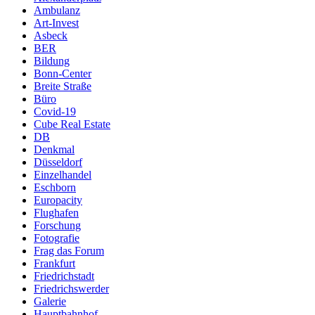
Ambulanz
Art-Invest
Asbeck
BER
Bildung
Bonn-Center
Breite Straße
Büro
Covid-19
Cube Real Estate
DB
Denkmal
Düsseldorf
Einzelhandel
Eschborn
Europacity
Flughafen
Forschung
Fotografie
Frag das Forum
Frankfurt
Friedrichstadt
Friedrichswerder
Galerie
Hauptbahnhof