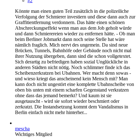
#2
Könnte man einen guten Teil zusätzlich in die polizeiliche
Verfolgung der Schmierer investiern und diese dann auch zur
Graffitientfernung verdonnern. Das hätte einen schönen
Abschreckungseffekt wenn man aus dem Job geholt würde
und dann Schmierereien wieder zu entfernen hätte. - Ob man
beim Berliner Jobmarkt dann noch seine Stelle hat wäre
nämlich fraglich. Mich nervt des ungemein. Da sind neue
Brücken, Tunnels, Bahnhöfe oder Gebäude noch nicht mal
ihrer Nutzung übergeben, dann sind die schon vollgetextet.
Sich derartig zu befriedigen haben sozial Unglückliche in
anderen Städten nicht nötig. Noch schlimmer finde ich das
Scheibenzerkratzen bei Ubahnen. Wer macht denn sowas -
und wieso kriegt das anscheinend kein Mensch mit? Man
kann doch nicht ungestört eine komplette Ubahnscheibe von
oben bis unten mit einem scharfen Gegenstand verkratzen
ohne dass das jemand bemerkt? Und kaum ist sie
ausgetauscht - wird sie sofort wieder beschmiert oder
zerkratzt. Die Instandsetzung kommt dem Vandalismus in
Berlin einfach nicht mehr hinterher...
mescha
Wichtiges Mitglied