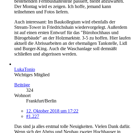
bestehenden Fernbushaltestelle passiert, bleibt abzuwarten.
Der Montag wird es zeigen. Ich hoffe, jemand kann
teilnehmen und Fotos liefern.
Auch interessant: Im Baukollegium wird ebenfalls der
Stream-Tower in Friedrichshain wiedervorgelegt. Außerdem
ist auf einen ersten Entwurf für das "Bürohochhaus und
Bürogebäude" an der Holzmarktstr. 3-5 zu hoffen. Hier laufen
aktuell die Abrissarbeiten an der ehemaligen Tankstelle, Lidl
und Burger-King. Auch die Waschanlage soll demnäßt
schließen und abgerissen werden.
LukaTonio
Wichtiges Mitglied
Beiträge
324
Wohnort
Frankfurt/Berlin
12. Oktober 2018 um 17:22
#1.227
Das sind ja alles erstmal tolle Neuigkeiten. Vielen Dank dafür.
Wenn sich der Abriss und Neubau zweier Hochhauser in