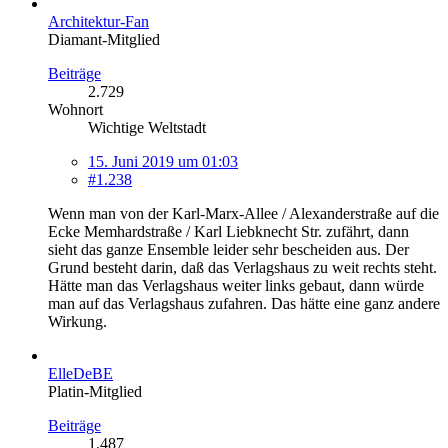
Architektur-Fan
Diamant-Mitglied
Beiträge
2.729
Wohnort
Wichtige Weltstadt
15. Juni 2019 um 01:03
#1.238
Wenn man von der Karl-Marx-Allee / Alexanderstraße auf die
Ecke Memhardstraße / Karl Liebknecht Str. zufährt, dann
sieht das ganze Ensemble leider sehr bescheiden aus. Der
Grund besteht darin, daß das Verlagshaus zu weit rechts steht.
Hätte man das Verlagshaus weiter links gebaut, dann würde
man auf das Verlagshaus zufahren. Das hätte eine ganz andere
Wirkung.
ElleDeBE
Platin-Mitglied
Beiträge
1.487