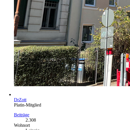
DrZott
Platin-Mitglied
Beiträge
2.308
Wohnort