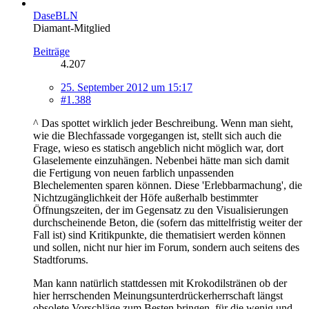
DaseBLN
Diamant-Mitglied
Beiträge
4.207
25. September 2012 um 15:17
#1.388
^ Das spottet wirklich jeder Beschreibung. Wenn man sieht,
wie die Blechfassade vorgegangen ist, stellt sich auch die
Frage, wieso es statisch angeblich nicht möglich war, dort
Glaselemente einzuhängen. Nebenbei hätte man sich damit
die Fertigung von neuen farblich unpassenden
Blechelementen sparen können. Diese 'Erlebbarmachung', die
Nichtzugänglichkeit der Höfe außerhalb bestimmter
Öffnungszeiten, der im Gegensatz zu den Visualisierungen
durchscheinende Beton, die (sofern das mittelfristig weiter der
Fall ist) sind Kritikpunkte, die thematisiert werden können
und sollen, nicht nur hier im Forum, sondern auch seitens des
Stadtforums.
Man kann natürlich stattdessen mit Krokodilstränen ob der
hier herrschenden Meinungsunterdrückerherrschaft längst
obsolete Vorschläge zum Besten bringen, für die wenig und