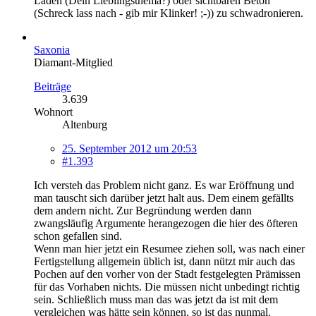
Läden (Dein Lieblingsthema?) oder sichtbaren Beton
(Schreck lass nach - gib mir Klinker! ;-)) zu schwadronieren.
Saxonia
Diamant-Mitglied
Beiträge
3.639
Wohnort
Altenburg
25. September 2012 um 20:53
#1.393
Ich versteh das Problem nicht ganz. Es war Eröffnung und
man tauscht sich darüber jetzt halt aus. Dem einem gefällts
dem andern nicht. Zur Begründung werden dann
zwangsläufig Argumente herangezogen die hier des öfteren
schon gefallen sind.
Wenn man hier jetzt ein Resumee ziehen soll, was nach einer
Fertigstellung allgemein üblich ist, dann nützt mir auch das
Pochen auf den vorher von der Stadt festgelegten Prämissen
für das Vorhaben nichts. Die müssen nicht unbedingt richtig
sein. Schließlich muss man das was jetzt da ist mit dem
vergleichen was hätte sein können, so ist das nunmal.