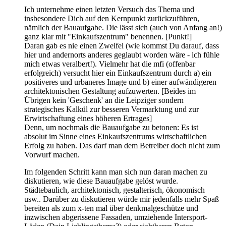
Ich unternehme einen letzten Versuch das Thema und
insbesondere Dich auf den Kernpunkt zurückzuführen,
nämlich der Bauaufgabe. Die lässt sich (auch von Anfang an!)
ganz klar mit "Einkaufszentrum" benennen. [Punkt!]
Daran gab es nie einen Zweifel (wie kommst Du darauf, dass
hier und andernorts anderes geglaubt worden wäre - ich fühle
mich etwas veralbert!). Vielmehr hat die mfi (offenbar
erfolgreich) versucht hier ein Einkaufszentrum durch a) ein
positiveres und urbaneres Image und b) einer aufwändigeren
architektonischen Gestaltung aufzuwerten. [Beides im
Übrigen kein 'Geschenk' an die Leipziger sondern
strategisches Kalkül zur besseren Vermarktung und zur
Erwirtschaftung eines höheren Ertrages]
Denn, um nochmals die Bauaufgabe zu betonen: Es ist
absolut im Sinne eines Einkaufszentrums wirtschaftlichen
Erfolg zu haben. Das darf man dem Betreiber doch nicht zum
Vorwurf machen.
Im folgenden Schritt kann man sich nun daran machen zu
diskutieren, wie diese Bauaufgabe gelöst wurde.
Städtebaulich, architektonisch, gestalterisch, ökonomisch
usw.. Darüber zu diskutieren würde mir jedenfalls mehr Spaß
bereiten als zum x-ten mal über denkmalgeschütze und
inzwischen abgerissene Fassaden, umziehende Intersport-