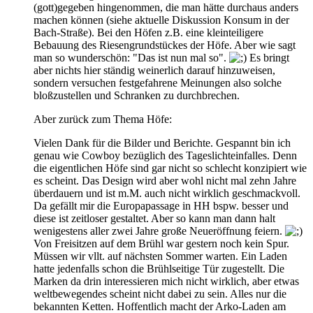
(gott)gegeben hingenommen, die man hätte durchaus anders
machen können (siehe aktuelle Diskussion Konsum in der
Bach-Straße). Bei den Höfen z.B. eine kleinteiligere
Bebauung des Riesengrundstückes der Höfe. Aber wie sagt
man so wunderschön: "Das ist nun mal so".
Es bringt
aber nichts hier ständig weinerlich darauf hinzuweisen,
sondern versuchen festgefahrene Meinungen also solche
bloßzustellen und Schranken zu durchbrechen.
Aber zurück zum Thema Höfe:
Vielen Dank für die Bilder und Berichte. Gespannt bin ich
genau wie Cowboy bezüglich des Tageslichteinfalles. Denn
die eigentlichen Höfe sind gar nicht so schlecht konzipiert wie
es scheint. Das Design wird aber wohl nicht mal zehn Jahre
überdauern und ist m.M. auch nicht wirklich geschmackvoll.
Da gefällt mir die Europapassage in HH bspw. besser und
diese ist zeitloser gestaltet. Aber so kann man dann halt
wenigestens aller zwei Jahre große Neueröffnung feiern.
Von Freisitzen auf dem Brühl war gestern noch kein Spur.
Müssen wir vllt. auf nächsten Sommer warten. Ein Laden
hatte jedenfalls schon die Brühlseitige Tür zugestellt. Die
Marken da drin interessieren mich nicht wirklich, aber etwas
weltbewegendes scheint nicht dabei zu sein. Alles nur die
bekannten Ketten. Hoffentlich macht der Arko-Laden am