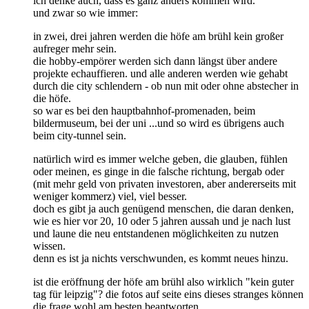
ich denke auch, dass es ganz anders kommen wird.
und zwar so wie immer:
in zwei, drei jahren werden die höfe am brühl kein großer
aufreger mehr sein.
die hobby-empörer werden sich dann längst über andere
projekte echauffieren. und alle anderen werden wie gehabt
durch die city schlendern - ob nun mit oder ohne abstecher in
die höfe.
so war es bei den hauptbahnhof-promenaden, beim
bildermuseum, bei der uni ...und so wird es übrigens auch
beim city-tunnel sein.
natürlich wird es immer welche geben, die glauben, fühlen
oder meinen, es ginge in die falsche richtung, bergab oder
(mit mehr geld von privaten investoren, aber andererseits mit
weniger kommerz) viel, viel besser.
doch es gibt ja auch genügend menschen, die daran denken,
wie es hier vor 20, 10 oder 5 jahren aussah und je nach lust
und laune die neu entstandenen möglichkeiten zu nutzen
wissen.
denn es ist ja nichts verschwunden, es kommt neues hinzu.
ist die eröffnung der höfe am brühl also wirklich "kein guter
tag für leipzig"? die fotos auf seite eins dieses stranges können
die frage wohl am besten beantworten.