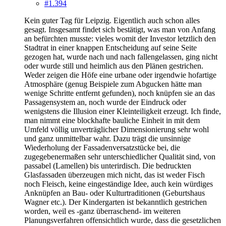
#1.394
Kein guter Tag für Leipzig. Eigentlich auch schon alles
gesagt. Insgesamt findet sich bestätigt, was man von Anfang
an befürchten musste: vieles womit der Investor letztlich den
Stadtrat in einer knappen Entscheidung auf seine Seite
gezogen hat, wurde nach und nach fallengelassen, ging nicht
oder wurde still und heimlich aus den Plänen gestrichen.
Weder zeigen die Höfe eine urbane oder irgendwie hofartige
Atmosphäre (genug Beispiele zum Abgucken hätte man
wenige Schritte entfernt gefunden), noch knüpfen sie an das
Passagensystem an, noch wurde der Eindruck oder
wenigstens die Illusion einer Kleinteiligkeit erzeugt. Ich finde,
man nimmt eine blockhafte bauliche Einheit in mit dem
Umfeld völlig unverträglicher Dimensionierung sehr wohl
und ganz unmittelbar wahr. Dazu trägt die unsinnige
Wiederholung der Fassadenversatzstücke bei, die
zugegebenermaßen sehr unterschiedlicher Qualität sind, von
passabel (Lamellen) bis unterirdisch. Die bedruckten
Glasfassaden überzeugen mich nicht, das ist weder Fisch
noch Fleisch, keine eingeständige Idee, auch kein würdiges
Anknüpfen an Bau- oder Kulturtraditionen (Geburtshaus
Wagner etc.). Der Kindergarten ist bekanntlich gestrichen
worden, weil es -ganz überraschend- im weiteren
Planungsverfahren offensichtlich wurde, dass die gesetzlichen