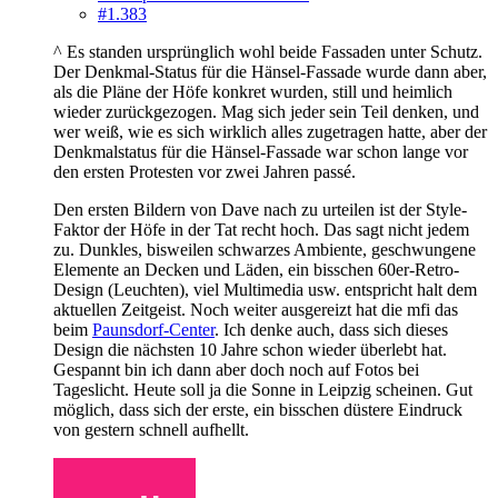
#1.383
^ Es standen ursprünglich wohl beide Fassaden unter Schutz.
Der Denkmal-Status für die Hänsel-Fassade wurde dann aber,
als die Pläne der Höfe konkret wurden, still und heimlich
wieder zurückgezogen. Mag sich jeder sein Teil denken, und
wer weiß, wie es sich wirklich alles zugetragen hatte, aber der
Denkmalstatus für die Hänsel-Fassade war schon lange vor
den ersten Protesten vor zwei Jahren passé.
Den ersten Bildern von Dave nach zu urteilen ist der Style-
Faktor der Höfe in der Tat recht hoch. Das sagt nicht jedem
zu. Dunkles, bisweilen schwarzes Ambiente, geschwungene
Elemente an Decken und Läden, ein bisschen 60er-Retro-
Design (Leuchten), viel Multimedia usw. entspricht halt dem
aktuellen Zeitgeist. Noch weiter ausgereizt hat die mfi das
beim
Paunsdorf-Center
. Ich denke auch, dass sich dieses
Design die nächsten 10 Jahre schon wieder überlebt hat.
Gespannt bin ich dann aber doch noch auf Fotos bei
Tageslicht. Heute soll ja die Sonne in Leipzig scheinen. Gut
möglich, dass sich der erste, ein bisschen düstere Eindruck
von gestern schnell aufhellt.