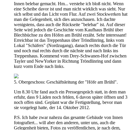
Innen belebar gemacht. Hm... verstehe ich bloß nicht. Wenn
eine Scheibe davor ist und man nicht wirklich was sieht. Nur
sich selbst und das Licht vom Flur. Auf zwei Stockwerken hat
man die Gelegenheit, sich dies anzuschauen. Ich dachte
wenigstens, dass auch die Rückseite "belebar" ist. Auf dieser
Seite wird jedoch die Geschichte vom Kaufhaus Brühl über
Blechbüchse zu den Höfen am Brühl erzäht. Sehr interessant!
Erreichbar ist das Treppenhaus über Tröndlinring, links vom
Lokal "Schäfers" (Nordzugang), danach rechts durch die Tür
und noch mal rechts durch die nächste und nach links ins
Treppenhaus. Kommend vom Drey-Schwanen-Hof zwischen
Tayler und NewYorker in Richtung Tröndlinring und dann
kurz vorm Ende nach links.
5. Obergeschoss: Geschäftsleitung der "Höfe am Brühl".
Um 8.30 Uhr fand auch ein Pressegespräch statt, in dem man
erfuhr, dass 9 Läden noch fehlen, 6 davon später öffnen und 3
noch offen sind. Geplant war die Fertigstellung, bevor man
sie vorgelegt hatte, der 14. Oktober 2012.
P.S. Ich habe zwar nahezu das gesamte Gebäude von Innen
fotografiert... will aber den anderen, unter uns, auch die
Gelegenheit bieten, Fotos zu veröffentlichen, je nach dem,