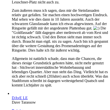
Leuschner-Platz nicht auch zu.
Zum äußeren muss ich sagen, dass mir die Steinfassaden
relativ gut gefallen. Sie machen einen hochwertigen Eindruck.
Mal sehen wie dies dann in 10 Jahren aussieht. Auch der
schwarzen Glassfassade kann ich etwas abgewinnen. Auf der
Ringseite gefällt mir der angedeutete Plattenbau gut.
Die
"Goldfassade" fällt dagegen aber meilenweit ab vom Rest und
ist richtig schwach. Und den Beton sieht man immer noch
durch. Braucht man eigtl. nix zu sagen. Auch bin ich gespannt
über die weitere Gestaltung des Promenadenringes auf der
Ringseite. Dies halte ich für äußerst wichtig.
Allgemein ist natürlich schade, dass man die Chancen, die
dieses riesige Grundstück geboten hätte, nicht mehr genutzt
hat - Stichwort innerstädtische Wohnbebauung und
lebendiges Quartier. Aber nun steht das Ding. Vielleicht hat es
sich aber recht schnell (20Jahre) auch schon überlebt. Was das
Stadtforum schreibt ist dagegen weitestgehend Quatsch und
kommt Lichtjahre zu spät.
DAvE LE
Dave Tarassow