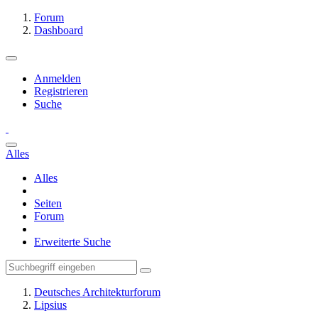
Forum
Dashboard
Anmelden
Registrieren
Suche
Alles
Alles
Seiten
Forum
Erweiterte Suche
Deutsches Architekturforum
Lipsius