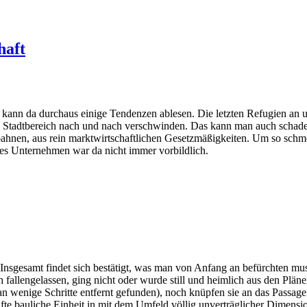
haft
an kann da durchaus einige Tendenzen ablesen. Die letzten Refugien a
Stadtbereich nach und nach verschwinden. Das kann man auch schade f
hnen, aus rein marktwirtschaftlichen Gesetzmäßigkeiten. Um so schmerz
es Unternehmen war da nicht immer vorbildlich.
 Insgesamt findet sich bestätigt, was man von Anfang an befürchten muss
 fallengelassen, ging nicht oder wurde still und heimlich aus den Plän
 wenige Schritte entfernt gefunden), noch knüpfen sie an das Passage
hafte bauliche Einheit in mit dem Umfeld völlig unverträglicher Dimens