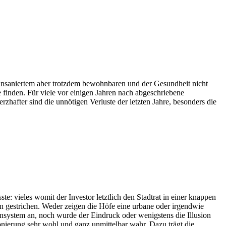
n unsaniertem aber trotzdem bewohnbaren und der Gesundheit nicht
inden. Für viele vor einigen Jahren nach abgeschriebene
hafter sind die unnötigen Verluste der letzten Jahre, besonders die
te: vieles womit der Investor letztlich den Stadtrat in einer knappen
en gestrichen. Weder zeigen die Höfe eine urbane oder irgendwie
nsystem an, noch wurde der Eindruck oder wenigstens die Illusion
ionierung sehr wohl und ganz unmittelbar wahr. Dazu trägt die