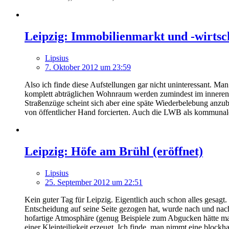
Leipzig: Immobilienmarkt und -wirtsc
Lipsius
7. Oktober 2012 um 23:59
Also ich finde diese Aufstellungen gar nicht uninteressant. M
komplett abträglichen Wohnraum werden zumindest im inneren 
Straßenzüge scheint sich aber eine späte Wiederbelebung anzuba
von öffentlicher Hand forcierten. Auch die LWB als kommunal
Leipzig: Höfe am Brühl (eröffnet)
Lipsius
25. September 2012 um 22:51
Kein guter Tag für Leipzig. Eigentlich auch schon alles gesagt.
Entscheidung auf seine Seite gezogen hat, wurde nach und nach
hofartige Atmosphäre (genug Beispiele zum Abgucken hätte man
einer Kleinteiligkeit erzeugt. Ich finde, man nimmt eine block