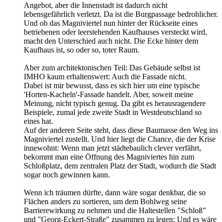
Angebot, aber die Innenstadt ist dadurch nicht
lebensgefährlich verletzt. Da ist die Burgpassage bedrohlicher.
Und ob das Magniviertel nun hinter der Rückseite eines
betriebenen oder leerstehenden Kaufhauses versteckt wird,
macht den Unterschied auch nicht. Die Ecke hinter dem
Kaufhaus ist, so oder so, toter Raum.
Aber zum architektonischen Teil: Das Gebäude selbst ist
IMHO kaum erhaltenswert: Auch die Fassade nicht.
Dabei ist mir bewusst, dass es sich hier um eine typische
'Horten-Kacheln'-Fassade handelt. Aber, soweit meine
Meinung, nicht typisch genug. Da gibt es herausragendere
Beispiele, zumal jede zweite Stadt in Westdeutschland so
eines hat.
Auf der anderen Seite steht, dass diese Baumasse den Weg ins
Magniviertel zustellt. Und hier liegt die Chance, die der Krise
innewohnt: Wenn man jetzt städtebaulich clever verfährt,
bekommt man eine Öffnung des Magniviertes hin zum
Schloßplatz, dem zentralen Platz der Stadt, wodurch die Stadt
sogar noch gewinnen kann.
Wenn ich träumen dürfte, dann wäre sogar denkbar, die so
Flächen anders zu sortieren, um dem Bohlweg seine
Barrierewirkung zu nehmen und die Haltestellen "Schloß"
und "Georg-Eckert-Straße" zusammen zu legen: Und es wäre