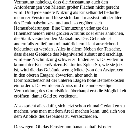
Vermutung nahelegt, dass die Ausstattung auch den
Anforderungen von Mietern großer Flächen nicht gerecht
wird. Und jede andere Nutzung als Einzelhandel bedürfte
mehrerer Fenster und bisse sich damit massivst mit der Idee
des Denkmalschutzes, und auch so ergäben sich
Herausforderungen: Eine Umnutzung verlangte das
Hineinschneiden eines großen Atriums oder einer ähnlichen,
die Statik verändernden Maßnahme. Das Gebäude ist
andernfalls zu tief, um mit natürlichem Licht ausreichend
beleuchtet zu werden . Alles in allem: Neben der Tatsache,
dass dieses Gebäude das Magniviertel zubaut und erschlägt,
wird eine Nachnutzung schwer zu finden sein. Da widerum
kommt der Kosten/Nutzen-Faktor ins Spiel: So, wie sie jetzt
ist, wird die das Gebäude wenig Miete (von den Arztpraxen
in den oberen Etagen) abwerfen, aber auch in
Dornrösschenschlaf der unteren Etagen hohe Betriebskosten
einfordern. Da würde ein Abriss und die anderweitige
Vermarktung des Grundstücks überhaupt erst die Möglichkeit
eröffnen, damit Geld zu verdienen.
Also spricht alles dafür, sich jetzt schon einmal Gedanken zu
machen, was man mit dem Areal machen kann, und sich von
dem Anblick des Gebäudes zu verabschieden.
Deswegen: Ob das Fenster nun banausenhaft ist oder