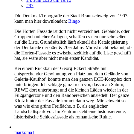
24. Juni 2020 um 19:12
#97
Die Denkmal-Topografie der Stadt Braunschweig von 1993
kann man hier downloaden:
Bingo
Die Horten-Fassade ist dort nicht verzeichnet. Gebäude, oder
Gruppen baulicher Anlagen, schaffen es neu nur sehr selten
auf die Liste. Grundsätzlich läuft aktuell die Katalogisierung
der Denkmale der 60er & 70er Jahre. Mir ist nicht bekannt, ob
die Horten-Fassade es zwischenzeitlich auf die Liste geschafft
hat, sie wäre aber nicht mein erster Kandidat.
Bei einem Rückbau der Georg-Eckert-Straße mit
entsprechender Gewinnung von Platz und dem Gelände von
Galeria-Kaufhof, könnte man den ganzen ECE-Komplex dort
unterbringen. Ich schlage ganz frech vor, dass man Saturn,
REWE dort unterbringt und die kleinen Läden wieder in der
Fußgängerzone und den Randbereichen ansiedelt. Der ganze
Klotz hinter der Fassade kommt dann weg. Mir schwebt so
was wie eine grüne Freifläche, z.B. als englischer
Landschaftspark vor. Im Zentrum steht eine historisierende,
historistische Schlossfassade als romantische Ruine.
markoma1