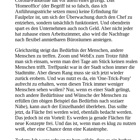
Corona-Pandemie hat vor allem eines gezeigt: Das
'Homeoffice' (der Begriff ist so falsch, dass ich
Anführungsstriche setzen muss) keine Erfindung für
Faulpelze ist, um sich der Überwachung durch den Chef zu
entziehen, sondern tatsächlich funktioniert. Und obendrein
spart es den Unternehmen auch noch Geld. Aber nicht jeder
hat zuhause einen Arbeitszimmer, also wird die Nachfrage
nach flexibel anmietbaren Büroräumen ansteigen.
Gleichzeitig steigt das Bedürfnis der Menschen, andere
Menschen zu treffen. Zoom und WebEx zum Trotze fühlt
man sich einsam, wenn man drei Tage am Stück keinen realen
Menschen trifft. Treffpunkt war in der Stadt schon immer die
Stadtmitte. Aber diesen Rang muss sie sich jetzt wieder
zurück erobern. Und was nutzt es da, ein 'One-Trick-Pony'
aufrecht zu erhalten, wenn diesen Trick immer weniger
Menschen sehen wollen? Nur, wenn es einer Stadt gelingt,
noch andere Bedürfnisse und Wünsche der Menschen zu
erfüllen (im obigen Beispiel das Bedürfnis nach soziaer
Nähe), kann
auch
der Einzelhandel überleben. Das sollte
jetzt, da Fläche frei werden wird, ebenfalls bedacht werden.
Das jedoch ist ein Vorteil: Es werden ja gerade Flächen für
neue Konzepte frei. Und das ist, wenn man es klug zu nutzen
weiß, eher eine Chance denn eine Katastrophe.