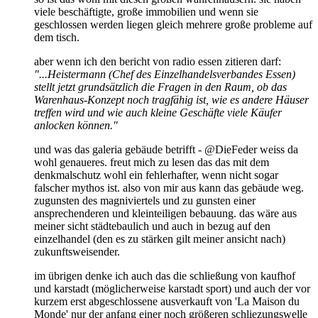
viele beschäftigte, große immobilien und wenn sie
geschlossen werden liegen gleich mehrere große probleme auf
dem tisch.
aber wenn ich den bericht von radio essen zitieren darf:
"...Heistermann (Chef des Einzelhandelsverbandes Essen)
stellt jetzt grundsätzlich die Fragen in den Raum, ob das
Warenhaus-Konzept noch tragfähig ist, wie es andere Häuser
treffen wird und wie auch kleine Geschäfte viele Käufer
anlocken können."
und was das galeria gebäude betrifft - @DieFeder weiss da
wohl genaueres. freut mich zu lesen das das mit dem
denkmalschutz wohl ein fehlerhafter, wenn nicht sogar
falscher mythos ist. also von mir aus kann das gebäude weg.
zugunsten des magniviertels und zu gunsten einer
ansprechenderen und kleinteiligen bebauung. das wäre aus
meiner sicht städtebaulich und auch in bezug auf den
einzelhandel (den es zu stärken gilt meiner ansicht nach)
zukunftsweisender.
im übrigen denke ich auch das die schließung von kaufhof
und karstadt (möglicherweise karstadt sport) und auch der vor
kurzem erst abgeschlossene ausverkauft von 'La Maison du
Monde' nur der anfang einer noch größeren schliezungswelle