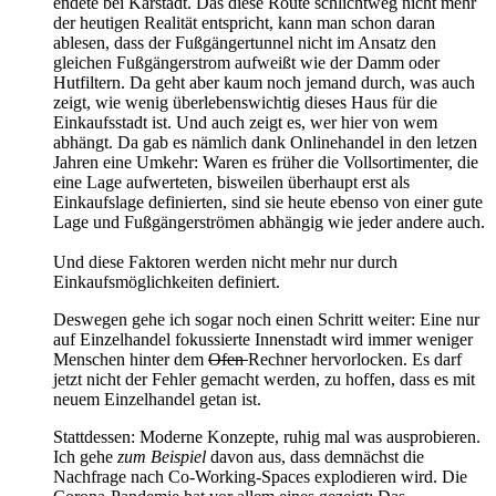
endete bei Karstadt. Das diese Route schlichtweg nicht mehr
der heutigen Realität entspricht, kann man schon daran
ablesen, dass der Fußgängertunnel nicht im Ansatz den
gleichen Fußgängerstrom aufweißt wie der Damm oder
Hutfiltern. Da geht aber kaum noch jemand durch, was auch
zeigt, wie wenig überlebenswichtig dieses Haus für die
Einkaufsstadt ist. Und auch zeigt es, wer hier von wem
abhängt. Da gab es nämlich dank Onlinehandel in den letzen
Jahren eine Umkehr: Waren es früher die Vollsortimenter, die
eine Lage aufwerteten, bisweilen überhaupt erst als
Einkaufslage definierten, sind sie heute ebenso von einer gute
Lage und Fußgängerströmen abhängig wie jeder andere auch.
Und diese Faktoren werden nicht mehr nur durch
Einkaufsmöglichkeiten definiert.
Deswegen gehe ich sogar noch einen Schritt weiter: Eine nur
auf Einzelhandel fokussierte Innenstadt wird immer weniger
Menschen hinter dem
Ofen
Rechner hervorlocken. Es darf
jetzt nicht der Fehler gemacht werden, zu hoffen, dass es mit
neuem Einzelhandel getan ist.
Stattdessen: Moderne Konzepte, ruhig mal was ausprobieren.
Ich gehe
zum Beispiel
davon aus, dass demnächst die
Nachfrage nach Co-Working-Spaces explodieren wird. Die