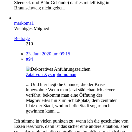
Steeneck und Bähr Gebäude) darf es mittelfristig in
Braunschweig nicht geben.
markoma1
Wichtiges Mitglied
Beiträge
210
23. Juni 2020 um 09:15
#94
Zitat von Xysorphomonian
... Und hier liegt die Chance, die der Krise
innewohnt: Wenn man jetzt städtebaulich clever
verfährt, bekommt man eine Öffnung des
Magniviertes hin zum Schloßplatz, dem zentralen
Platz der Stadt, wodurch die Stadt sogar noch
gewinnen kann. ...
Ich stimme in vielen punkten zu. wenn ich die geschichte von
Essen lese/höre, dann ist das sicher eine andere situation. aber
so ist das wohl mit diesen großen wahrenhäusern. sie haben