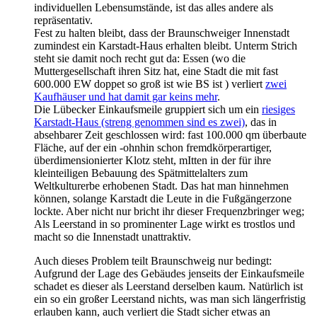
individuellen Lebensumstände, ist das alles andere als
repräsentativ.
Fest zu halten bleibt, dass der Braunschweiger Innenstadt
zumindest ein Karstadt-Haus erhalten bleibt. Unterm Strich
steht sie damit noch recht gut da: Essen (wo die
Muttergesellschaft ihren Sitz hat, eine Stadt die mit fast
600.000 EW doppet so groß ist wie BS ist ) verliert
zwei
Kaufhäuser und hat damit gar keins mehr
.
Die Lübecker Einkaufsmeile gruppiert sich um ein
riesiges
Karstadt-Haus (streng genommen sind es zwei)
, das in
absehbarer Zeit geschlossen wird: fast 100.000 qm überbaute
Fläche, auf der ein -ohnhin schon fremdkörperartiger,
überdimensionierter Klotz steht, mItten in der für ihre
kleinteiligen Bebauung des Spätmittelalters zum
Weltkulturerbe erhobenen Stadt. Das hat man hinnehmen
können, solange Karstadt die Leute in die Fußgängerzone
lockte. Aber nicht nur bricht ihr dieser Frequenzbringer weg;
Als Leerstand in so prominenter Lage wirkt es trostlos und
macht so die Innenstadt unattraktiv.
Auch dieses Problem teilt Braunschweig nur bedingt:
Aufgrund der Lage des Gebäudes jenseits der Einkaufsmeile
schadet es dieser als Leerstand derselben kaum. Natürlich ist
ein so ein großer Leerstand nichts, was man sich längerfristig
erlauben kann, auch verliert die Stadt sicher etwas an