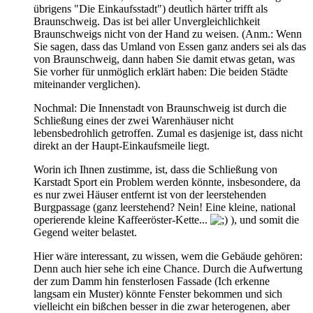
übrigens "Die Einkaufsstadt") deutlich härter trifft als
Braunschweig. Das ist bei aller Unvergleichlichkeit
Braunschweigs nicht von der Hand zu weisen. (Anm.: Wenn
Sie sagen, dass das Umland von Essen ganz anders sei als das
von Braunschweig, dann haben Sie damit etwas getan, was
Sie vorher für unmöglich erklärt haben: Die beiden Städte
miteinander verglichen).
Nochmal: Die Innenstadt von Braunschweig ist durch die
Schließung eines der zwei Warenhäuser nicht
lebensbedrohlich getroffen. Zumal es dasjenige ist, dass nicht
direkt an der Haupt-Einkaufsmeile liegt.
Worin ich Ihnen zustimme, ist, dass die Schließung von
Karstadt Sport ein Problem werden könnte, insbesondere, da
es nur zwei Häuser entfernt ist von der leerstehenden
Burgpassage (ganz leerstehend? Nein! Eine kleine, national
operierende kleine Kaffeeröster-Kette...
), und somit die
Gegend weiter belastet.
Hier wäre interessant, zu wissen, wem die Gebäude gehören:
Denn auch hier sehe ich eine Chance. Durch die Aufwertung
der zum Damm hin fensterlosen Fassade (Ich erkenne
langsam ein Muster) könnte Fenster bekommen und sich
vielleicht ein bißchen besser in die zwar heterogenen, aber