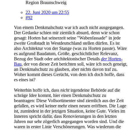
Region Braunschweig
22. Juni 2020 um 22:55
#92
Von einem Denkmalschutz war ich auch nicht ausgegangen.
Der Gedanke schien mir ziemlich absurd, denn wie schon
gesagt: Horten hat seinerzeit seine "Wabenfassade" in jede
zweite Großstadt in Westdeutschland stellen dürfen. Es ist
also Architektur von der Stange (was zu Horten passte). Wäre
es aufgrund Baudatum, Größe, geschichtlicher Relevanz,
Bezug der Stadt oder arichitektonischer Details
der
Horten-
Bau
, der von dieser Zeit berichten soll, wäre ich noch geneigt,
an Denkmalschutz zu glauben, aber nichts davon traf zu.
Woher kommt dieses Gerücht, von dem ich doch hoffe, dass
es eines ist?
Weiterhin hoffe ich, dass
nicht
irgendeine Behörde auf die
schräge Idee kommt, hier einen Denkmalschutz zu
beantragen: Diese Vollsortimenter sind ziemlich aus der Zeit
gefallen, es wird keiner mehr einen neuen eröffnen. Die Lage
ist, zumindest in der jetzigen Situation, keine Gute. Vieles im
Inneren spricht dafür, dass Renovierungen in den letzten
Jahren nur sehr zögerlich angegangen worden sind. Und die
waren in erster Linie Verschönerungen. Was wiederum die