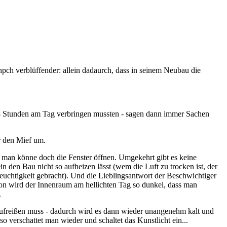
npch verblüffender: allein dadaurch, dass in seinem Neubau die
" 8 Stunden am Tag verbringen mussten - sagen dann immer Sachen
r den Mief um.
 man könne doch die Fenster öffnen. Umgekehrt gibt es keine
in den Bau nicht so aufheizen lässt (wem die Luft zu trocken ist, der
feuchtigkeit gebracht). Und die Lieblingsantwort der Beschwichtiger
hon wird der Innenraum am hellichten Tag so dunkel, dass man
.
r aufreißen muss - dadurch wird es dann wieder unangenehm kalt und
o verschattet man wieder und schaltet das Kunstlicht ein...