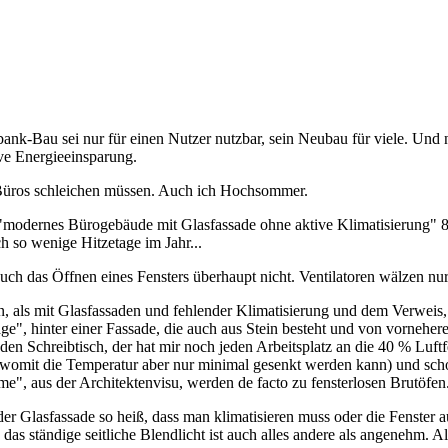
bank-Bau sei nur für einen Nutzer nutzbar, sein Neubau für viele. Und 
ve Energieeinsparung.
Büros schleichen müssen. Auch ich Hochsommer.
as "modernes Bürogebäude mit Glasfassade ohne aktive Klimatisierung
h so wenige Hitzetage im Jahr...
auch das Öffnen eines Fensters überhaupt nicht. Ventilatoren wälzen nu
 als mit Glasfassaden und fehlender Klimatisierung und dem Verweis,
ge", hinter einer Fassade, die auch aus Stein besteht und von vornehere
 den Schreibtisch, der hat mir noch jeden Arbeitsplatz an die 40 % Luft
" (womit die Temperatur aber nur minimal gesenkt werden kann) und sc
me", aus der Architektenvisu, werden de facto zu fensterlosen Brutöfen
 der Glasfassade so heiß, dass man klimatisieren muss oder die Fenste
s ständige seitliche Blendlicht ist auch alles andere als angenehm. Als