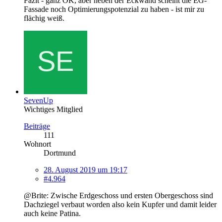
Fazit - ganz OK, aber neben der Eckwand scheint die EG-
Fassade noch Optimierungspotenzial zu haben - ist mir zu
flächig weiß.
SevenUp
Wichtiges Mitglied
Beiträge
111
Wohnort
Dortmund
28. August 2019 um 19:17
#4.964
@Brite: Zwische Erdgeschoss und ersten Obergeschoss sind
Dachziegel verbaut worden also kein Kupfer und damit leider
auch keine Patina.