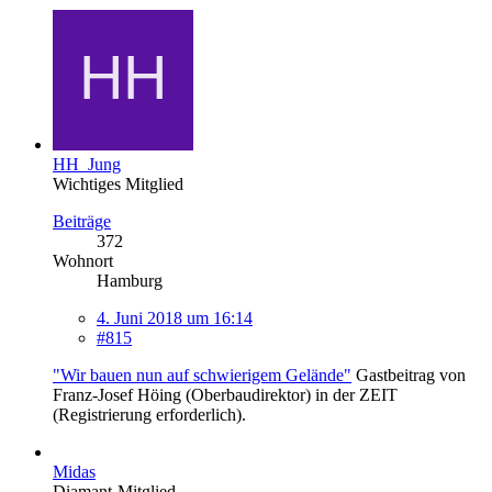
HH_Jung
Wichtiges Mitglied
Beiträge
372
Wohnort
Hamburg
4. Juni 2018 um 16:14
#815
"Wir bauen nun auf schwierigem Gelände"
Gastbeitrag von
Franz-Josef Höing (Oberbaudirektor) in der ZEIT
(Registrierung erforderlich).
Midas
Diamant-Mitglied