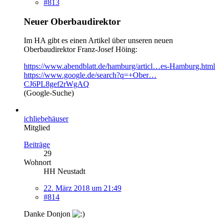
#813
Neuer Oberbaudirektor
Im HA gibt es einen Artikel über unseren neuen
Oberbaudirektor Franz-Josef Höing:
https://www.abendblatt.de/hamburg/articl…es-Hamburg.html
https://www.google.de/search?q=+Ober…
CJ6PL8gef2rWgAQ
(Google-Suche)
ichliebehäuser
Mitglied
Beiträge
29
Wohnort
HH Neustadt
22. März 2018 um 21:49
#814
Danke Donjon