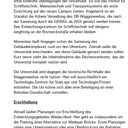
erste konkrete Überlegungen der Universität. So soll das Institut für
Schiffstechnik, Meerestechnik und Transportsysteme als erste
Einrichtung auf den neuen Campus ziehen. Angedacht ist als
Standort die frühere Verwaltung des DB-Waggonwerkes, die nach
der Sanierung durch die GEBAG ab 2024 genutzt werden könnte.
Das Entwicklungszentrum für Schiffstechnik soll übrigens
langfristig an der Bismarckstraße erhalten bleiben.
Momentan läuft hingegen schon die Sanierung des
Gebäudekomplexes rund um den Uhrenturm. Zeitnah wolle die
Universität entscheiden, wie diese Gebäude genutzt werden sollen.
Kurz bevor steht die Inbetriebnahme des Rechenzentrums, das die
Universität komplett nutzen wird.
Die Universität wird dagegen die historische Richthalle des
Waggonwerkes nicht nutzen. Hier soll ausschließlich ein
Technologie-Zentrum für Start-ups und Technologie-Firmen
entstehen. Die Uni könne sich aber eine Beteiligung an einer
Betreiber-Gesellschaft vorstellen.
Erschließung
Aktuell laufen Planungen zur Erschließung des
Entwicklungsgebietes Wedau-Nord. Hier geht es insbesondere um
die Planung einer Alternative zur Wedauer Brücke. Erste Planungen
sehen eine Untertunnelung oder eine Überbrückung der Bahnlinie