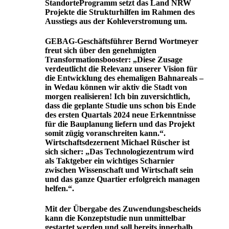
StandorteProgramm setzt das Land NRW
Projekte die Strukturhilfen im Rahmen des
Ausstiegs aus der Kohleverstromung um.
GEBAG-Geschäftsführer Bernd Wortmeyer
freut sich über den genehmigten
Transformationsbooster: „Diese Zusage
verdeutlicht die Relevanz unserer Vision für
die Entwicklung des ehemaligen Bahnareals –
in Wedau können wir aktiv die Stadt von
morgen realisieren! Ich bin zuversichtlich,
dass die geplante Studie uns schon bis Ende
des ersten Quartals 2024 neue Erkenntnisse
für die Bauplanung liefern und das Projekt
somit zügig voranschreiten kann.“.
Wirtschaftsdezernent Michael Rüscher ist
sich sicher: „Das Technologiezentrum wird
als Taktgeber ein wichtiges Scharnier
zwischen Wissenschaft und Wirtschaft sein
und das ganze Quartier erfolgreich managen
helfen.“.
Mit der Übergabe des Zuwendungsbescheids
kann die Konzeptstudie nun unmittelbar
gestartet werden und soll bereits innerhalb