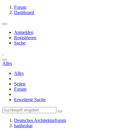
Forum
Dashboard
Anmelden
Registrieren
Suche
Alles
Alles
Seiten
Forum
Erweiterte Suche
Deutsches Architekturforum
hanbrohat