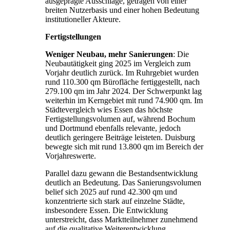
ausgeprägte Ausschläge, getragen von einer
breiten Nutzerbasis und einer hohen Bedeutung
institutioneller Akteure.
Fertigstellungen
Weniger Neubau, mehr Sanierungen
: Die
Neubautätigkeit ging 2025 im Vergleich zum
Vorjahr deutlich zurück. Im Ruhrgebiet wurden
rund 110.300 qm Bürofläche fertiggestellt, nach
279.100 qm im Jahr 2024. Der Schwerpunkt lag
weiterhin im Kerngebiet mit rund 74.900 qm. Im
Städtevergleich wies Essen das höchste
Fertigstellungsvolumen auf, während Bochum
und Dortmund ebenfalls relevante, jedoch
deutlich geringere Beiträge leisteten. Duisburg
bewegte sich mit rund 13.800 qm im Bereich der
Vorjahreswerte.
Parallel dazu gewann die Bestandsentwicklung
deutlich an Bedeutung. Das Sanierungsvolumen
belief sich 2025 auf rund 42.300 qm und
konzentrierte sich stark auf einzelne Städte,
insbesondere Essen. Die Entwicklung
unterstreicht, dass Marktteilnehmer zunehmend
auf die qualitative Weiterentwicklung