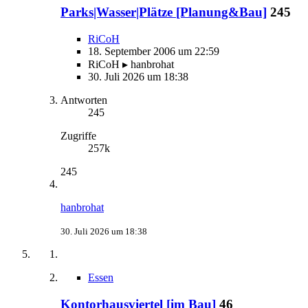
Parks|Wasser|Plätze [Planung&Bau]
245
RiCoH
18. September 2006 um 22:59
RiCoH ▸ hanbrohat
30. Juli 2026 um 18:38
Antworten
245
Zugriffe
257k
245
hanbrohat
30. Juli 2026 um 18:38
Essen
Kontorhausviertel [im Bau]
46