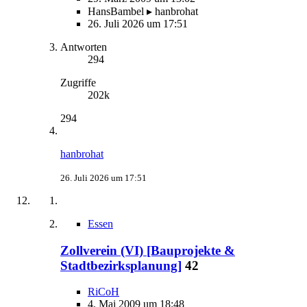
HansBambel ▸ hanbrohat
26. Juli 2026 um 17:51
Antworten
294
Zugriffe
202k
294
hanbrohat
26. Juli 2026 um 17:51
Essen
Zollverein (VI) [Bauprojekte &
Stadtbezirksplanung]
42
RiCoH
4. Mai 2009 um 18:48