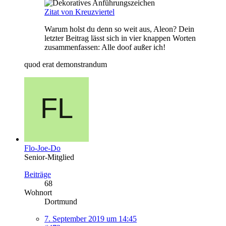
Zitat von Kreuzviertel
Warum holst du denn so weit aus, Aleon? Dein
letzter Beitrag lässt sich in vier knappen Worten
zusammenfassen: Alle doof außer ich!
quod erat demonstrandum
Flo-Joe-Do
Senior-Mitglied
Beiträge
68
Wohnort
Dortmund
7. September 2019 um 14:45