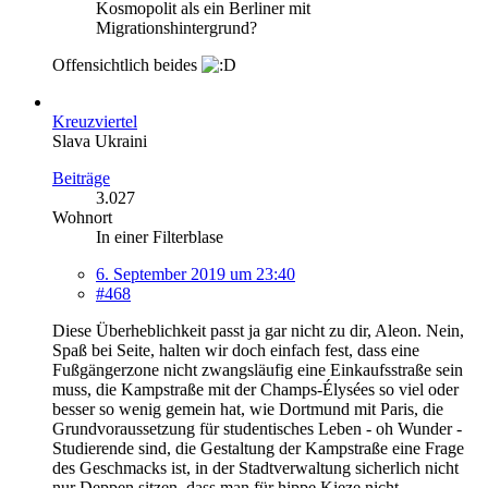
Kosmopolit als ein Berliner mit
Migrationshintergrund?
Offensichtlich beides
Kreuzviertel
Slava Ukraini
Beiträge
3.027
Wohnort
In einer Filterblase
6. September 2019 um 23:40
#468
Diese Überheblichkeit passt ja gar nicht zu dir, Aleon. Nein,
Spaß bei Seite, halten wir doch einfach fest, dass eine
Fußgängerzone nicht zwangsläufig eine Einkaufsstraße sein
muss, die Kampstraße mit der Champs-Élysées so viel oder
besser so wenig gemein hat, wie Dortmund mit Paris, die
Grundvoraussetzung für studentisches Leben - oh Wunder -
Studierende sind, die Gestaltung der Kampstraße eine Frage
des Geschmacks ist, in der Stadtverwaltung sicherlich nicht
nur Deppen sitzen, dass man für hippe Kieze nicht