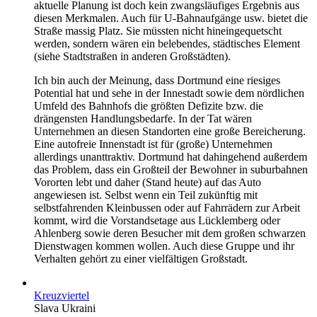
aktuelle Planung ist doch kein zwangsläufiges Ergebnis aus
diesen Merkmalen. Auch für U-Bahnaufgänge usw. bietet die
Straße massig Platz. Sie müssten nicht hineingequetscht
werden, sondern wären ein belebendes, städtisches Element
(siehe Stadtstraßen in anderen Großstädten).
Ich bin auch der Meinung, dass Dortmund eine riesiges
Potential hat und sehe in der Innestadt sowie dem nördlichen
Umfeld des Bahnhofs die größten Defizite bzw. die
drängensten Handlungsbedarfe. In der Tat wären
Unternehmen an diesen Standorten eine große Bereicherung.
Eine autofreie Innenstadt ist für (große) Unternehmen
allerdings unanttraktiv. Dortmund hat dahingehend außerdem
das Problem, dass ein Großteil der Bewohner in suburbahnen
Vororten lebt und daher (Stand heute) auf das Auto
angewiesen ist. Selbst wenn ein Teil zukünftig mit
selbstfahrenden Kleinbussen oder auf Fahrrädern zur Arbeit
kommt, wird die Vorstandsetage aus Lücklemberg oder
Ahlenberg sowie deren Besucher mit dem großen schwarzen
Dienstwagen kommen wollen. Auch diese Gruppe und ihr
Verhalten gehört zu einer vielfältigen Großstadt.
Kreuzviertel
Slava Ukraini