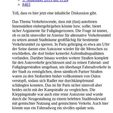
#463
Toll, dass es hier jetzt eine inhaltiche Diskussion gibt.
Das Thema Verkehrswende, dass mit (fast) autofreien
Innenstädten einhergeht/gehen könnte bzw. sollte, bietet
sicher Argumente für Fußgängerzonen. Die Frage ist immer,
ob es nicht sinnvoller ist Anreize für alternative Verkehrsmittel
zu setzen anstatt Stadträume großflächig für bestimmte
Verkehrsmittel zu sperren. In Paris geht/ging es etwa am Ufer
der Seine darum eine Autozone wieder für die Menschen zu
erschließen, die dort bisher keinerlei Aufenthaltsqualitäten
vorfanden. Darüber hinaus werden weitere Straßen komplett
für den Autoverkehr geschlossen und zu reinen Fahrrad- und
Fußgängerstraßen umgebaut, um überhaupt Fahrradverkehr in
der Stadt zu ermöglichen, denn sämtliceh Pariser Straßen
waren zu den Stoßzeiten bisher vollkommen von Outos
verstopft, sodass sich Radler nur durchkämpfenund
schlänglen konnten. Das ist für Paris sicher sinnvoll aber
beides nicht mit der Kampstraße zu vergleichen. Die
Kleppingstraße war auch eine reine Autozone und wurde
durch die Neugestaltung zu einem belebten Stadtboulevard
mit gemischter Nutzung und gemischtem Verkehr. Auch hier
könnte nun ein Fahrradweg ein sivolles update sein.