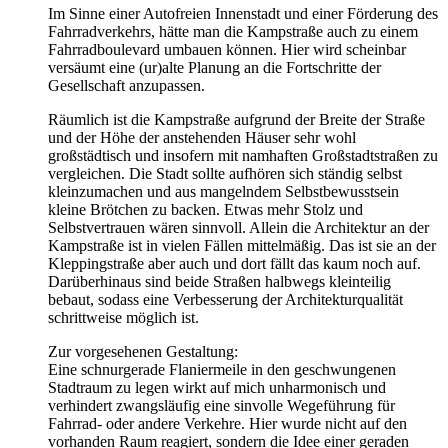
Im Sinne einer Autofreien Innenstadt und einer Förderung des
Fahrradverkehrs, hätte man die Kampstraße auch zu einem
Fahrradboulevard umbauen können. Hier wird scheinbar
versäumt eine (ur)alte Planung an die Fortschritte der
Gesellschaft anzupassen.
Räumlich ist die Kampstraße aufgrund der Breite der Straße
und der Höhe der anstehenden Häuser sehr wohl
großstädtisch und insofern mit namhaften Großstadtstraßen zu
vergleichen. Die Stadt sollte aufhören sich ständig selbst
kleinzumachen und aus mangelndem Selbstbewusstsein
kleine Brötchen zu backen. Etwas mehr Stolz und
Selbstvertrauen wären sinnvoll. Allein die Architektur an der
Kampstraße ist in vielen Fällen mittelmäßig. Das ist sie an der
Kleppingstraße aber auch und dort fällt das kaum noch auf.
Darüberhinaus sind beide Straßen halbwegs kleinteilig
bebaut, sodass eine Verbesserung der Architekturqualität
schrittweise möglich ist.
Zur vorgesehenen Gestaltung:
Eine schnurgerade Flaniermeile in den geschwungenen
Stadtraum zu legen wirkt auf mich unharmonisch und
verhindert zwangsläufig eine sinvolle Wegeführung für
Fahrrad- oder andere Verkehre. Hier wurde nicht auf den
vorhanden Raum reagiert, sondern die Idee einer geraden