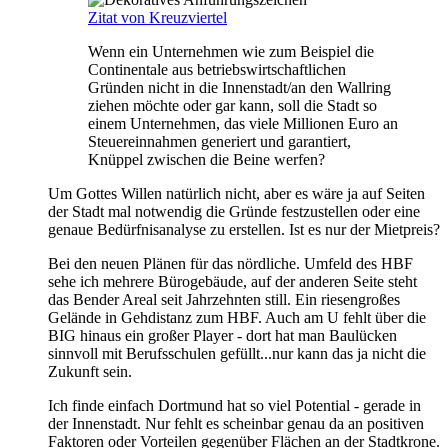
Zitat von Kreuzviertel
Wenn ein Unternehmen wie zum Beispiel die
Continentale aus betriebswirtschaftlichen
Gründen nicht in die Innenstadt/an den Wallring
ziehen möchte oder gar kann, soll die Stadt so
einem Unternehmen, das viele Millionen Euro an
Steuereinnahmen generiert und garantiert,
Knüppel zwischen die Beine werfen?
Um Gottes Willen natürlich nicht, aber es wäre ja auf Seiten
der Stadt mal notwendig die Gründe festzustellen oder eine
genaue Bedürfnisanalyse zu erstellen. Ist es nur der Mietpreis?
Bei den neuen Plänen für das nördliche. Umfeld des HBF
sehe ich mehrere Bürogebäude, auf der anderen Seite steht
das Bender Areal seit Jahrzehnten still. Ein riesengroßes
Gelände in Gehdistanz zum HBF. Auch am U fehlt über die
BIG hinaus ein großer Player - dort hat man Baulücken
sinnvoll mit Berufsschulen gefüllt...nur kann das ja nicht die
Zukunft sein.
Ich finde einfach Dortmund hat so viel Potential - gerade in
der Innenstadt. Nur fehlt es scheinbar genau da an positiven
Faktoren oder Vorteilen gegenüber Flächen an der Stadtkrone.