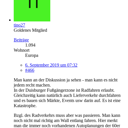
tino27
Goldenes Mitglied
Beiträge
1.094
Wohnort
Europa
6. September 2019 um 07:32
#466
Man kann an der Diskussion ja sehen - man kann es nicht
jedem recht machen.
In der Duisburger Fußgängerzone ist Radfahren erlaubt.
Gleichzeitig kann natürlich auch Lieferverkehr durchfahren
und es bauen sich Märkte, Events usw darin auf. Es ist eine
Katastrophe.
Bzgl. des Radverkehrs muss aber was passieren. Man kann
noch nicht mal richtig am Wall entlang fahren. Hier merkt
man die immer noch vorhandenen Autoplanungen der 60er