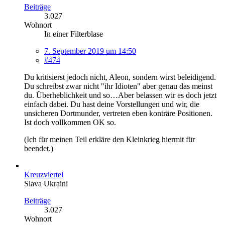
Beiträge
3.027
Wohnort
In einer Filterblase
7. September 2019 um 14:50
#474
Du kritisierst jedoch nicht, Aleon, sondern wirst beleidigend.
Du schreibst zwar nicht "ihr Idioten" aber genau das meinst
du. Überheblichkeit und so…Aber belassen wir es doch jetzt
einfach dabei. Du hast deine Vorstellungen und wir, die
unsicheren Dortmunder, vertreten eben konträre Positionen.
Ist doch vollkommen OK so.
(Ich für meinen Teil erkläre den Kleinkrieg hiermit für
beendet.)
Kreuzviertel
Slava Ukraini
Beiträge
3.027
Wohnort