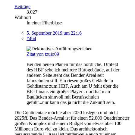
Beiträge
3.027
Wohnort
In einer Filterblase
5. September 2019 um 22:16
#464
Zitat von tzuio09
Bei den neuen Plänen für das nördliche. Umfeld
des HBF sehe ich mehrere Bürogebäude, auf der
anderen Seite steht das Bender Areal seit
Jahrzehnten still. Ein riesengroßes Gelände in
Gehdistanz zum HBF. Auch am U fehlt über die
BIG hinaus ein großer Player - dort hat man
Baulücken sinnvoll mit Berufsschulen
gefüllt...nur kann das ja nicht die Zukunft sein.
Die Continentale möchte aber 2020 loslegen und nicht
2025ff. Das Bender-Areal ist für einen 52.000 Quadratmeter
großen Komplex und einem Budget von etwas über 100
Millionen Euro viel zu klein. Das architektonisch
herausragende U-Areal ist mittlerweile auch zu einem