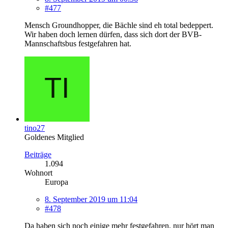
#477
Mensch Groundhopper, die Bächle sind eh total bedeppert.
Wir haben doch lernen dürfen, dass sich dort der BVB-
Mannschaftsbus festgefahren hat.
tino27
Goldenes Mitglied
Beiträge
1.094
Wohnort
Europa
8. September 2019 um 11:04
#478
Da haben sich noch einige mehr festgefahren, nur hört man