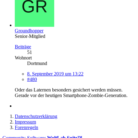
Groundhopper
Senior-Mitglied
Beiträge
51
Wohnort
Dortmund
8. September 2019 um 13:22
#480
Oder das Laternen besonders gesichert werden müssen.
Gerade vor der heutigen Smartphone-Zombie-Generation.
Datenschutzerklärung
Impressum
Forenregeln
Community-Software:
WoltLab Suite™