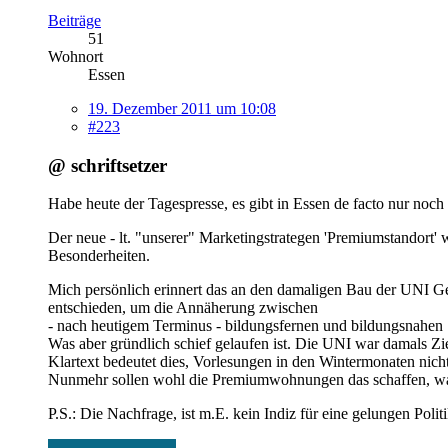
Beiträge
51
Wohnort
Essen
19. Dezember 2011 um 10:08
#223
@ schriftsetzer
Habe heute der Tagespresse, es gibt in Essen de facto nur noch
Der neue - lt. "unserer" Marketingstrategen 'Premiumstandort'
Besonderheiten.
Mich persönlich erinnert das an den damaligen Bau der UNI G
entschieden, um die Annäherung zwischen
- nach heutigem Terminus - bildungsfernen und bildungsnahen 
Was aber gründlich schief gelaufen ist. Die UNI war damals Zie
Klartext bedeutet dies, Vorlesungen in den Wintermonaten nic
Nunmehr sollen wohl die Premiumwohnungen das schaffen, was d
P.S.: Die Nachfrage, ist m.E. kein Indiz für eine gelungen Poli