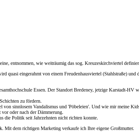
 eine, entnommen, wie weiträumig das sog. Kreuzeskirchviertel definier
 wird quasi eingerahmt von einem Freudenhausviertel (Stahlstraße) und
esamthochschule Essen. Der Standort Bredeney, jetzige Karstadt-HV w
Schichten zu fördern.
l von sinnlosem Vandalismus und 'Pöbeleien'. Und wie mir meine Kids b
ht vor oder nach der Dämmerung.
ie Politik seit Jahrzehnten nicht richten konnte.
tik. Mit dem richtigen Marketing verkaufe ich Ihre eigene Großmutter.