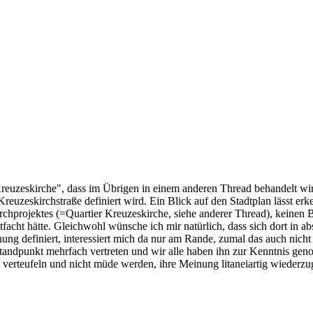
 Kreuzeskirche", dass im Übrigen in einem anderen Thread behandelt wir
Kreuzeskirchstraße definiert wird. Ein Blick auf den Stadtplan lässt er
hprojektes (=Quartier Kreuzeskirche, siehe anderer Thread), keinen Bein
ntfacht hätte. Gleichwohl wünsche ich mir natürlich, dass sich dort in ab
nung definiert, interessiert mich da nur am Rande, zumal das auch nich
andpunkt mehrfach vertreten und wir alle haben ihn zur Kenntnis gen
 verteufeln und nicht müde werden, ihre Meinung litaneiartig wiederzu