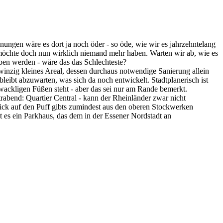
anungen wäre es dort ja noch öder - so öde, wie wir es jahrzehntelang
, möchte doch nun wirklich niemand mehr haben. Warten wir ab, wie es
ben werden - wäre das das Schlechteste?
n winzig kleines Areal, dessen durchaus notwendige Sanierung allein
leibt abzuwarten, was sich da noch entwickelt. Stadtplanerisch ist
 wackligen Füßen steht - aber das sei nur am Rande bemerkt.
bend: Quartier Central - kann der Rheinländer zwar nicht
Blick auf den Puff gibts zumindest aus den oberen Stockwerken
t es ein Parkhaus, das dem in der Essener Nordstadt an