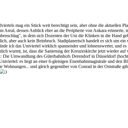
dviertels mag ein Stück weit berechtigt sein, aber ohne die aktuellen Pl
inem Areal, dessen Anblick eher an die Peripherie von Ankara erinnerte
aubenschlag", in dem sich Dozenten der Uni die Klinken in die Hand ge
erlich, aber auch kein Beinbruch. Stadtplanerisch handelt es sich um ei
inde ich das Univiertel wirklich spannender und lohnenswerter, und es b
ich wurmt, ist, dass die Sanierung der Kreuzeskirche jetzt wieder auf
:
Die Umwandlung des Güterbahnhofs Derendorf in Düsseldorf (hochtra
Univiertel: es liegt an einer 6-gleisigen Eisenbahnmagistrale und den 
die Wohnungen... und gleich gegenüber von Conrad in der Oststraße gib