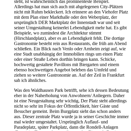
steht, ist wahrscheinlich das prominenteste Beispiel.
Allerdings hat man sich auch mit abgelegenen City-Plätzen
nicht mit Ruhm bekleckert. Ich erinnere an den Viehofer Platz
mit dem Plan einer Markthalle oder den Weberplatz, der
ursprünglich DER Marktplatz der Innenstadt war und seit
seiner Umgestaltung keinerlei Lebendigkeit mehr hat. Es gibt
Beispiele, wo zumindest die Architektur stimmt
(Hirschlandplatz), aber es an Lebendigkeit fehlt. Die dortige
Gastronomie besteht rein aus Restaurants, die früh am Abend
schließen. Ein Blick nach Venlo oder Arnheim zeigt auf, wie
eine Stadt unabhängig der Immobilien rings um einen Platz
oder einer Straße Leben dorthin bringen kann. Schicke,
hochwertig gestaltete Pavillons mit Biergarten und einem
ebenso hochwertigen Angebot beleben das Umfeld und
ziehen so weitere Gastronomie an. Auf der Zeil in Frankfurt
sah ich ähnliches.
Was den Waldhausen Park betrifft, sehe ich dessen Bedeutung
eher in der Naherholung von Anwohnern/ Anliegern. Daher
ist eine Neugestaltung sehr wichtig, Der Platz steht allerdings
nicht so sehr im Fokus der Öffentlichkeit, hier Gäste und
Besucher gemeint. Beim Burgplatz sieht das schon anders
aus. Dieser zentrale Platz wurde ja in seiner Geschichte immer
mal wieder umgestaltet. Ursprünglich Auflauf- und
Paradeplatz, später Parkplatz, dann die Rondell-Anlagen