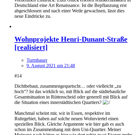
Deutschland eine Art Renaissance. Ist die Bepflanzung erst
abgeschlossen und nach einer Weile gewachsen, lässt dies
neue Eindrücke zu.
Wohnprojekte Henri-Dunant-Straße
[realisiert]
Turmbauer
9. August 2021 um 21:48
#14
Dichtbebaut, zusammengequetscht… oder vielleicht „zu
hoch“? Ist das wirklich so, mit Blick auf die städtebauliche
Gesamtsituation in Rüttenscheid oder generell mit Blick auf
die Situation eines innerstädtischen Quartiers?
Manchmal scheint mir, wir in Essen, respektive im
Ruhrgebiet, haben auf solche neuen Wohnviertel einen
speziellen Blick. Gleiche Argumente wie hier gab es auch
schon im Zusammenhang mit dem Uni-Quartier. Meiner
Meinung nach hätten es hier wie dort ruhig zwei Etagen mehr