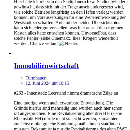
Hier hätte ich mir von den Stadtplanern bzw. Stadtentwicklern
gewünscht, dass sich mit der Frage auseinandergesetzt wird,
wie solche Betriebe langfristig an den Hafen verlegt werden
können, um Voraussetzungen für eine Weiterentwicklung der
Weststadt zu schaffen. Anhand der beiden Übersichtsfotos
kann sich jeder gut vorstellen, was hier anstatt dieser grauen
Kästen alles hätte entstehen können. Unvorstellbar, dass
solche Fehler (siehe Cinemaxx, Ikea, Kröger) wiederholt
werden. Chance vertan!
Immobilienwirtschaft
Turmbauer
12. Juni 2024 um 10:15
#263 - Innenstadt: Leerstand nimmt dramatische Züge an
Eine traurige wenn auch erwartbare Entwicklung. Die
Gründe hierfür sind mehrteilig und wurden auch hier schon
oft angesprochen. Eine Revitalisierung aller drei HH (siehe
Rheinstahl HH) dürfte nicht so leicht werden, zumal hier
zunächst umfangreiche Sanierungsmaßnahmen stattfinden
müssten. Bekannt ist ja nur die Revitalisierung des alten RWE