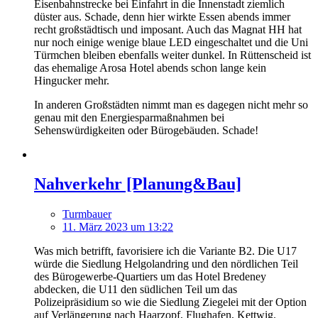
Eisenbahnstrecke bei Einfahrt in die Innenstadt ziemlich
düster aus. Schade, denn hier wirkte Essen abends immer
recht großstädtisch und imposant. Auch das Magnat HH hat
nur noch einige wenige blaue LED eingeschaltet und die Uni
Türmchen bleiben ebenfalls weiter dunkel. In Rüttenscheid ist
das ehemalige Arosa Hotel abends schon lange kein
Hingucker mehr.
In anderen Großstädten nimmt man es dagegen nicht mehr so
genau mit den Energiesparmaßnahmen bei
Sehenswürdigkeiten oder Bürogebäuden. Schade!
Nahverkehr [Planung&Bau]
Turmbauer
11. März 2023 um 13:22
Was mich betrifft, favorisiere ich die Variante B2. Die U17
würde die Siedlung Helgolandring und den nördlichen Teil
des Bürogewerbe-Quartiers um das Hotel Bredeney
abdecken, die U11 den südlichen Teil um das
Polizeipräsidium so wie die Siedlung Ziegelei mit der Option
auf Verlängerung nach Haarzopf, Flughafen, Kettwig.