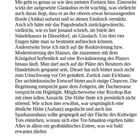
Mir geht es genau so wie den meisten Foristen hier. Einerseits
wirkt der aufgesetzte Glaskubus recht wuchtig, was vielleicht
auch daran liegt, dass er an der oberen etwas herausragenden
Borde (Attika) aufsetzt und so diesen Eindruck verstärkt.
Auch ich hätte mir das Pagodendach zurückgewünscht,
vielleicht, wie es hier jemand schrieb, im Stiele des
Ständehauses in Düsseldorf, als Glasdach. Um drei vier
Etagen hätte man so bestimmt aufstocken können.
Andererseits freue ich mich auf die Reaktivierung bzw.
Modernisierung des Hauses, die zusammen mit dem
Königshof hoffentlich auf eine Revitalisierung des Platzes
hinaus läuft. Man darf auch auf die Pläne des Besitzers des
Handelshofs gespannt sein. Dieser hat sich bisher noch nicht
zum Umschwung vor Ort geäußert. Zurück zum Eickhaus:
Der architektonische Entwurf bietet auch einige Chancen. Die
Begrünung entspricht ganz dem Zeitgeist, die Dachterrasse
verspricht ein Highlight. Möglicherweise eine Rooftop-Bar
mit einer tollen Aussicht. Die Höhe finde ich persönlich nicht
störend. Wie schon hier erwähnt, war ursprünglich eine
ähnliche Höhe (Aufsatz) angedacht und auch das
Sparkassenhaus sollte gespiegelt auf der Fläche des Kettwiger
Tors entstehen, woraus sich eine Tor-Situation ergeben hätte.
Alles in allem ein großstädtisches Entree, was wir bald
erwarten dürfen