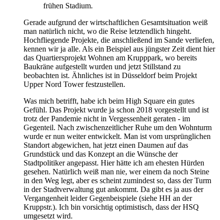
frühen Stadium.
Gerade aufgrund der wirtschaftlichen Gesamtsituation weiß
man natürlich nicht, wo die Reise letztendlich hingeht.
Hochfliegende Projekte, die anschließend im Sande verliefen,
kennen wir ja alle. Als ein Beispiel aus jüngster Zeit dient hier
das Quartiersprojekt Wohnen am Krupppark, wo bereits
Baukräne aufgestellt wurden und jetzt Stillstand zu
beobachten ist. Ähnliches ist in Düsseldorf beim Projekt
Upper Nord Tower festzustellen.
Was mich betrifft, habe ich beim High Square ein gutes
Gefühl. Das Projekt wurde ja schon 2018 vorgestellt und ist
trotz der Pandemie nicht in Vergessenheit geraten - im
Gegenteil. Nach zwischenzeitlicher Ruhe um den Wohnturm
wurde er nun weiter entwickelt. Man ist vom ursprünglichen
Standort abgewichen, hat jetzt einen Daumen auf das
Grundstück und das Konzept an die Wünsche der
Stadtpolitiker angepasst. Hier hätte ich am ehesten Hürden
gesehen. Natürlich weiß man nie, wer einem da noch Steine
in den Weg legt, aber es scheint zumindest so, dass der Turm
in der Stadtverwaltung gut ankommt. Da gibt es ja aus der
Vergangenheit leider Gegenbeispiele (siehe HH an der
Kruppstr.). Ich bin vorsichtig optimistisch, dass der HSQ
umgesetzt wird.