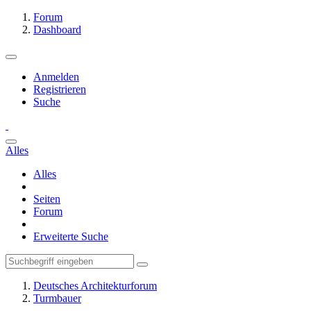
Forum
Dashboard
Anmelden
Registrieren
Suche
Alles
Alles
Seiten
Forum
Erweiterte Suche
Deutsches Architekturforum
Turmbauer