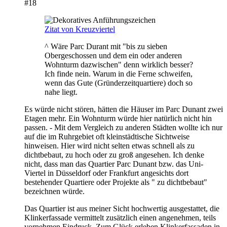
#18
Zitat von Kreuzviertel
^ Wäre Parc Durant mit "bis zu sieben
Obergeschossen und dem ein oder anderen
Wohnturm dazwischen" denn wirklich besser?
Ich finde nein. Warum in die Ferne schweifen,
wenn das Gute (Gründerzeitquartiere) doch so
nahe liegt.
Es würde nicht stören, hätten die Häuser im Parc Dunant zwei
Etagen mehr. Ein Wohnturm würde hier natürlich nicht hin
passen. - Mit dem Vergleich zu anderen Städten wollte ich nur
auf die im Ruhrgebiet oft kleinstädtische Sichtweise
hinweisen. Hier wird nicht selten etwas schnell als zu
dichtbebaut, zu hoch oder zu groß angesehen. Ich denke
nicht, dass man das Quartier Parc Dunant bzw. das Uni-
Viertel in Düsseldorf oder Frankfurt angesichts dort
bestehender Quartiere oder Projekte als " zu dichtbebaut"
bezeichnen würde.
Das Quartier ist aus meiner Sicht hochwertig ausgestattet, die
Klinkerfassade vermittelt zusätzlich einen angenehmen, teils
vornehmen Eindruck. Zum Glück erleben Klinkerfassaden in