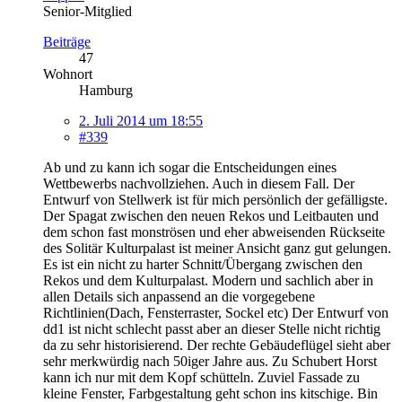
Senior-Mitglied
Beiträge
47
Wohnort
Hamburg
2. Juli 2014 um 18:55
#339
Ab und zu kann ich sogar die Entscheidungen eines
Wettbewerbs nachvollziehen. Auch in diesem Fall. Der
Entwurf von Stellwerk ist für mich persönlich der gefälligste.
Der Spagat zwischen den neuen Rekos und Leitbauten und
dem schon fast monströsen und eher abweisenden Rückseite
des Solitär Kulturpalast ist meiner Ansicht ganz gut gelungen.
Es ist ein nicht zu harter Schnitt/Übergang zwischen den
Rekos und dem Kulturpalast. Modern und sachlich aber in
allen Details sich anpassend an die vorgegebene
Richtlinien(Dach, Fensterraster, Sockel etc) Der Entwurf von
dd1 ist nicht schlecht passt aber an dieser Stelle nicht richtig
da zu sehr historisierend. Der rechte Gebäudeflügel sieht aber
sehr merkwürdig nach 50iger Jahre aus. Zu Schubert Horst
kann ich nur mit dem Kopf schütteln. Zuviel Fassade zu
kleine Fenster, Farbgestaltung geht schon ins kitschige. Bin