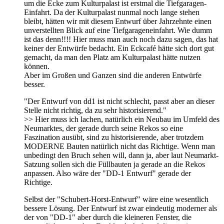
um die Ecke zum Kulturpalast ist erstmal die Tiefgaragen-
Einfahrt. Da der Kulturpalast nunmal noch lange stehen
bleibt, hätten wir mit diesem Entwurf über Jahrzehnte einen
unverstellten Blick auf eine Tiefgarageneinfahrt. Wie dumm
ist das denn!!!! Hier muss man auch noch dazu sagen, das hat
keiner der Entwürfe bedacht. Ein Eckcafé hätte sich dort gut
gemacht, da man den Platz am Kulturpalast hätte nutzen
können.
Aber im Großen und Ganzen sind die anderen Entwürfe
besser.
"Der Entwurf von dd1 ist nicht schlecht, passt aber an dieser
Stelle nicht richtig, da zu sehr historisierend."
>> Hier muss ich lachen, natürlich ein Neubau im Umfeld des
Neumarktes, der gerade durch seine Rekos so eine
Faszination ausübt, sind zu historisierende, aber trotzdem
MODERNE Bauten natürlich nicht das Richtige. Wenn man
unbedingt den Bruch sehen will, dann ja, aber laut Neumarkt-
Satzung sollen sich die Füllbauten ja gerade an die Rekos
anpassen. Also wäre der "DD-1 Entwurf" gerade der
Richtige.
Selbst der "Schubert-Horst-Entwurf" wäre eine wesentlich
bessere Lösung. Der Entwurf ist zwar eindeutig moderner als
der von "DD-1" aber durch die kleineren Fenster, die