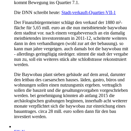
kommt Bewegung ins Quartier 7.1.
Die DNN schreibt heute:
Stadt-verkauft-Quartier-VII-1
Der Finanzbürgermeister schlägt den verkauf der 1880 m²-
fläche für 5,65 mill. euro an die nun meistbietende baywobau
dem stadtrat vor. nach einem vergabeversuch an ein damalig
meistbietendes investorenteam in 2011-12, scheiterte weiteres
dann in den verhandlungen (wohl zur art der bebauung). so
kann man jahre vergeigen. auch damals bot die baywobau mit
- allerdings geringfügig niedriger. stimmt die stadt der vergabe
nun zu, soll ein weiteres stück alte schloßstrasse rekonstruiert
werden.
Die Baywobau plant sieben gebäude auf dem areal, darunter
den leitbau des caesarschen hauses. läden, gastro, büros und
wohnungen sollen einen nutzungsmix ergeben. vertraglich
sollen die bauzeit und die gesaltungsvorgaben vorgeschrieben
werden. bei genehmigung könnten ab anfang 2015 die
archäologischen grabungen beginnen, innerhalb acht weiterer
monate verpflichtet sich die baywobau zur einreichung eines
bauantrages. circa 28 mill. euro sollen dann für den bau
investiert werden.