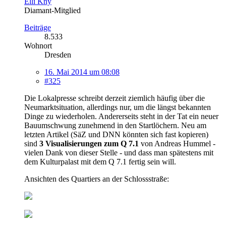
Elli Kny
Diamant-Mitglied
Beiträge
8.533
Wohnort
Dresden
16. Mai 2014 um 08:08
#325
Die Lokalpresse schreibt derzeit ziemlich häufig über die
Neumarktsituation, allerdings nur, um die längst bekannten
Dinge zu wiederholen. Andererseits steht in der Tat ein neuer
Bauumschwung zunehmend in den Startlöchern. Neu am
letzten Artikel (SäZ und DNN könnten sich fast kopieren)
sind
3 Visualisierungen zum Q 7.1
von Andreas Hummel -
vielen Dank von dieser Stelle - und dass man spätestens mit
dem Kulturpalast mit dem Q 7.1 fertig sein will.
Ansichten des Quartiers an der Schlossstraße: