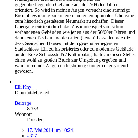
gegenüberliegenden Gebäude aus den 50/60er Jahren
orientiert. So wird in meinen Augen versucht eine stimmige
Ensemblewirkung zu kreieren und einen optimalen Übergang
zum historisch gestalteten Neumarkt zu schaffen. Dieser
Übergang entsteht durch das Zusammenspiel von schon
vorhandenen Gebäuden wie jenen aus der 50/60er Jahren und
dem neuen Eckbau und den alten (neuen) Fassaden wie die
des Cäsar'schen Hauses mit dem gegenüberliegenden
Stadtschloss. Ein zu historisiertes oder zu modernes Gebäude
an der Ecke Schlossstraße/ Kulturpalast, hätte an dieser Stelle
einen wohl zu großen Bruch zur Umgebung ergeben und
wäre in meinen Augen nicht stimmig sondern eher störend
gewesen.
Elli Kny
Diamant-Mitglied
Beiträge
8.533
Wohnort
Dresden
17. Mai 2014 um 10:24
#327