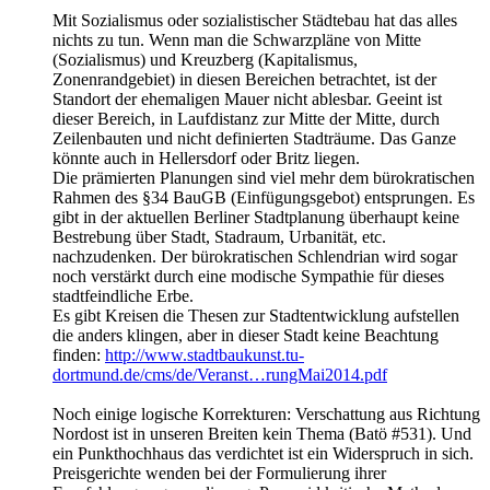
Mit Sozialismus oder sozialistischer Städtebau hat das alles
nichts zu tun. Wenn man die Schwarzpläne von Mitte
(Sozialismus) und Kreuzberg (Kapitalismus,
Zonenrandgebiet) in diesen Bereichen betrachtet, ist der
Standort der ehemaligen Mauer nicht ablesbar. Geeint ist
dieser Bereich, in Laufdistanz zur Mitte der Mitte, durch
Zeilenbauten und nicht definierten Stadträume. Das Ganze
könnte auch in Hellersdorf oder Britz liegen.
Die prämierten Planungen sind viel mehr dem bürokratischen
Rahmen des §34 BauGB (Einfügungsgebot) entsprungen. Es
gibt in der aktuellen Berliner Stadtplanung überhaupt keine
Bestrebung über Stadt, Stadraum, Urbanität, etc.
nachzudenken. Der bürokratischen Schlendrian wird sogar
noch verstärkt durch eine modische Sympathie für dieses
stadtfeindliche Erbe.
Es gibt Kreisen die Thesen zur Stadtentwicklung aufstellen
die anders klingen, aber in dieser Stadt keine Beachtung
finden:
http://www.stadtbaukunst.tu-
dortmund.de/cms/de/Veranst…rungMai2014.pdf
Noch einige logische Korrekturen: Verschattung aus Richtung
Nordost ist in unseren Breiten kein Thema (Batö #531). Und
ein Punkthochhaus das verdichtet ist ein Widerspruch in sich.
Preisgerichte wenden bei der Formulierung ihrer