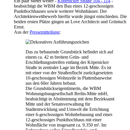
Ein paar Meter weiter -
Köpenicker Straße 104 - 114
-
beabsichtigt die WBM den Bau eines 12-geschossigen
Punkthochhauses sowie weiterer Wohnhäuser. Der
Architektenwettbewerb hierfür wurde jüngst entschieden. Die
beiden ersten Plätze gingen an Love Architects und Grüntuch
Ernst.
Aus der
Pressemitteilung
:
Das zu bebauende Grundstück befindet sich auf
einem ca. 42 m breitem Grün- und
Erschließungsstreifen entlang der Köpenicker
Straße in zentraler Lage im Bezirk Mitte. Es ist
mit einer von der Straßenflucht zurückgesetzten
10-geschossigen Wohnzeile in Plattenbauweise
aus den 60er Jahren bebaut.
Die Grundstückseigentümerin, die WBM
Wohnungsbaugesellschaft Berlin-Mitte mbH,
beabsichtigt in Abstimmung mit dem Bezirksamt
Mitte und der Senatsverwaltung für
Stadtentwicklung und Umwelt die Errichtung
einer 6-geschossigen Wohnbebauung und eines
12-geschossiges Punkthochhaus mit einer
Wohnfläche von insgesamt ca. 9.350 m². Im