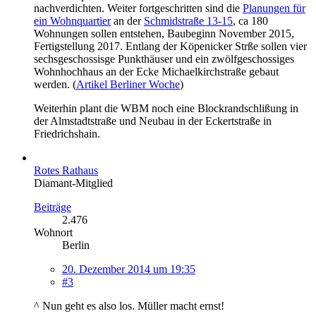
nachverdichten. Weiter fortgeschritten sind die
Planungen für
ein Wohnquartier
an der
Schmidstraße 13-15
, ca 180
Wohnungen sollen entstehen, Baubeginn November 2015,
Fertigstellung 2017. Entlang der Köpenicker Strße sollen vier
sechsgeschossisge Punkthäuser und ein zwölfgeschossiges
Wohnhochhaus an der Ecke Michaelkirchstraße gebaut
werden. (
Artikel Berliner Woche
)
Weiterhin plant die WBM noch eine Blockrandschlißung in
der Almstadtstraße und Neubau in der Eckertstraße in
Friedrichshain.
Rotes Rathaus
Diamant-Mitglied
Beiträge
2.476
Wohnort
Berlin
20. Dezember 2014 um 19:35
#3
^ Nun geht es also los. Müller macht ernst!