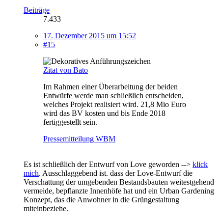
Beiträge
7.433
17. Dezember 2015 um 15:52
#15
Zitat von Batō
Im Rahmen einer Überarbeitung der beiden
Entwürfe werde man schließlich entscheiden,
welches Projekt realisiert wird. 21,8 Mio Euro
wird das BV kosten und bis Ende 2018
fertiggestellt sein.
Pressemitteilung WBM
Es ist schließlich der Entwurf von Love geworden -->
klick
mich
. Ausschlaggebend ist. dass der Love-Entwurf die
Verschattung der umgebenden Bestandsbauten weitestgehend
vermeide, bepflanzte Innenhöfe hat und ein Urban Gardening
Konzept, das die Anwohner in die Grüngestaltung
miteinbeziehe.