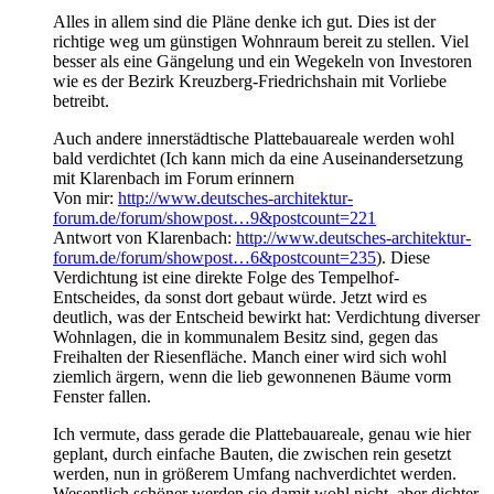
Alles in allem sind die Pläne denke ich gut. Dies ist der
richtige weg um günstigen Wohnraum bereit zu stellen. Viel
besser als eine Gängelung und ein Wegekeln von Investoren
wie es der Bezirk Kreuzberg-Friedrichshain mit Vorliebe
betreibt.
Auch andere innerstädtische Plattebauareale werden wohl
bald verdichtet (Ich kann mich da eine Auseinandersetzung
mit Klarenbach im Forum erinnern
Von mir:
http://www.deutsches-architektur-
forum.de/forum/showpost…9&postcount=221
Antwort von Klarenbach:
http://www.deutsches-architektur-
forum.de/forum/showpost…6&postcount=235
). Diese
Verdichtung ist eine direkte Folge des Tempelhof-
Entscheides, da sonst dort gebaut würde. Jetzt wird es
deutlich, was der Entscheid bewirkt hat: Verdichtung diverser
Wohnlagen, die in kommunalem Besitz sind, gegen das
Freihalten der Riesenfläche. Manch einer wird sich wohl
ziemlich ärgern, wenn die lieb gewonnenen Bäume vorm
Fenster fallen.
Ich vermute, dass gerade die Plattebauareale, genau wie hier
geplant, durch einfache Bauten, die zwischen rein gesetzt
werden, nun in größerem Umfang nachverdichtet werden.
Wesentlich schöner werden sie damit wohl nicht, aber dichter,