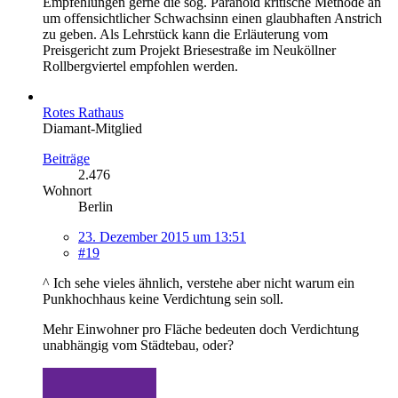
Empfehlungen gerne die sog. Paranoid kritische Methode an
um offensichtlicher Schwachsinn einen glaubhaften Anstrich
zu geben. Als Lehrstück kann die Erläuterung vom
Preisgericht zum Projekt Briesestraße im Neuköllner
Rollbergviertel empfohlen werden.
Rotes Rathaus
Diamant-Mitglied
Beiträge
2.476
Wohnort
Berlin
23. Dezember 2015 um 13:51
#19
^ Ich sehe vieles ähnlich, verstehe aber nicht warum ein
Punkhochhaus keine Verdichtung sein soll.
Mehr Einwohner pro Fläche bedeuten doch Verdichtung
unabhängig vom Städtebau, oder?