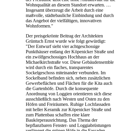
Wohnqualität an diesem Standort erwarten. …
Insgesamt überzeugt die Arbeit durch eine
maßvolle, städtebauliche Einbindung und durch
das Angebot der vielfältigen, innovativen
Wohnformen."
Der preisgekrönte Beitrag der Architekten
Grüntuch Ernst wurde wie folgt gewürdigt:
"Der Entwurf sieht vier achtgeschossige
Punkthäuser entlang der Köpenicker Straße und
ein zwölfgeschossiges Hochhaus an der
Michaelkirchstraße vor. Diese Gebäudensemble
wird durch ein flaches, transparentes
Sockelgeschoss miteinander verbunden. Im
Sockelband befinden sich, neben zusätzlichen
Gewerbeflächen und Flächen für die Kita auch
die Gartenhöfe. Durch die konsequente
Anordnung von Loggien orientieren sich diese
ausschließlich nach Westen und Osten zu den
Höfen und Freiräumen. Ruhige Lochfassaden
mit heller Keramik zur Köpenicker Straße und
zum Plattenbau schaffen eine klare
Baukörperausrichtung. Das Thema der
bepflanzbaren Fenster- und Loggiabrüstungen
verlängert die grünen Höfe in die Fassaden