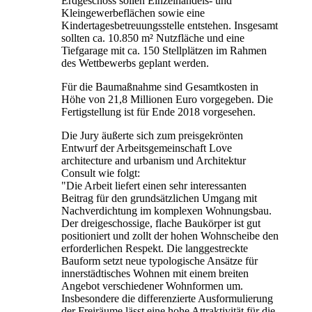
Erdgeschoss sollen Einzelhandels- und
Kleingewerbeflächen sowie eine
Kindertagesbetreuungsstelle entstehen. Insgesamt
sollten ca. 10.850 m² Nutzfläche und eine
Tiefgarage mit ca. 150 Stellplätzen im Rahmen
des Wettbewerbs geplant werden.
Für die Baumaßnahme sind Gesamtkosten in
Höhe von 21,8 Millionen Euro vorgegeben. Die
Fertigstellung ist für Ende 2018 vorgesehen.
Die Jury äußerte sich zum preisgekrönten
Entwurf der Arbeitsgemeinschaft Love
architecture and urbanism und Architektur
Consult wie folgt:
"Die Arbeit liefert einen sehr interessanten
Beitrag für den grundsätzlichen Umgang mit
Nachverdichtung im komplexen Wohnungsbau.
Der dreigeschossige, flache Baukörper ist gut
positioniert und zollt der hohen Wohnscheibe den
erforderlichen Respekt. Die langgestreckte
Bauform setzt neue typologische Ansätze für
innerstädtisches Wohnen mit einem breiten
Angebot verschiedener Wohnformen um.
Insbesondere die differenzierte Ausformulierung
der Freiräume lässt eine hohe Attraktivität für die