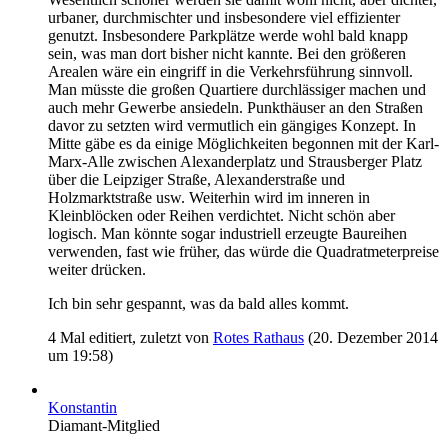
urbaner, durchmischter und insbesondere viel effizienter
genutzt. Insbesondere Parkplätze werde wohl bald knapp
sein, was man dort bisher nicht kannte. Bei den größeren
Arealen wäre ein eingriff in die Verkehrsführung sinnvoll.
Man müsste die großen Quartiere durchlässiger machen und
auch mehr Gewerbe ansiedeln. Punkthäuser an den Straßen
davor zu setzten wird vermutlich ein gängiges Konzept. In
Mitte gäbe es da einige Möglichkeiten begonnen mit der Karl-
Marx-Alle zwischen Alexanderplatz und Strausberger Platz
über die Leipziger Straße, Alexanderstraße und
Holzmarktstraße usw. Weiterhin wird im inneren in
Kleinblöcken oder Reihen verdichtet. Nicht schön aber
logisch. Man könnte sogar industriell erzeugte Baureihen
verwenden, fast wie früher, das würde die Quadratmeterpreise
weiter drücken.
Ich bin sehr gespannt, was da bald alles kommt.
4 Mal editiert, zuletzt von
Rotes Rathaus
(
20. Dezember 2014
um 19:58
)
Konstantin
Diamant-Mitglied