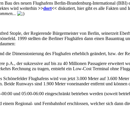
den Bau des neuen Flughafens Berlin-Brandenburg-International (BBI) e
ektes wird weiterhin
>>
dort
<<
diskutiert, hier gibt es alle Fakten u
ommen...
fred Stople, der Regierende Bürgermeister von Berlin, seinerzeit Ebe
nefeld. 1999 stellten die Berliner Flughäfen dann einen Bauantrag u
und die Dimensionierung des Flughafen erheblich geändert, bzw. der Rea
ere p.A., der sukzessive auf bis zu 40 Millionen Passagiere erweitert
hrs Rechnung zu tragen, entsteht ein Low-Cost Terminal ohne Flugga
 Schönefelder Flughafens wird von jetzt 3.000 Meter auf 3.600 Meter
rn. Beide Runways sind 1.900 Meter voneinander entfernt und können
-00:00 und 05:00-06:00 eingeschränkt betrieben werden (soweit betrieb
einem Regional- und Fernbahnhof erschlossen, welcher sich dann direkt