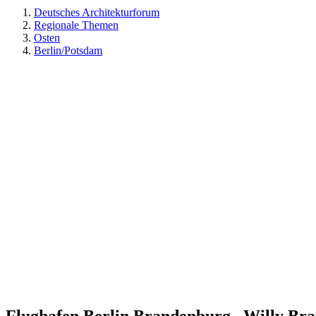
Deutsches Architekturforum
Regionale Themen
Osten
Berlin/Potsdam
Flughafen Berlin Brandenburg „Willy Bra