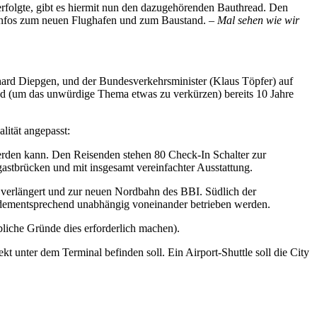
rfolgte, gibt es hiermit nun den dazugehörenden Bauthread. Den
nd Infos zum neuen Flughafen und zum Baustand. –
Mal sehen wie wir
rhard Diepgen, und der Bundesverkehrsminister (Klaus Töpfer) auf
nd (um das unwürdige Thema etwas zu verkürzen) bereits 10 Jahre
lität angepasst:
 werden kann. Den Reisenden stehen 80 Check-In Schalter zur
stbrücken und mit insgesamt vereinfachter Ausstattung.
 verlängert und zur neuen Nordbahn des BBI. Südlich der
 dementsprechend unabhängig voneinander betrieben werden.
liche Gründe dies erforderlich machen).
 unter dem Terminal befinden soll. Ein Airport-Shuttle soll die City