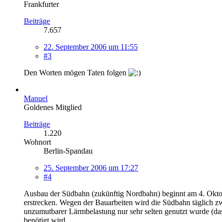
Frankfurter
Beiträge
7.657
22. September 2006 um 11:55
#3
Den Worten mögen Taten folgen
Manuel
Goldenes Mitglied
Beiträge
1.220
Wohnort
Berlin-Spandau
25. September 2006 um 17:27
#4
Ausbau der Südbahn (zukünftig Nordbahn) beginnt am 4. Oktobe
erstrecken. Wegen der Bauarbeiten wird die Südbahn täglich z
unzumutbarer Lärmbelastung nur sehr selten genutzt wurde (da
benötigt wird.