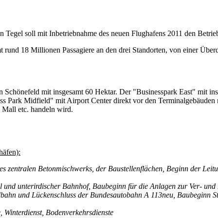
 Tegel soll mit Inbetriebnahme des neuen Flughafens 2011 den Betrieb 
amt rund 18 Millionen Passagiere an den drei Standorten, von einer Üb
n Schönefeld mit insgesamt 60 Hektar. Der "Businesspark East" mit 
ss Park Midfield" mit Airport Center direkt vor den Terminalgebäuden
Mall etc. handeln wird.
häfen):
des zentralen Betonmischwerks, der Baustellenflächen, Beginn der Lei
 und unterirdischer Bahnhof, Baubeginn für die Anlagen zur Ver- un
rdbahn und Lückenschluss der Bundesautobahn A 113neu, Baubeginn 
 Winterdienst, Bodenverkehrsdienste