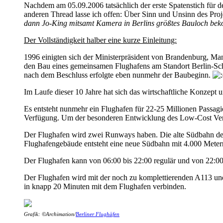
Nachdem am 05.09.2006 tatsächlich der erste Spatenstich für 
anderen Thread lasse ich offen: Über Sinn und Unsinn des Proj
dann Jo-King mitsamt Kamera in Berlins größtes Bauloch bek
Der Vollständigkeit halber eine kurze Einleitung:
1996 einigten sich der Ministerpräsident von Brandenburg, Man
den Bau eines gemeinsamen Flughafens am Standort Berlin-Schö
nach dem Beschluss erfolgte eben nunmehr der Baubeginn.
Im Laufe dieser 10 Jahre hat sich das wirtschaftliche Konzept 
Es entsteht nunmehr ein Flughafen für 22-25 Millionen Passagi
Verfügung. Um der besonderen Entwicklung des Low-Cost Verke
Der Flughafen wird zwei Runways haben. Die alte Südbahn des
Flughafengebäude entsteht eine neue Südbahn mit 4.000 Mete
Der Flughafen kann von 06:00 bis 22:00 regulär und von 22:00
Der Flughafen wird mit der noch zu komplettierenden A113 und 
in knapp 20 Minuten mit dem Flughafen verbinden.
Grafik: ©Archimation/
Berliner Flughäfen