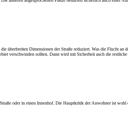
t. Die anderen angesprochenen Plätze bedürfen sicherlich auch einer A
d die überbreiten Dimensionen der Straße reduziert. Was die Flucht an d
et verschwinden sollten. Dann wird mit Sicherheit auch die restliche 
Straße oder in einen Innenhof. Die Hauptkritik der Anwohner ist wohl 