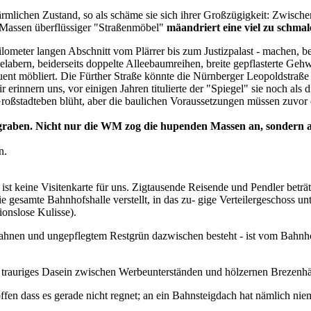
bärmlichen
Zustand, so als schäme sie sich ihrer Großzügigkeit: Zwisch
 Massen überflüssiger "Straßenmöbel"
mäandriert eine viel zu schma
lometer langen Abschnitt vom Plärrer bis zum Justizpalast - machen, b
elabern,
beiderseits doppelte Alleebaumreihen,
breite gepflasterte Ge
ent möbliert. Die Fürther Straße könnte die Nürnberger Leopoldstraße
erinnern uns, vor einigen Jahren titulierte der "Spiegel" sie noch als 
ort Großstadteben blüht, aber die baulichen Voraussetzungen müssen zuvo
graben. Nicht nur die
WM zog die hupenden Massen an, sondern a
n.
ist keine Visitenkarte für uns. Zigtausende Reisende und Pendler beträte
e gesamte Bahnhofshalle verstellt, in das zu- gige Verteilergeschoss u
ionslose Kulisse).
bahnen und ungepflegtem Restgrün dazwischen besteht - ist vom Bahnho
sein trauriges Dasein zwischen Werbeunterständen und hölzernen Brezen
fen dass es gerade nicht regnet; an ein Bahnsteigdach hat nämlich nie