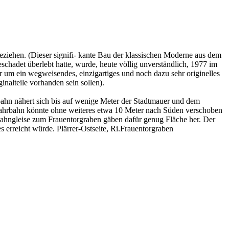
eziehen. (Dieser signifi- kante Bau der klassischen Moderne aus dem
chadet überlebt hatte, wurde, heute völlig unverständlich, 1977 im
 um ein wegweisendes, einzigartiges und noch dazu sehr originelles
inalteile vorhanden sein sollen).
rbahn nähert sich bis auf wenige Meter der Stadtmauer und dem
ngsfahrbahn könnte ohne weiteres etwa 10 Meter nach Süden verschoben
nbahngleise zum Frauentorgraben gäben dafür genug Fläche her. Der
 erreicht würde. Plärrer-Ostseite, Ri.Frauentorgraben