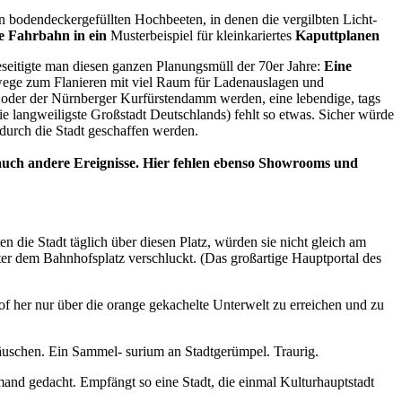
en bodendeckergefüllten Hochbeeten, in denen die vergilbten Licht-
le Fahrbahn in ein
Musterbeispiel für kleinkariertes
Kaputtplanen
eseitigte man diesen ganzen Planungsmüll der 70er Jahre:
Eine
hwege
zum Flanieren
mit viel Raum für Ladenauslagen und
 oder der Nürnberger Kurfürstendamm werden, eine lebendige, tags
die langweiligste Großstadt Deutschlands) fehlt so etwas. Sicher würde
r durch die Stadt geschaffen werden.
uch andere Ereignisse.
Hier fehlen ebenso Showrooms und
n die Stadt täglich über diesen Platz, würden sie nicht gleich am
nter dem Bahnhofsplatz verschluckt. (Das großartige Hauptportal des
f her nur über die orange gekachelte Unterwelt zu erreichen und zu
häuschen. Ein Sammel- surium an Stadtgerümpel. Traurig.
mand gedacht. Empfängt so eine Stadt, die einmal Kulturhauptstadt