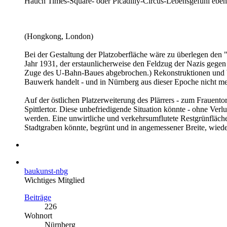
Hauch Times-Square- oder Picadilly-Circus-Lebensgefühl eben u
(Hongkong, London)
Bei der Gestaltung der Platzoberfläche wäre zu überlegen den 
Jahr 1931, der erstaunlicherweise den Feldzug der Nazis gegen
Zuge des U-Bahn-Baues abgebrochen.) Rekonstruktionen und Wie
Bauwerk handelt - und in Nürnberg aus dieser Epoche nicht mehr 
Auf der östlichen Platzerweiterung des Plärrers - zum Frauent
Spittlertor. Diese unbefriedigende Situation könnte - ohne Ver
werden. Eine unwirtliche und verkehrsumflutete Restgrünfläche
Stadtgraben könnte, begrünt und in angemessener Breite, wieder
baukunst-nbg
Wichtiges Mitglied
Beiträge
226
Wohnort
Nürnberg