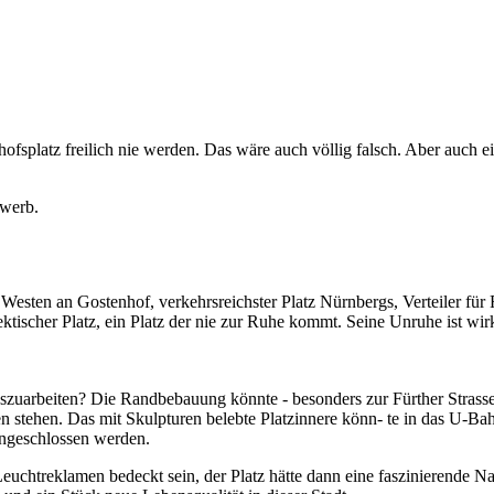
splatz freilich nie werden. Das wäre auch völlig falsch. Aber auch e
ewerb.
 Westen an Gostenhof, verkehrsreichster Platz Nürnbergs, Verteiler fü
ktischer Platz, ein Platz der nie zur Ruhe kommt. Seine Unruhe ist wirk
auszuarbeiten? Die Randbebauung könnte - besonders zur Fürther Strasse
stehen. Das mit Skulpturen belebte Platzinnere könn- te in das U-Bahn
 angeschlossen werden.
chtreklamen bedeckt sein, der Platz hätte dann eine faszinierende N