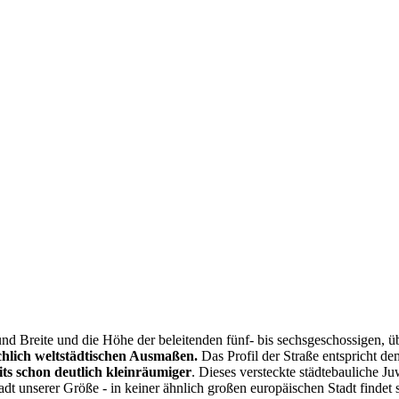
und Breite und die Höhe der beleitenden fünf- bis sechsgeschossigen, ü
chlich weltstädtischen Ausmaßen.
Das Profil der Straße entspricht d
ts schon deutlich kleinräumiger
. Dieses versteckte städtebauliche J
adt unserer Größe - in keiner ähnlich großen europäischen Stadt findet 