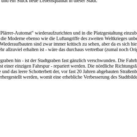
nd ein Stück neue Lebensqualität in dieser Stadt.
"Plärrer-Automat" wiederaufzurichten und in die Platzgestaltung einzub
 die Moderne ebenso wie die Luftangriffe des zweiten Weltkrieges unbes
deraufbauten sind zwar immer kritisch zu sehen, aber da es sich hier
allzuviel erhalten ist - wäre das durchaus vertretbar (zumal noch Orig
orgraben hin - ist der Stadtgraben fast gänzlich verschwunden. Die Fah
lust einer einzigen Fahrspur - repariert werden. Die nördliche Richtu
 und das leere Schotterbett der, vor fast 20 Jahren abgebauten Straße
hergestellt werden, womit eine erhebliche Verbesserung des Stadtbildes