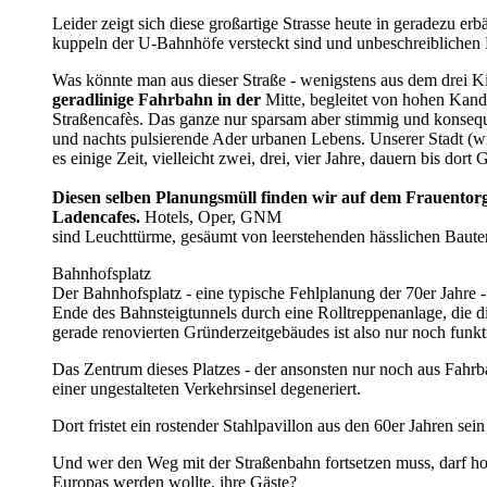
Leider zeigt sich diese großartige Strasse heute in geradezu er
kuppeln der U-Bahnhöfe versteckt sind und unbeschreiblichen
Was könnte man aus dieser Straße - wenigstens aus dem drei Ki
geradlinige Fahrbahn in der
Mitte,
begleitet von hohen Kand
Straßencafès. Das ganze nur sparsam aber stimmig und konsequ
und nachts pulsierende Ader urbanen Lebens. Unserer Stadt (wir 
es einige Zeit, vielleicht zwei, drei, vier Jahre, dauern bis d
Diesen selben Planungsmüll finden wir auf dem Frauentor
Ladencafes.
Hotels, Oper, GNM
sind Leuchttürme, gesäumt von leerstehenden hässlichen Baute
Bahnhofsplatz
Der Bahnhofsplatz - eine typische Fehlplanung der 70er Jahre - 
Ende des Bahnsteigtunnels durch eine Rolltreppenanlage, die di
gerade renovierten Gründerzeitgebäudes ist also nur noch funkt
Das Zentrum dieses Platzes - der ansonsten nur noch aus Fahr
einer ungestalteten Verkehrsinsel degeneriert.
Dort fristet ein rostender Stahlpavillon aus den 60er Jahren 
Und wer den Weg mit der Straßenbahn fortsetzen muss, darf hof
Europas werden wollte, ihre Gäste?