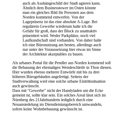
auch als Aushängeschild der Stadt agieren kann.
Ähnlich dem Businesstower im Osten könnte
man ein gleiches Bild für Personen aus dem
Norden kommend entwerfen. Von der
Lagepräsenz ist das eine absolute A-Lage. Bei
regulärem Gewerbe wiederum halte ich die
Gefahr für groß, dass der Block zu unattraktiv
präsentiert wird. Weder Parkplätze, noch viel
Laufkundschaft sind vorhanden. Von daher halte
ich eine Büronutzung am besten, allerdings auch
nur unter der Voraussetzung hier etwas im Sinne
der Architektur akzeptables zu bauen.
Als urbanes Portal für die Pendler aus Norden kommend soll
die Bebauung der ehemaligen Wendeschleife in Thon dienen.
Hier wurden ebenso mehrere Entwürfe mit bis zu drei
höheren Bürogebäuden angefertigt. Seitens der
Stadtverwaltung wird eine solche urbane Eintrittssituation
auch gewünscht.
Dass mit "Gewerbe" nicht der Handyladen um die Ecke
gemeint ist, sollte klar sein. Ein solches Areal lässt sich im
Nürnberg des 21Jahrhunderts lediglich durch eine
Neuansiedelung im Dienstleistungsbereich umwandeln,
sofern keine Wohnbebauung gewünscht ist.