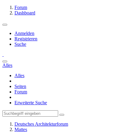
Forum
Dashboard
Anmelden
Registrieren
Suche
Alles
Alles
Seiten
Forum
Erweiterte Suche
Deutsches Architekturforum
Mattes