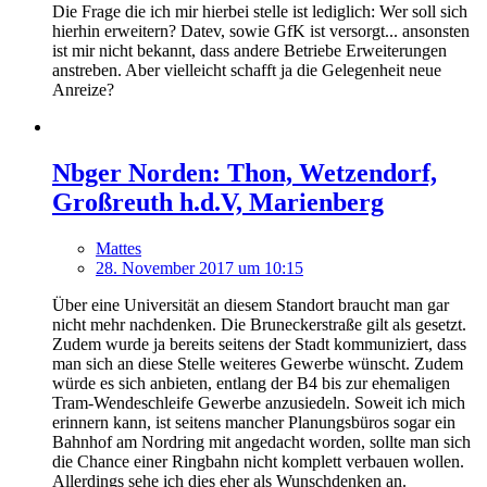
Die Frage die ich mir hierbei stelle ist lediglich: Wer soll sich
hierhin erweitern? Datev, sowie GfK ist versorgt... ansonsten
ist mir nicht bekannt, dass andere Betriebe Erweiterungen
anstreben. Aber vielleicht schafft ja die Gelegenheit neue
Anreize?
Nbger Norden: Thon, Wetzendorf,
Großreuth h.d.V, Marienberg
Mattes
28. November 2017 um 10:15
Über eine Universität an diesem Standort braucht man gar
nicht mehr nachdenken. Die Bruneckerstraße gilt als gesetzt.
Zudem wurde ja bereits seitens der Stadt kommuniziert, dass
man sich an diese Stelle weiteres Gewerbe wünscht. Zudem
würde es sich anbieten, entlang der B4 bis zur ehemaligen
Tram-Wendeschleife Gewerbe anzusiedeln. Soweit ich mich
erinnern kann, ist seitens mancher Planungsbüros sogar ein
Bahnhof am Nordring mit angedacht worden, sollte man sich
die Chance einer Ringbahn nicht komplett verbauen wollen.
Allerdings sehe ich dies eher als Wunschdenken an.