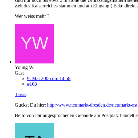
sind nur noch bis etwa 2 m Höhe die Umfassungsmauern stehen 
Zeit des Kaiserreiches stammen und am Eingang ( Ecke direkt a
Wer weiss mehr ?
Young W.
Gast
9. Mai 2006 um 14:58
#103
Tarsis
:
Guckst Du hier:
http://www.neumarkt-dresden.de/neumarkt-ost
Beim von Dir angesprochenen Gebäude am Postplatz handelt es 