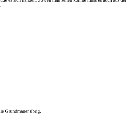
ude es sich handelt. Soweit man sehen konnte muss es auch aus der
.
die Grundmauer übrig.