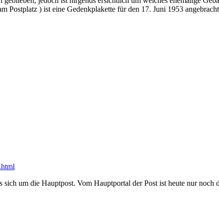
geblieben, jedoch ist nirgends ersichtlich um welches ehemalige Gebä
m Postplatz ) ist eine Gedenkplakette für den 17. Juni 1953 angebracht
.html
sich um die Hauptpost. Vom Hauptportal der Post ist heute nur noch 