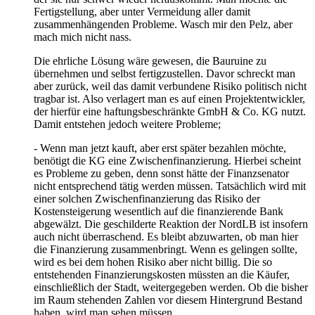
Fertigstellung, aber unter Vermeidung aller damit
zusammenhängenden Probleme. Wasch mir den Pelz, aber
mach mich nicht nass.
Die ehrliche Lösung wäre gewesen, die Bauruine zu
übernehmen und selbst fertigzustellen. Davor schreckt man
aber zurück, weil das damit verbundene Risiko politisch nicht
tragbar ist. Also verlagert man es auf einen Projektentwickler,
der hierfür eine haftungsbeschränkte GmbH & Co. KG nutzt.
Damit entstehen jedoch weitere Probleme;
- Wenn man jetzt kauft, aber erst später bezahlen möchte,
benötigt die KG eine Zwischenfinanzierung. Hierbei scheint
es Probleme zu geben, denn sonst hätte der Finanzsenator
nicht entsprechend tätig werden müssen. Tatsächlich wird mit
einer solchen Zwischenfinanzierung das Risiko der
Kostensteigerung wesentlich auf die finanzierende Bank
abgewälzt. Die geschilderte Reaktion der NordLB ist insofern
auch nicht überraschend. Es bleibt abzuwarten, ob man hier
die Finanzierung zusammenbringt. Wenn es gelingen sollte,
wird es bei dem hohen Risiko aber nicht billig. Die so
entstehenden Finanzierungskosten müssten an die Käufer,
einschließlich der Stadt, weitergegeben werden. Ob die bisher
im Raum stehenden Zahlen vor diesem Hintergrund Bestand
haben, wird man sehen müssen.