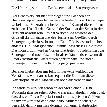
Die Ursprungskritik um Benko etc. mal außen vorgelassen.
Der Senat versucht hier auf biegen und Brechen der
Bevölkerung einzureden, es sei die beste Option. Das einzige
wobei diese Maßnahmen helfen, ist auf Krampf diesen Turm
zu bauen. Und für den Grosteil der Stadt hat der Senat in der
Hinsicht absolut sein Gesicht verloren, da sowieso der
Großteil die Finanzierung des Turms zum Großteil durch
Steuergeld gedeckt sieht und im Endeffekt ist es auch nichts
anderes. Die Stadt gibt eine Garantie, dass dieses Geld fliest.
Das Konsortium wird in Vorleistung treten, trotzdem fliest das
Steuergeld und noch dazu mehr als es hätte müssen wenn die
Stadt ernsthaft die Alternativen geprüft hätte und nicht
voreingenommen in die Prüfung gegangen wäre.
Bei aller Liebe, aber mir fehlt mittlerweile wirklich das
Verständnis wie man so konsequent die Kritik an dieser
Katastrophe an den Elbbrücken noch ausblenden kann
Ich fände es wirklich schön an der Stelle einen 250 m
Wolkenkratzer zu sehen. Aber wenn man jahrelang behauptet,
dass das ein Privat Projekt ist und nur aus privaten Geldern
finanziert wird und dann eine halbe Milliarde Steuergeld
versenkt, dann kann man definitiv von einer Katastrophe