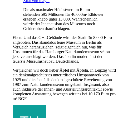
Zitat von ulayin
Die als maximaler Höchstwert im Raum
stehenden 595 Millionen für 46.000m² Elbtower
ergeben knapp unter 13.000. Wahrscheinlich
würde der Innenausbau des Museums noch
Gelder oben drauf schlagen.
Eben. Und das G+J-Gebäude wird der Stadt für 8.000 Euro
angeboten. Das skandalös teure Museum in Berlin als
Vergleich heranzuziehen, zeigt eigentlich nur, was für
Unsummen für das Hamburger Naturkundemuseum schon
jetzt veranschlagt werden. Das "berlin modern" ist der
teuerste Museumsneubau Deutschlands.
Vergleichen wir doch lieber Äpfel mit Äpfeln. In Leipzig wird
ein denkmalgeschütztes unterirdisches Umspannwerk von
1925 und die ebenfalls denkmalgeschützte Erweiterung von
1987 zum Naturkundemuseum umgebaut. Insgesamt, also
auch inklusive der Innen- und Ausstellungsarchitektur sowie
kompletten Ausstattung bewegen wir uns bei 10.170 Euro pro
m² BGF.