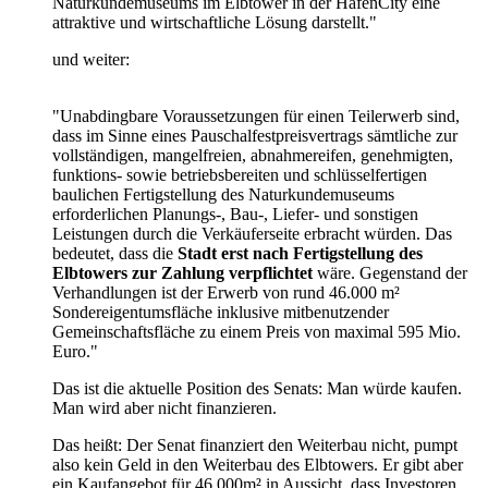
Naturkundemuseums im Elbtower in der HafenCity eine
attraktive und wirtschaftliche Lösung darstellt."
und weiter:
"Unabdingbare Voraussetzungen für einen Teilerwerb sind,
dass im Sinne eines Pauschalfestpreisvertrags sämtliche zur
vollständigen, mangelfreien, abnahmereifen, genehmigten,
funktions- sowie betriebsbereiten und schlüsselfertigen
baulichen Fertigstellung des Naturkundemuseums
erforderlichen Planungs-, Bau-, Liefer- und sonstigen
Leistungen durch die Verkäuferseite erbracht würden. Das
bedeutet, dass die
Stadt erst nach Fertigstellung des
Elbtowers zur Zahlung verpflichtet
wäre. Gegenstand der
Verhandlungen ist der Erwerb von rund 46.000 m²
Sondereigentumsfläche inklusive mitbenutzender
Gemeinschaftsfläche zu einem Preis von maximal 595 Mio.
Euro."
Das ist die aktuelle Position des Senats: Man würde kaufen.
Man wird aber nicht finanzieren.
Das heißt: Der Senat finanziert den Weiterbau nicht, pumpt
also kein Geld in den Weiterbau des Elbtowers. Er gibt aber
ein Kaufangebot für 46.000m² in Aussicht, dass Investoren