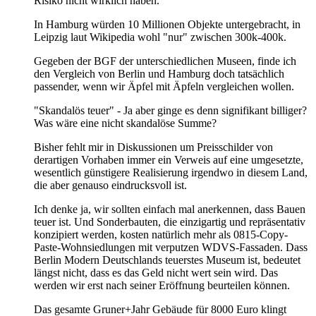
Risiko nicht wirklich haben.
In Hamburg würden 10 Millionen Objekte untergebracht, in
Leipzig laut Wikipedia wohl "nur" zwischen 300k-400k.
Gegeben der BGF der unterschiedlichen Museen, finde ich
den Vergleich von Berlin und Hamburg doch tatsächlich
passender, wenn wir Äpfel mit Äpfeln vergleichen wollen.
"Skandalös teuer" - Ja aber ginge es denn signifikant billiger?
Was wäre eine nicht skandalöse Summe?
Bisher fehlt mir in Diskussionen um Preisschilder von
derartigen Vorhaben immer ein Verweis auf eine umgesetzte,
wesentlich günstigere Realisierung irgendwo in diesem Land,
die aber genauso eindrucksvoll ist.
Ich denke ja, wir sollten einfach mal anerkennen, dass Bauen
teuer ist. Und Sonderbauten, die einzigartig und repräsentativ
konzipiert werden, kosten natürlich mehr als 0815-Copy-
Paste-Wohnsiedlungen mit verputzen WDVS-Fassaden. Dass
Berlin Modern Deutschlands teuerstes Museum ist, bedeutet
längst nicht, dass es das Geld nicht wert sein wird. Das
werden wir erst nach seiner Eröffnung beurteilen können.
Das gesamte Gruner+Jahr Gebäude für 8000 Euro klingt