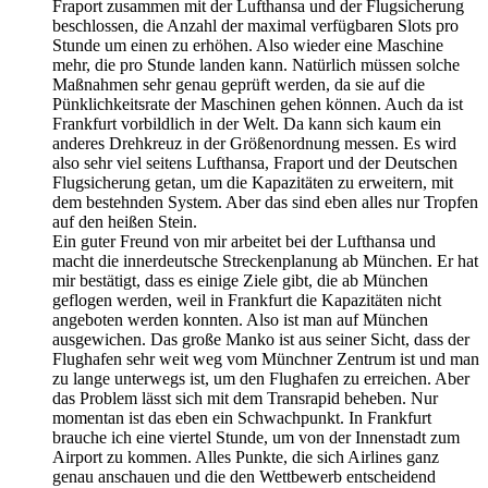
Fraport zusammen mit der Lufthansa und der Flugsicherung
beschlossen, die Anzahl der maximal verfügbaren Slots pro
Stunde um einen zu erhöhen. Also wieder eine Maschine
mehr, die pro Stunde landen kann. Natürlich müssen solche
Maßnahmen sehr genau geprüft werden, da sie auf die
Pünklichkeitsrate der Maschinen gehen können. Auch da ist
Frankfurt vorbildlich in der Welt. Da kann sich kaum ein
anderes Drehkreuz in der Größenordnung messen. Es wird
also sehr viel seitens Lufthansa, Fraport und der Deutschen
Flugsicherung getan, um die Kapazitäten zu erweitern, mit
dem bestehnden System. Aber das sind eben alles nur Tropfen
auf den heißen Stein.
Ein guter Freund von mir arbeitet bei der Lufthansa und
macht die innerdeutsche Streckenplanung ab München. Er hat
mir bestätigt, dass es einige Ziele gibt, die ab München
geflogen werden, weil in Frankfurt die Kapazitäten nicht
angeboten werden konnten. Also ist man auf München
ausgewichen. Das große Manko ist aus seiner Sicht, dass der
Flughafen sehr weit weg vom Münchner Zentrum ist und man
zu lange unterwegs ist, um den Flughafen zu erreichen. Aber
das Problem lässt sich mit dem Transrapid beheben. Nur
momentan ist das eben ein Schwachpunkt. In Frankfurt
brauche ich eine viertel Stunde, um von der Innenstadt zum
Airport zu kommen. Alles Punkte, die sich Airlines ganz
genau anschauen und die den Wettbewerb entscheidend