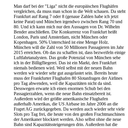
Man darf bei der "Liga" nicht die europäischen Flughäfen
vergleichen, da muss man schon in die Welt schauen. Da steht
Frankfurt auf Rang 7 oder 8 (genaue Zahlen habe ich jetzt
keine Parat) und München irgendwo zwischen Rang 70 und
80. Und ich kann mich nur den Aussagen von Dr. Wilhelm
Bender anschließen. Die Konkurrenz von Frankfurt heißt
London, Paris und Amsterdam, nicht München oder
Kopenhagen. 50% Unterschied ist eine Menge Holz.
München will die Zahl von 50 Millionen Passagieren im Jahr
2015 erreichen. Ob das zu schaffen ist, dass bezweifeln einige
Luftfahrtanalysten. Das große Potenzial von München sehe
ich in der Billigfliegerei. Das ist ein Markt, den Frankfurt
niemals bedienen wird. Weil selbst mit der neuen Bahn
werden wir wieder sehr gut ausgelastet sein. Bereits heute
muss der Frankfurter Flughafen 80 Slotanfragen der Airlines
pro Tag abwenden, weil die Kapazitäten nicht da sind.
Desswegen erwarte ich einen enormen Schub bei den
Passagierzahlen, wenn die neue Bahn einsatzbereit ist.
Außerdem wird der größte amerikanische Flughafen
außerhalb Amerikas, die US Airbase im Jahre 2006 an die
Fraprt AG zurückgegeben. Da werden auch wieder sehr viele
Slots pro Tag frei, die heute von den großen Frachtmaschinen
der Amerikaner blockiert werden. Also selbst ohne die neue
Bahn sind Kapazitätssteigerungen drin. Außerdem hat die