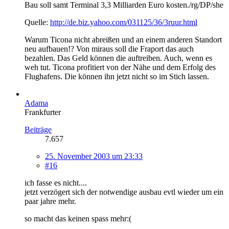
Bau soll samt Terminal 3,3 Milliarden Euro kosten./rg/DP/she
Quelle:
http://de.biz.yahoo.com/031125/36/3ruur.html
Warum Ticona nicht abreißen und an einem anderen Standort
neu aufbauen!? Von miraus soll die Fraport das auch
bezahlen. Das Geld können die auftreiben. Auch, wenn es
weh tut. Ticona profitiert von der Nähe und dem Erfolg des
Flughafens. Die können ihn jetzt nicht so im Stich lassen.
Adama
Frankfurter
Beiträge
7.657
25. November 2003 um 23:33
#16
ich fasse es nicht....
jetzt verzögert sich der notwendige ausbau evtl wieder um ein
paar jahre mehr.
so macht das keinen spass mehr:(