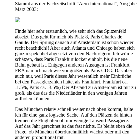
Stammt aus der Fachzeitschrift "Aero International", Ausgabe
März 2003:
Finde hier sehr erstaunlich, wie sehr sich das Spitzenfeld
absetzt. Das geht für mich bis Platz 8, Paris Charles de
Gaulle. Der Sprung danach auf Amsterdam ist schon wieder
recht beachtlich!! Aber auch Atlanta und Chicago haben sich
ganz respektabel abgesetzt von den Nachfolgern. Ich würde
schätzen, dass Paris Frankfurt locker einholt, bis die neue
Bahn gebaut ist. Entgegen anderen Aussagen ist Frankfurt
FRA nämlich nach wie vor größer als Paris CDG. Das aber
auch nur, weil Paris dieses Jahr wesentlich mehr Einbrüche
bei den Passagierzahlen hatte, als Frankfurt. Frankfurt ca.
-1.5%, Paris ca. -3.5%) Der Abstand zu Amsterdam ist mir zu
groß, als das das die Niederländer in den wenigen Jahren
aufholen könnten.
Das München relativ schnell weiter nach oben kommt, halte
ich für eine ganz logische Sache. Auf den Plätzen da hinten
trennen die Flughäfen oft nur wenige Tausend Passagiere.
Auf das Jahr gerechnet ist das fast nichts. Es bleibt eben die
Frage, ob München überdurchnittlich wächst oder mit den
anderen proportional mit.