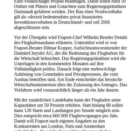
Euro veranschlagte Projekt beantragen. Dafür sollen rund 50
Ordner mit Plänen und Gutachten zum Regierungspräsidium
Darmstadt gefahren werden. Der Bau einer Nordwestbahn
gilt als «derzeit bedeutendstes privat finanziertes
Investitionsvorhaben in Deutschland» und soll 2006
abgeschlossen sein.
Vor der Übergabe wird Fraport-Chef Wilhelm Bender Details
des Flughafenausbaus erläutern. Unterstützt wird er von
Fraport-Berater Hilmar Kopper, Aufsichtsratsvorsitzender der
DaimlerChrysler AG, der die Bedeutung des Flughafens für
die Wirtschaft beleuchtet. Das Regierungspräsidium wird die
Unterlagen in den kommenden Monaten auf ihre
Vollständigkeit prüfen. Danach folgt eine mehrwöchige
Anhörung von Gemeinden und Privatpersonen, die vom
Ausbau betroffen sind. Am Ende entscheidet das hessische
Wirtschaftsministerium über die Zulassung des Antrages. Das
Verfahren wird voraussichtlich länger als ein Jahr dauern.
Mit der zusätzlichen Landebahn kann der Flughafen seine
Kapazitäten um 50 Prozent erhöhen. Statt bislang 80 sollen
dann 120 Starts und Landungen pro Stunde möglich sein.
Dies entspricht etwa 660 000 Flugbewegungen pro Jahr.
Damit will Fraport nach eigenen Angaben zu den
Konkurrenten aus London, Paris und Amsterdam