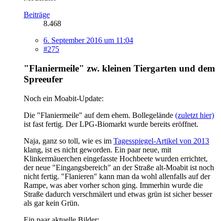
Beiträge
8.468
6. September 2016 um 11:04
#275
"Flaniermeile" zw. kleinen Tiergarten und dem
Spreeufer
Noch ein Moabit-Update:
Die "Flaniermeile" auf dem ehem. Bollegelände
(zuletzt hier)
ist fast fertig. Der LPG-Biomarkt wurde bereits eröffnet.
Naja, ganz so toll, wie es im
Tagesspiegel-Artikel von 2013
klang, ist es nicht geworden. Ein paar neue, mit
Klinkermäuerchen eingefasste Hochbeete wurden errichtet,
der neue "Eingangsbereich" an der Straße alt-Moabit ist noch
nicht fertig. "Flanieren" kann man da wohl allenfalls auf der
Rampe, was aber vorher schon ging. Immerhin wurde die
Straße dadurch verschmälert und etwas grün ist sicher besser
als gar kein Grün.
Ein paar aktuelle Bilder: