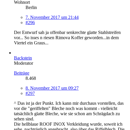
Wohnort
Berlin
7. November 2017 um 21:44
#296
Der Entwurf sah ja offenbar senkrechte glatte Stahlstreifen
vor... So isses n riesen Rimova Koffer geworden...in dem
Viertel ein Graus...
Backstein
Moderator
Beiträge
8.468
8. November 2017 um 09:27
#297
^ Das ist ja der Punkt. Ich kann mir durchaus vorstellen, das
vor die "geriffelten" Bleche noch was kommt - vielleicht
tatsächlich glatte Bleche, wie sie schon am Schrägdach zu
sehen sind.
Die hellblaue ROOF INOX Verkleidung wurde, soweit ich
sehe, nachträglich angebracht, also über das Riffelblech. Die