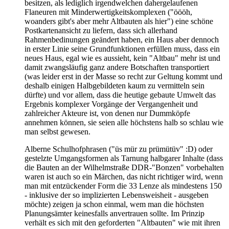
besitzen, als lediglich irgendwelchen dahergelaufenen
Flaneuren mit Minderwertigkeitskomplexen ("öööh,
woanders gibt's aber mehr Altbauten als hier") eine schöne
Postkartenansicht zu liefern, dass sich allerhand
Rahmenbedinungen geändert haben, ein Haus aber dennoch
in erster Linie seine Grundfunktionen erfüllen muss, dass ein
neues Haus, egal wie es aussieht, kein "Altbau" mehr ist und
damit zwangsläufig ganz andere Botschaften transportiert
(was leider erst in der Masse so recht zur Geltung kommt und
deshalb einigen Halbgebildeten kaum zu vermitteln sein
dürfte) und vor allem, dass die heutige gebaute Umwelt das
Ergebnis komplexer Vorgänge der Vergangenheit und
zahlreicher Akteure ist, von denen nur Dummköpfe
annehmen können, sie seien alle höchstens halb so schlau wie
man selbst gewesen.
Alberne Schulhofphrasen ("üs mür zu prümütüv" :D) oder
gestelzte Umgangsformen als Tarnung halbgarer Inhalte (dass
die Bauten an der Wilhelmstraße DDR-"Bonzen" vorbehalten
waren ist auch so ein Märchen, das nicht richtiger wird, wenn
man mit entzückender Form die 33 Lenze als mindestens 150
- inklusive der so implizierten Lebensweisheit - ausgeben
möchte) zeigen ja schon einmal, wem man die höchsten
Planungsämter keinesfalls anvertrauen sollte. Im Prinzip
verhält es sich mit den geforderten "Altbauten" wie mit ihren