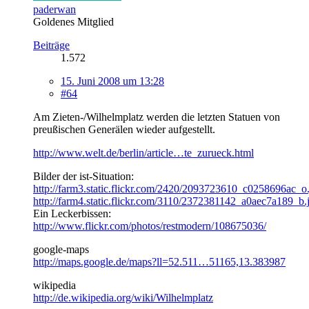
paderwan
Goldenes Mitglied
Beiträge
1.572
15. Juni 2008 um 13:28
#64
Am Zieten-/Wilhelmplatz werden die letzten Statuen von
preußischen Generälen wieder aufgestellt.
http://www.welt.de/berlin/article…te_zurueck.html
Bilder der ist-Situation:
http://farm3.static.flickr.com/2420/2093723610_c0258696ac_o
http://farm4.static.flickr.com/3110/2372381142_a0aec7a189_b.
Ein Leckerbissen:
http://www.flickr.com/photos/restmodern/108675036/
google-maps
http://maps.google.de/maps?ll=52.511…51165,13.383987
wikipedia
http://de.wikipedia.org/wiki/Wilhelmplatz