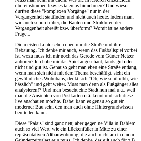
übereinstimmen bzw. es tatenlos hinnehmen? Und wieso
durften diese "komplexen Vorgänge" nur in der
Vergangenheit stattfinden und nicht auch heute, indem man,
wie auch schon früher, die Bauten und Strukturen der
Vergangenheit abreißt bzw. überformt? Womit ist ne andere
Frage...
Die meisten Leute sehen eben nur die Straße und ihre
Bebauung. Ich denke mir auch, wenn das Fußballspiel vorbei
ist, wozu muss ich mir noch das Gerede vom Günter Netzer
anhören? Ich habe mir das Spiel angeschaut, fands gut oder
nicht und gut ist. Genauso geht man eben eine Straße entlang,
wenn man sich nicht mit dem Thema beschäftigt, sieht ein
gewöhnliches Wohnhaus, denkt sich "Oh, wie schön/Ihh, wie
hässlich" und geht weiter. Muss man denn als Fußgänger alles
analysieren!? Und man besucht eine Stadt nun mal u.a., weil
man die Ansichten von Postkarten o.ä. kennt und sich diese
live anschauen möchte. Dabei kann es genau so gut ein
moderner Bau sein, den man auch ohne Hintergrundwissen
beurteilen kann.
Diese "Palais" sind ganz nett, aber gegen ne Villa in Dahlem
auch so viel Wert, wie ein Lückenfüller in Mitte zu einer
repräsentativen Altbauwohnung, die auch nicht am in einem
Gründerzeitpalast sein muss. Ich denke, das gilt auch für z.B.