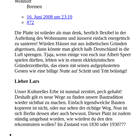
Wohnort
Bremen
16. Juni 2008 um 23:19
#72
Die Platte ist solieder als man denk, herrlich flexibel in der
Aufteilung des Wohnraums und äusserst einfach energetisch
zu sanieren! Würden Häuser nur aus ästhetischen Gründen
abgerissen, dann könnte man gleich halb Deutschland in die
Luft sprengen. Tjaja, wenn einige von euch nur Albert Speer
spielen dürften, lebten wir in einem eklektizistischen
Gründerzeitberlin, das einen mit seinen aufgeplusterten
Gesten wie eine billige Nutte auf Schritt und Tritt belästigt!
Lieber Lars
Unser Kulturelles Erbe ist nunmal zerstört, pech gehabt!
Deshalb gilt es neue Wege zu finden unsere Bautradition
wieder sichtbar zu machen. Einfach irgendwelche Bauten
kopieren ist nicht, oder nur selten der richtige Weg. Nun ist
sich Berlin dessen aber auch bewusst. Dieser Platz ist zudem
ständig umgebaut worden, wie würdest du den den
rekonstruiren wollen? Im Zustand von 1830 oder 1930???