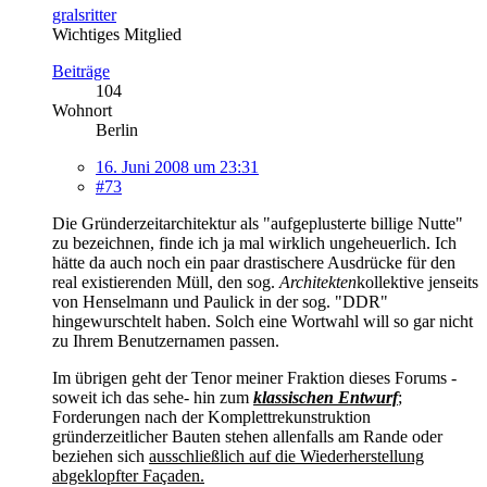
gralsritter
Wichtiges Mitglied
Beiträge
104
Wohnort
Berlin
16. Juni 2008 um 23:31
#73
Die Gründerzeitarchitektur als "aufgeplusterte billige Nutte"
zu bezeichnen, finde ich ja mal wirklich ungeheuerlich. Ich
hätte da auch noch ein paar drastischere Ausdrücke für den
real existierenden Müll, den sog.
Architekten
kollektive jenseits
von Henselmann und Paulick in der sog. "DDR"
hingewurschtelt haben. Solch eine Wortwahl will so gar nicht
zu Ihrem Benutzernamen passen.
Im übrigen geht der Tenor meiner Fraktion dieses Forums -
soweit ich das sehe- hin zum
klassischen Entwurf
;
Forderungen nach der Komplettrekunstruktion
gründerzeitlicher Bauten stehen allenfalls am Rande oder
beziehen sich
ausschließlich auf die Wiederherstellung
abgeklopfter Façaden.