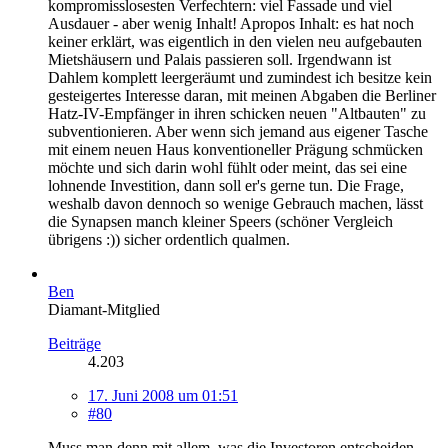
kompromisslosesten Verfechtern: viel Fassade und viel
Ausdauer - aber wenig Inhalt! Apropos Inhalt: es hat noch
keiner erklärt, was eigentlich in den vielen neu aufgebauten
Mietshäusern und Palais passieren soll. Irgendwann ist
Dahlem komplett leergeräumt und zumindest ich besitze kein
gesteigertes Interesse daran, mit meinen Abgaben die Berliner
Hatz-IV-Empfänger in ihren schicken neuen "Altbauten" zu
subventionieren. Aber wenn sich jemand aus eigener Tasche
mit einem neuen Haus konventioneller Prägung schmücken
möchte und sich darin wohl fühlt oder meint, das sei eine
lohnende Investition, dann soll er's gerne tun. Die Frage,
weshalb davon dennoch so wenige Gebrauch machen, lässt
die Synapsen manch kleiner Speers (schöner Vergleich
übrigens :)) sicher ordentlich qualmen.
Ben
Diamant-Mitglied
Beiträge
4.203
17. Juni 2008 um 01:51
#80
Muss man denn mit allem, was die Investoren entscheiden,