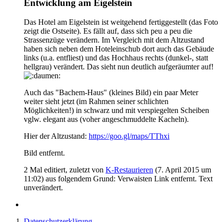
Entwicklung am Eigelstein
Das Hotel am Eigelstein ist weitgehend fertiggestellt (das Foto
zeigt die Ostseite). Es fällt auf, dass sich peu a peu die
Strassenzüge verändern. Im Vergleich mit dem Altzustand
haben sich neben dem Hoteleinschub dort auch das Gebäude
links (u.a. entfliest) und das Hochhaus rechts (dunkel-, statt
hellgrau) verändert. Das sieht nun deutlich aufgeräumter auf!
Auch das "Bachem-Haus" (kleines Bild) ein paar Meter
weiter sieht jetzt (im Rahmen seiner schlichten
Möglichkeiten!) in schwarz und mit verspiegelten Scheiben
vglw. elegant aus (voher angeschmuddelte Kacheln).
Hier der Altzustand:
https://goo.gl/maps/TThxi
Bild entfernt.
2 Mal editiert, zuletzt von
K-Restaurieren
(
7. April 2015 um
11:02
) aus folgendem Grund: Verwaisten Link entfernt. Text
unverändert.
Datenschutzerklärung