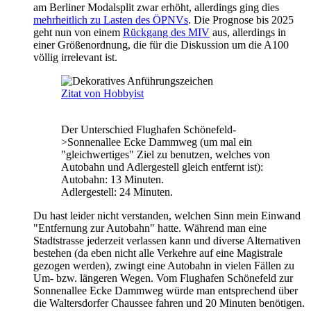
am Berliner Modalsplit zwar erhöht, allerdings ging dies
mehrheitlich zu Lasten des ÖPNVs
. Die Prognose bis 2025
geht nun von einem
Rückgang des MIV
aus, allerdings in
einer Größenordnung, die für die Diskussion um die A100
völlig irrelevant ist.
Zitat von Hobbyist
Der Unterschied Flughafen Schönefeld-
>Sonnenallee Ecke Dammweg (um mal ein
"gleichwertiges" Ziel zu benutzen, welches von
Autobahn und Adlergestell gleich entfernt ist):
Autobahn: 13 Minuten.
Adlergestell: 24 Minuten.
Du hast leider nicht verstanden, welchen Sinn mein Einwand
"Entfernung zur Autobahn" hatte. Während man eine
Stadtstrasse jederzeit verlassen kann und diverse Alternativen
bestehen (da eben nicht alle Verkehre auf eine Magistrale
gezogen werden), zwingt eine Autobahn in vielen Fällen zu
Um- bzw. längeren Wegen. Vom Flughafen Schönefeld zur
Sonnenallee Ecke Dammweg würde man entsprechend über
die Waltersdorfer Chaussee fahren und 20 Minuten benötigen.