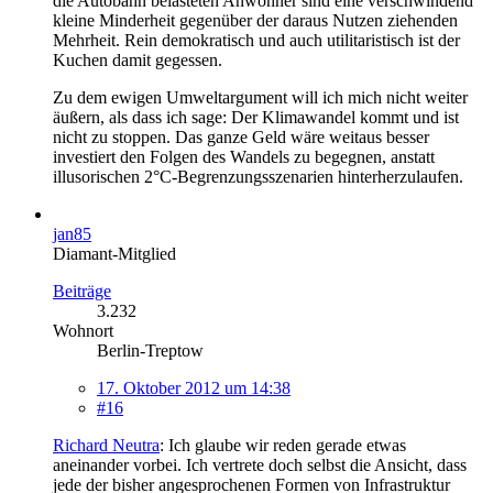
die Autobahn belasteten Anwohner sind eine verschwindend
kleine Minderheit gegenüber der daraus Nutzen ziehenden
Mehrheit. Rein demokratisch und auch utilitaristisch ist der
Kuchen damit gegessen.
Zu dem ewigen Umweltargument will ich mich nicht weiter
äußern, als dass ich sage: Der Klimawandel kommt und ist
nicht zu stoppen. Das ganze Geld wäre weitaus besser
investiert den Folgen des Wandels zu begegnen, anstatt
illusorischen 2°C-Begrenzungsszenarien hinterherzulaufen.
jan85
Diamant-Mitglied
Beiträge
3.232
Wohnort
Berlin-Treptow
17. Oktober 2012 um 14:38
#16
Richard Neutra
: Ich glaube wir reden gerade etwas
aneinander vorbei. Ich vertrete doch selbst die Ansicht, dass
jede der bisher angesprochenen Formen von Infrastruktur