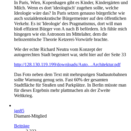
In Paris, Wien, Kopenhagen gibt es Kinder, Kindergärten und
Milch. Wenn es dort 'ideologisch' zugehen sollte, welche
Ideologie wäre das? In Paris setzen genauso bürgerliche wie
auch sozialdemokratische Bürgermeister auf den öffentlichen
Verkehr. Es ist 'Ideologie' des Pragmatismus, dort will man
bloß effizient Bürger von A nach B befördern. Ich fühle mich
hingegen wie ein Astronom im Mittelalter, dem die
heliozentrische Theorie Ketzerei-Vorwürfe brachte.
Wie der echte Richard Neutra vom Konzept der
autogerechten Stadt begeistert war, steht hier auf der Seite 33
http://128.130.119.199/downloads/Auto…Architektur.pdf
Das Foto neben dem Text mit mehrspurigen Stadtautobahnen
sollte Warnung genug sein. Fast 60% der gesamten
Stadtfläche für Straßen und Parkplätze. In Berlin müsste man
für dieses Ergebnis mehr plattmachen als der Zweite
Weltkrieg.
jan85
Diamant-Mitglied
Beiträge