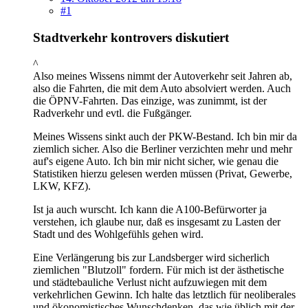
#1
Stadtverkehr kontrovers diskutiert
^
Also meines Wissens nimmt der Autoverkehr seit Jahren ab,
also die Fahrten, die mit dem Auto absolviert werden. Auch
die ÖPNV-Fahrten. Das einzige, was zunimmt, ist der
Radverkehr und evtl. die Fußgänger.
Meines Wissens sinkt auch der PKW-Bestand. Ich bin mir da
ziemlich sicher. Also die Berliner verzichten mehr und mehr
auf's eigene Auto. Ich bin mir nicht sicher, wie genau die
Statistiken hierzu gelesen werden müssen (Privat, Gewerbe,
LKW, KFZ).
Ist ja auch wurscht. Ich kann die A100-Befürworter ja
verstehen, ich glaube nur, daß es insgesamt zu Lasten der
Stadt und des Wohlgefühls gehen wird.
Eine Verlängerung bis zur Landsberger wird sicherlich
ziemlichen "Blutzoll" fordern. Für mich ist der ästhetische
und städtebauliche Verlust nicht aufzuwiegen mit dem
verkehrlichen Gewinn. Ich halte das letztlich für neoliberales
und ökonomistisches Wunschdenken, das wie üblich mit der