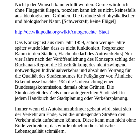
Nicht jeder Wunsch kann erfüllt werden. Gerne würde ich
ohne Fluggerät fliegen, trotzdem kann ich es nicht, keinesfalls
aus 'ideologischen' Gründen. Die Gründe sind physikalischer
und biologischer Natur. [Schwerkraft, keine Flügel]
http://de.wikipedia.org/wiki/Autogerechte_Stadt
Das Konzept ist aus dem Jahr 1959, schon wenige Jahre
später wurde klar, dass es nicht funktioniert. [begrenzter
Raum in den Städten, Flächenbedarf des Autoverkehrs] Nur
vier Jahre nach der Veröffentlichung des Konzepts schlug der
Buchanan-Report die Einschränkung des nicht zwingend
notwendigen Individualverkehrs und absoluten Vorrang für
die Qualität des Straßenraumes für Fußgänger vor. Ähnliche
Erkenntnisse brachte 1965 die Untersuchung einer
Bundestagskommission, damals ohne Grünen. Die
Sinnlosigkeit des Ziels einer autogerechten Stadt steht in
jedem Handbuch der Stadtplanung oder Verkehrsplanung.
Immer wenn ein Autobahnzubringer gebaut wird, staut sich
der Verkehr am Ende, weil die umliegenden Straßen den
Verkehr nicht aufnehmen können. Diese kann man nicht ohne
Ende verbreitern, das würde ohnehin die städtische
Lebensqualität schmälern.