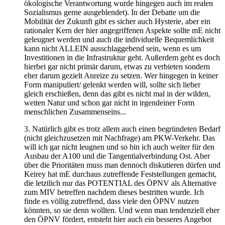
ökologische Verantwortung wurde hingegen auch im realen
Sozialismus gerne ausgeblendet). In der Debatte um die
Mobilität der Zukunft gibt es sicher auch Hysterie, aber ein
rationaler Kern der hier angegriffenen Aspekte sollte mE nicht
geleugnet werden und auch die individuelle Bequemlichkeit
kann nicht ALLEIN ausschlaggebend sein, wenn es um
Investitionen in die Infrastruktur geht. Außerdem geht es doch
hierbei gar nicht primär darum, etwas zu verbieten sondern
eher darum gezielt Anreize zu setzen. Wer hingegen in keiner
Form manipuliert/ gelenkt werden will, sollte sich lieber
gleich erschießen, denn das gibt es nicht mal in der wilden,
weiten Natur und schon gar nicht in irgendeiner Form
menschlichen Zusammenseins...
3. Natürlich gibt es trotz allem auch einen begründeten Bedarf
(nicht gleichzusetzen mit Nachfrage) am PKW-Verkehr. Das
will ich gar nicht leugnen und so bin ich auch weiter für den
Ausbau der A100 und die Tangentialverbindung Ost. Aber
über die Prioritäten muss man dennoch diskutieren dürfen und
Keirey hat mE durchaus zutreffende Feststellungen gemacht,
die letztlich nur das POTENTIAL des ÖPNV als Alternative
zum MIV betreffen nachdem dieses bestritten wurde. Ich
finde es völlig zutreffend, dass viele den ÖPNV nutzen
könnten, so sie denn wollten. Und wenn man tendenziell eher
den ÖPNV fördert, entsteht hier auch ein besseres Angebot