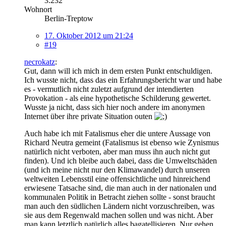
3.232
Wohnort
Berlin-Treptow
17. Oktober 2012 um 21:24
#19
necrokatz
:
Gut, dann will ich mich in dem ersten Punkt entschuldigen.
Ich wusste nicht, dass das ein Erfahrungsbericht war und habe
es - vermutlich nicht zuletzt aufgrund der intendierten
Provokation - als eine hypothetische Schilderung gewertet.
Wusste ja nicht, dass sich hier noch andere im anonymen
Internet über ihre private Situation outen
Auch habe ich mit Fatalismus eher die untere Aussage von
Richard Neutra gemeint (Fatalismus ist ebenso wie Zynismus
natürlich nicht verboten, aber man muss ihn auch nicht gut
finden). Und ich bleibe auch dabei, dass die Umweltschäden
(und ich meine nicht nur den Klimawandel) durch unseren
weltweiten Lebensstil eine offensichtliche und hinreichend
erwiesene Tatsache sind, die man auch in der nationalen und
kommunalen Politik in Betracht ziehen sollte - sonst braucht
man auch den südlichen Ländern nicht vorzuschreiben, was
sie aus dem Regenwald machen sollen und was nicht. Aber
man kann letztlich natürlich alles bagatellisieren. Nur gehen