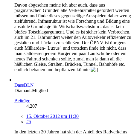
Davon abgesehen meine ich aber auch, dass aus
pragmatischen Gründen alle Verkehrsmittel gefördert werden
müssen und finde dieses gegenseitige Ausspielen daher wenig
zielführend. Infrastruktur ist wie Forschung und Bildung eine
absolute Grundlage für Wirtschaftswachstum - das ist kein
bloßes Totschlagargument. Und es ist sicher kein Verbrechen,
auch im 21. Jahrhundert weiter den Autoverkehr effizienter zu
gestalten und Lücken zu schließen. Der ÖPNV ist übrigens
auch Milliarden-"Luxus" und trotzdem finde ich nicht, dass
man stattdessen jedem Bürger ein paar Laufschuhe oder ein
neues Fahrrad schenken sollte, zumal man ja dann all die
häßlichen Gleise, Straßen, Brücken, Tunnel, Bahnhöfe etc.
endlich bebauen und bepflanzen könnte
DaseBLN
Diamant-Mitglied
Beiträge
4.207
15. Oktober 2012 um 11:30
#5
In den letzten 20 Jahren hat sich der Anteil des Radverkehrs