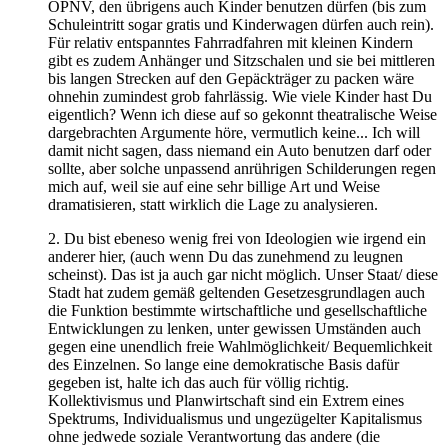
ÖPNV, den übrigens auch Kinder benutzen dürfen (bis zum
Schuleintritt sogar gratis und Kinderwagen dürfen auch rein).
Für relativ entspanntes Fahrradfahren mit kleinen Kindern
gibt es zudem Anhänger und Sitzschalen und sie bei mittleren
bis langen Strecken auf den Gepäckträger zu packen wäre
ohnehin zumindest grob fahrlässig. Wie viele Kinder hast Du
eigentlich? Wenn ich diese auf so gekonnt theatralische Weise
dargebrachten Argumente höre, vermutlich keine... Ich will
damit nicht sagen, dass niemand ein Auto benutzen darf oder
sollte, aber solche unpassend anrührigen Schilderungen regen
mich auf, weil sie auf eine sehr billige Art und Weise
dramatisieren, statt wirklich die Lage zu analysieren.
2. Du bist ebeneso wenig frei von Ideologien wie irgend ein
anderer hier, (auch wenn Du das zunehmend zu leugnen
scheinst). Das ist ja auch gar nicht möglich. Unser Staat/ diese
Stadt hat zudem gemäß geltenden Gesetzesgrundlagen auch
die Funktion bestimmte wirtschaftliche und gesellschaftliche
Entwicklungen zu lenken, unter gewissen Umständen auch
gegen eine unendlich freie Wahlmöglichkeit/ Bequemlichkeit
des Einzelnen. So lange eine demokratische Basis dafür
gegeben ist, halte ich das auch für völlig richtig.
Kollektivismus und Planwirtschaft sind ein Extrem eines
Spektrums, Individualismus und ungezügelter Kapitalismus
ohne jedwede soziale Verantwortung das andere (die