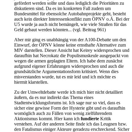
gefördert werden sollte und dass lediglich die Prioritäten zu
diskutieren sind. Da es im konkreten Fall zudem um
Bundesmittel für ebensolche Autobahnprojekte geht, besteht
auch kein direkter Interessenkonflikt zum ÖPNV o.Ä. Bei der
U5 wurde ja auch nicht bemängelt, wie viele Straßen für das
Geld gebaut werden könnten... (vgl. Beitrag 961)
Aber mir ging es unabhängig von der A100-Debatte um den
Einwurf, der ÖPNV könne keine ernsthafte Alternative zum
MIV darstellen. Dieser Ansicht hat Keirey widersprochen und
daraufhin hat Necrokatz die Populismuskeule ausgepackt von
wegen die armen geplagten Eltern. Ich habe dem zunächst
aufgrund eigener Erfahrungen widersprochen und auch die
grundsätzliche Argumentationsform kritisiert. Wenn dies
misverstanden wurde, tut es mir leid und ich möchte es
hiermit klarstellen.
Zu der Umweltdebatte werde ich mich hier nicht detailliert
äußern, da es nur indirekt das Thema eines
Stadtentwicklungsforums ist. Ich sage nur so viel, dass es
sicher eine gewisse Form der Hysterie gibt und es daraufhin
womöglich auch zu Fällen von wenig zielführendem
Aktionismus kommt. Hier kann ich
fundierte
Kritik
verstehen. Auf der anderen Seite finde ich das Leugnen bzw.
den Fatalismus einiger Akteure geradezu erschreckend. Sicher