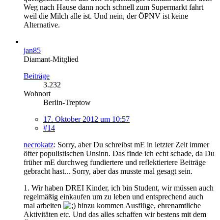
Weg nach Hause dann noch schnell zum Supermarkt fahrt
weil die Milch alle ist. Und nein, der ÖPNV ist keine
Alternative.
jan85
Diamant-Mitglied
Beiträge
3.232
Wohnort
Berlin-Treptow
17. Oktober 2012 um 10:57
#14
necrokatz
: Sorry, aber Du schreibst mE in letzter Zeit immer
öfter populistischen Unsinn. Das finde ich echt schade, da Du
früher mE durchweg fundiertere und reflektiertere Beiträge
gebracht hast... Sorry, aber das musste mal gesagt sein.
1. Wir haben DREI Kinder, ich bin Student, wir müssen auch
regelmäßig einkaufen um zu leben und entsprechend auch
mal arbeiten
hinzu kommen Ausflüge, ehrenamtliche
Aktivitäten etc. Und das alles schaffen wir bestens mit dem