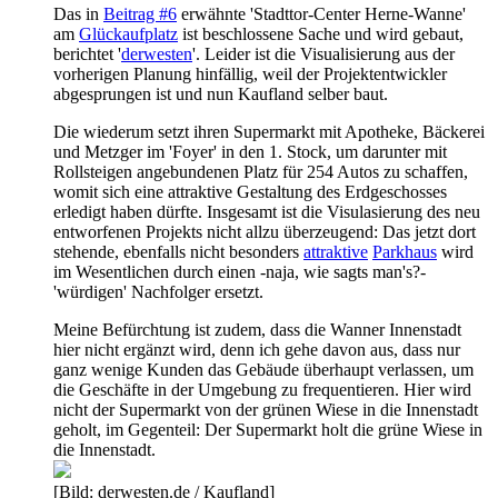
Das in
Beitrag #6
erwähnte 'Stadttor-Center Herne-Wanne'
am
Glückaufplatz
ist beschlossene Sache und wird gebaut,
berichtet '
derwesten
'. Leider ist die Visualisierung aus der
vorherigen Planung hinfällig, weil der Projektentwickler
abgesprungen ist und nun Kaufland selber baut.
Die wiederum setzt ihren Supermarkt mit Apotheke, Bäckerei
und Metzger im 'Foyer' in den 1. Stock, um darunter mit
Rollsteigen angebundenen Platz für 254 Autos zu schaffen,
womit sich eine attraktive Gestaltung des Erdgeschosses
erledigt haben dürfte. Insgesamt ist die Visulasierung des neu
entworfenen Projekts nicht allzu überzeugend: Das jetzt dort
stehende, ebenfalls nicht besonders
attraktive
Parkhaus
wird
im Wesentlichen durch einen -naja, wie sagts man's?-
'würdigen' Nachfolger ersetzt.
Meine Befürchtung ist zudem, dass die Wanner Innenstadt
hier nicht ergänzt wird, denn ich gehe davon aus, dass nur
ganz wenige Kunden das Gebäude überhaupt verlassen, um
die Geschäfte in der Umgebung zu frequentieren. Hier wird
nicht der Supermarkt von der grünen Wiese in die Innenstadt
geholt, im Gegenteil: Der Supermarkt holt die grüne Wiese in
die Innenstadt.
[Bild: derwesten.de / Kaufland]