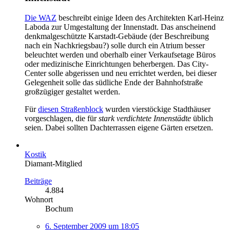
Die WAZ
beschreibt einige Ideen des Architekten Karl-Heinz
Laboda zur Umgestaltung der Innenstadt. Das anscheinend
denkmalgeschützte Karstadt-Gebäude (der Beschreibung
nach ein Nachkriegsbau?) solle durch ein Atrium besser
beleuchtet werden und oberhalb einer Verkaufsetage Büros
oder medizinische Einrichtungen beherbergen. Das City-
Center solle abgerissen und neu errichtet werden, bei dieser
Gelegenheit solle das südliche Ende der Bahnhofstraße
großzügiger gestaltet werden.
Für
diesen Straßenblock
wurden vierstöckige Stadthäuser
vorgeschlagen, die für
stark verdichtete Innenstädte
üblich
seien. Dabei sollten Dachterrassen eigene Gärten ersetzen.
Kostik
Diamant-Mitglied
Beiträge
4.884
Wohnort
Bochum
6. September 2009 um 18:05