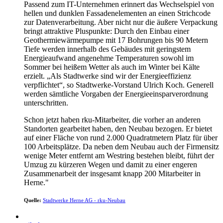
Passend zum IT-Unternehmen erinnert das Wechselspiel von
hellen und dunklen Fassadenelementen an einen Strichcode
zur Datenverarbeitung. Aber nicht nur die äußere Verpackung
bringt attraktive Pluspunkte: Durch den Einbau einer
Geothermiewärmepumpe mit 17 Bohrungen bis 90 Metern
Tiefe werden innerhalb des Gebäudes mit geringstem
Energieaufwand angenehme Temperaturen sowohl im
Sommer bei heißem Wetter als auch im Winter bei Kälte
erzielt. „Als Stadtwerke sind wir der Energieeffizienz
verpflichtet“, so Stadtwerke-Vorstand Ulrich Koch. Generell
werden sämtliche Vorgaben der Energieeinsparverordnung
unterschritten.
Schon jetzt haben rku-Mitarbeiter, die vorher an anderen
Standorten gearbeitet haben, den Neubau bezogen. Er bietet
auf einer Fläche von rund 2.000 Quadratmetern Platz für über
100 Arbeitsplätze. Da neben dem Neubau auch der Firmensitz
wenige Meter entfernt am Westring bestehen bleibt, führt der
Umzug zu kürzeren Wegen und damit zu einer engeren
Zusammenarbeit der insgesamt knapp 200 Mitarbeiter in
Herne."
Quelle:
Stadtwerke Herne AG - rku-Neubau