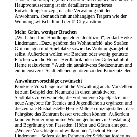
Hauptvoraussetzung ist ein detailliertes integriertes
Entwicklungskonzept, das die Verwaltung mit den
Anwohnern, aber auch mit unabhängigen Trägern wie der
Wohnungswirtschaft und der
City abstimmt.
IG
Mehr Grün, weniger Brachen
„Wir haben fünf Handlungsfelder identifiziert“, erklärt Heike
Lindemann. „Dazu gehören das Wohnumfeld, also Straßen,
Grünanlagen und Spielplätze sowie das Wohnungsangebot
selbst. Außerdem wollen wir Brachen oder wenig genutzte
Flächen wie die Herner Herdfabrik oder den Güterbahnhof
Herne reaktivieren.“ Auch ein attraktiveres Stadtzentrum und
ein intensiveres Stadtteilleben gehören zu den Konzeptzielen.
Anwohnervorschläge erwünscht
Konkrete Vorschläge macht die Verwaltung auch. Vorstellbar
ist zum Beispiel den Neumarkt in einen attraktiveren
Stadtplatz zu verwandeln, die vorhandenen Spielplätze um
neue Angebote für Teenies und Jugendliche zu ergänzen und
die zentrale Bushaltestelle Herne-Mitte so umzugestalten, dass
Fahrgäste das Zentrum besser erreichen können. Außerdem
könnten Förderprogramme Wohneigentümer zur Gestaltung
und Begrünung von Fassaden, Höfen und Gärten anregen.
„Weitere Vorschläge sind willkommen“, betont Heike
Lindemann. „Sofern sie im Rahmen der Städtebauförderung