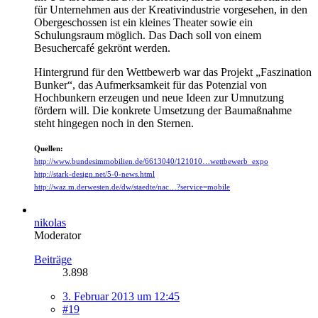
für Unternehmen aus der Kreativindustrie vorgesehen, in den
Obergeschossen ist ein kleines Theater sowie ein
Schulungsraum möglich. Das Dach soll von einem
Besuchercafé gekrönt werden.
Hintergrund für den Wettbewerb war das Projekt „Faszination
Bunker“, das Aufmerksamkeit für das Potenzial von
Hochbunkern erzeugen und neue Ideen zur Umnutzung
fördern will. Die konkrete Umsetzung der Baumaßnahme
steht hingegen noch in den Sternen.
Quellen:
http://www.bundesimmobilien.de/6613040/121010…wettbewerb_expo
http://stark-design.net/5-0-news.html
http://waz.m.derwesten.de/dw/staedte/nac…?service=mobile
nikolas
Moderator
Beiträge
3.898
3. Februar 2013 um 12:45
#19