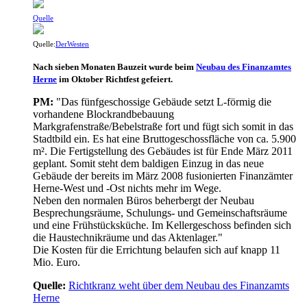
Quelle
Quelle:
DerWesten
Nach sieben Monaten Bauzeit wurde beim
Neubau des Finanzamtes
Herne
im Oktober Richtfest gefeiert.
PM:
"Das fünfgeschossige Gebäude setzt L-förmig die
vorhandene Blockrandbebauung
Markgrafenstraße/Bebelstraße fort und fügt sich somit in das
Stadtbild ein. Es hat eine Bruttogeschossfläche von ca. 5.900
m². Die Fertigstellung des Gebäudes ist für Ende März 2011
geplant. Somit steht dem baldigen Einzug in das neue
Gebäude der bereits im März 2008 fusionierten Finanzämter
Herne-West und -Ost nichts mehr im Wege.
Neben den normalen Büros beherbergt der Neubau
Besprechungsräume, Schulungs- und Gemeinschaftsräume
und eine Frühstücksküche. Im Kellergeschoss befinden sich
die Haustechnikräume und das Aktenlager."
Die Kosten für die Errichtung belaufen sich auf knapp 11
Mio. Euro.
Quelle:
Richtkranz weht über dem Neubau des Finanzamts
Herne