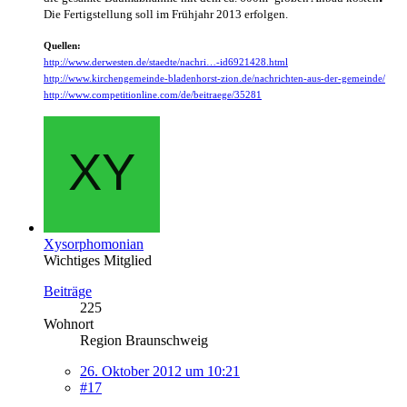
Die Fertigstellung soll im Frühjahr 2013 erfolgen.
Quellen:
http://www.derwesten.de/staedte/nachri…-id6921428.html
http://www.kirchengemeinde-bladenhorst-zion.de/nachrichten-aus-der-gemeinde/
http://www.competitionline.com/de/beitraege/35281
Xysorphomonian
Wichtiges Mitglied
Beiträge
225
Wohnort
Region Braunschweig
26. Oktober 2012 um 10:21
#17