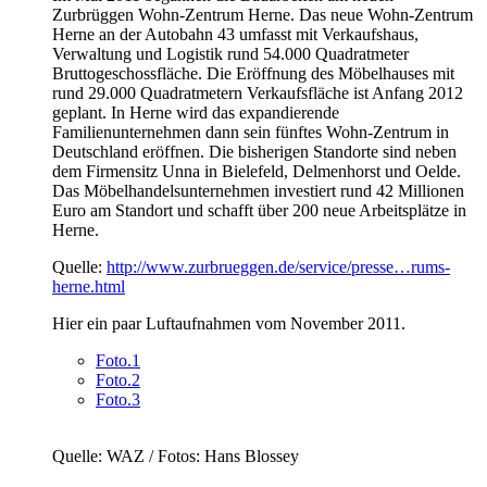
Zurbrüggen Wohn-Zentrum Herne. Das neue Wohn-Zentrum
Herne an der Autobahn 43 umfasst mit Verkaufshaus,
Verwaltung und Logistik rund 54.000 Quadratmeter
Bruttogeschossfläche. Die Eröffnung des Möbelhauses mit
rund 29.000 Quadratmetern Verkaufsfläche ist Anfang 2012
geplant. In Herne wird das expandierende
Familienunternehmen dann sein fünftes Wohn-Zentrum in
Deutschland eröffnen. Die bisherigen Standorte sind neben
dem Firmensitz Unna in Bielefeld, Delmenhorst und Oelde.
Das Möbelhandelsunternehmen investiert rund 42 Millionen
Euro am Standort und schafft über 200 neue Arbeitsplätze in
Herne.
Quelle:
http://www.zurbrueggen.de/service/presse…rums-
herne.html
Hier ein paar Luftaufnahmen vom November 2011.
Foto.1
Foto.2
Foto.3
Quelle: WAZ / Fotos: Hans Blossey