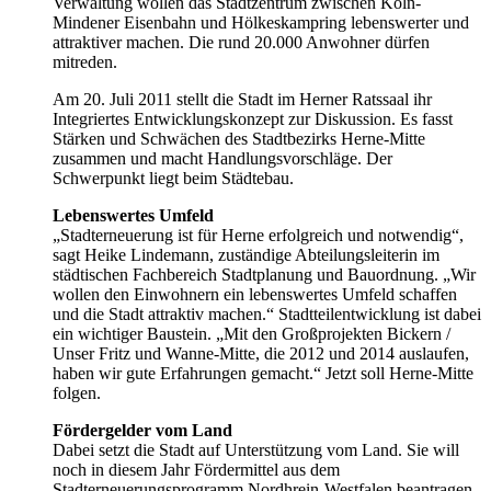
Verwaltung wollen das Stadtzentrum zwischen Köln-
Mindener Eisenbahn und Hölkeskampring lebenswerter und
attraktiver machen. Die rund 20.000 Anwohner dürfen
mitreden.
Am 20. Juli 2011 stellt die Stadt im Herner Ratssaal ihr
Integriertes Entwicklungskonzept zur Diskussion. Es fasst
Stärken und Schwächen des Stadtbezirks Herne-Mitte
zusammen und macht Handlungsvorschläge. Der
Schwerpunkt liegt beim Städtebau.
Lebenswertes Umfeld
„Stadterneuerung ist für Herne erfolgreich und notwendig“,
sagt Heike Lindemann, zuständige Abteilungsleiterin im
städtischen Fachbereich Stadtplanung und Bauordnung. „Wir
wollen den Einwohnern ein lebenswertes Umfeld schaffen
und die Stadt attraktiv machen.“ Stadtteilentwicklung ist dabei
ein wichtiger Baustein. „Mit den Großprojekten Bickern /
Unser Fritz und Wanne-Mitte, die 2012 und 2014 auslaufen,
haben wir gute Erfahrungen gemacht.“ Jetzt soll Herne-Mitte
folgen.
Fördergelder vom Land
Dabei setzt die Stadt auf Unterstützung vom Land. Sie will
noch in diesem Jahr Fördermittel aus dem
Stadterneuerungsprogramm Nordhrein-Westfalen beantragen.