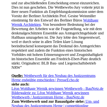
und zur abschließenden Entscheidung erneut einzureichen.
Dies ist nun geschehen. Die Wettbewebs-Jury votierte jetzt in
ihrer neuen Funktion als Empfehlungskommission unter dem
Vorsitz der Berliner Architektin Prof. Gesine Weinmiller
einstimmig für den Entwurf des Berliner Büros
Wohlhage
Wernik Architekten
. Von besonderer Bedeutung bei der
Bewertung der Arbeiten war die Fragestellung, wie mit dem
denkmalgeschützten Ensemble aus Amtsgerichtsgebäude und
Hafthaus umzugehen ist. Die Jury lobte den Siegerentwurf,
weil er durch seine in allen Teilen klare Lösung
beeindruckend konsequent das Denkmal des Amtsgerichtes
respektiert und zudem die Funktion eines historischen
Vorbildes mit hohem Erinnerungswert und Zeugnishaftigkeit
im historischen Ensemble am Friedrich-Ebert-Platz deutlich
stärkt. Originaltext: BLB Bau- und Liegenschaftsbetrieb
NRW"
Quelle:
Wettbewerb für den Neubau des Justizzentrums
Herne endgültig entschieden |
PresseEcho.de
siehe auch:
Léon Wohlhage Wernik gewinnen Wettbewerb - BauNetz.de
Bildergalerie zu: Léon Wohlhage Wernik gewinnen
Wettbewerb / Justizzentrum Herne - BauNetz.de
Zum Wettbewerb und zur Bauaufgabe siehe:
Um- und
Neubau des Justizzentrums Herne | competitionline