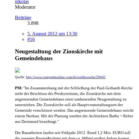
nikolas
Moderator
Beiträge
3.898
5. August 2012 um 13:30
#16
Neugestaltung der Zionskirche mit
Gemeindehaus
Quelle:
http://www.competitionline.com/de/wettbewerbe/29442
PM:
"Im Zusammenhang mit der Schließung der Paul-Gerhardt-Kirche
steht der Beschluss des Presbyteriums, die Zionskirche mit dem
angrenzenden Gemeindehaus einer umfassenden Neugestaltung zu
unterziehen. Die Zionskirche soll als Hauptveranstaltungsort der
Gemeinde verschönert werden. Das angrenzende Gemeindehaus weicht
einem Neubau. Mit der Planung wurden die Architekten Bathe + Reber
aus Dortmund beauftragt."
Die Bauarbeiten laufen seit Frühjahr 2012. Rund 1,2 Mio. EURO soll
.
die gesamte Baumaßnahme mit dem ca. 600m² großen Anbau kosten