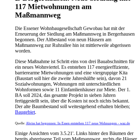
117 Mietwohnungen am
Maßmannweg
Die Essener Wohnbaugesellschaft Gewobau hat mit der
Erneuerung der Siedlung am Maßmannweg in Bergerhausen
begonnen. Der Altbestand von neun Häusern am
Maßmannweg zur Ruhrallee hin ist mittlerweile abgerissen
worden.
Diese Maßnahme ist Schritt eins von drei Bauabschnitten für
ein neues Wohnviertel. Es entstehen 117 energieeffiziente,
barrierearme Mietwohnungen und eine viergruppige Kita
(Baustart soll hier die zweite Jahreshälfte sein), davon 21
Sozialwohnungen, Wohnungen mit unterschiedlichen
Wohnformen sowie 11 Einfamlienhäuser zur Miete. Der 1.
BA soll 2024, das gesamte Projekt in sieben Jahren
fertiggestellt sein, über die Kosten ist noch nichts bekannt.
Der alte Baumbestand soll weitestgehend erhalten bleiben;
Baugebiet
.
Quelle:
Abriss hat begonnen: In Essen entstehen 117 neue Wohnungen - waz.de
Einige Ansichten vom 3.5.21'. Links hinter den Bäumen der
bereits abgerissene Teil vom Maßmannweg, rechts die Häuser