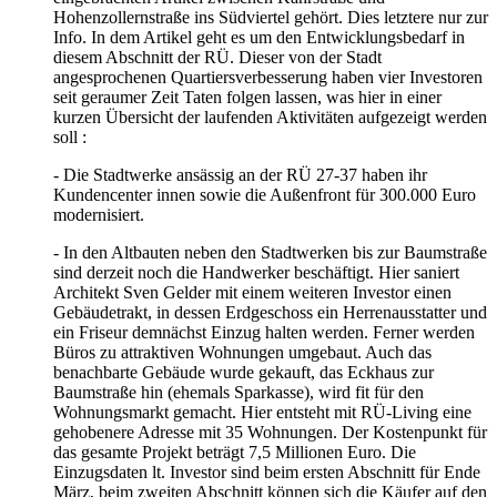
Hohenzollernstraße ins Südviertel gehört. Dies letztere nur zur
Info. In dem Artikel geht es um den Entwicklungsbedarf in
diesem Abschnitt der RÜ. Dieser von der Stadt
angesprochenen Quartiersverbesserung haben vier Investoren
seit geraumer Zeit Taten folgen lassen, was hier in einer
kurzen Übersicht der laufenden Aktivitäten aufgezeigt werden
soll :
- Die Stadtwerke ansässig an der RÜ 27-37 haben ihr
Kundencenter innen sowie die Außenfront für 300.000 Euro
modernisiert.
- In den Altbauten neben den Stadtwerken bis zur Baumstraße
sind derzeit noch die Handwerker beschäftigt. Hier saniert
Architekt Sven Gelder mit einem weiteren Investor einen
Gebäudetrakt, in dessen Erdgeschoss ein Herrenausstatter und
ein Friseur demnächst Einzug halten werden. Ferner werden
Büros zu attraktiven Wohnungen umgebaut. Auch das
benachbarte Gebäude wurde gekauft, das Eckhaus zur
Baumstraße hin (ehemals Sparkasse), wird fit für den
Wohnungsmarkt gemacht. Hier entsteht mit RÜ-Living eine
gehobenere Adresse mit 35 Wohnungen. Der Kostenpunkt für
das gesamte Projekt beträgt 7,5 Millionen Euro. Die
Einzugsdaten lt. Investor sind beim ersten Abschnitt für Ende
März, beim zweiten Abschnitt können sich die Käufer auf den