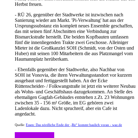
Herbst freuen.
- RÜ 26, gegenüber der Stadtwerke ist inzwischen nach
Sanierung wieder am Markt. 'Pi-Verwaltung' hat aus der
Ursprungssubstanz ein komplett neues Ensemble geschaffen,
das mit seinen fünf Abschnitten eine Verbindung zur
Bismarckstraße herstellt. Die beiden Kopfbauten umfassen
fünf die innenliegenden Trakte zwei Geschosse. Alleiniger
Mieter ist die Großkanzlei SOH (Schmidt, von der Osten und
Huber) mit seinen 100 Mitarbeitern die aus Platzmangel vom
Haumannplatz herüberkam.
- Ebenfalls gegenüber der Stadtwerke, also Nachbar von
SOH ist Vonovia, die ihren Verwaltungsstandort vor kurzem
ausgebaut und fertiggestellt haben. An der Ecke
Rüttenscheider- / Folkwangstraße ist jetzt ein weiterer Neubau
als Wohn- und Geschäftshaus dazugekommen. An Stelle des
ehemaligen Gagfah-Gebäudes entstehen z.Zt. 23 Wohnungen
zwischen 35 - 156 m² Größe, im EG gehören zwei
Ladenlokale dazu. Nicht spruchreif, aber ein Cafe ist
angedacht.
Quelle:
Essen: Das nördliche Ende der „Rü“ kommt baulich voran - waz.de