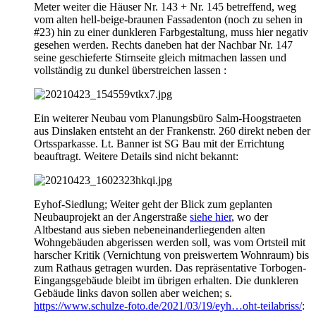
Meter weiter die Häuser Nr. 143 + Nr. 145 betreffend, weg
vom alten hell-beige-braunen Fassadenton (noch zu sehen in
#23) hin zu einer dunkleren Farbgestaltung, muss hier negativ
gesehen werden. Rechts daneben hat der Nachbar Nr. 147
seine geschieferte Stirnseite gleich mitmachen lassen und
vollständig zu dunkel überstreichen lassen :
Ein weiterer Neubau vom Planungsbüro Salm-Hoogstraeten
aus Dinslaken entsteht an der Frankenstr. 260 direkt neben der
Ortssparkasse. Lt. Banner ist SG Bau mit der Errichtung
beauftragt. Weitere Details sind nicht bekannt:
Eyhof-Siedlung; Weiter geht der Blick zum geplanten
Neubauprojekt an der Angerstraße
siehe hier
, wo der
Altbestand aus sieben nebeneinanderliegenden alten
Wohngebäuden abgerissen werden soll, was vom Ortsteil mit
harscher Kritik (Vernichtung von preiswertem Wohnraum) bis
zum Rathaus getragen wurden. Das repräsentative Torbogen-
Eingangsgebäude bleibt im übrigen erhalten. Die dunkleren
Gebäude links davon sollen aber weichen; s.
https://www.schulze-foto.de/2021/03/19/eyh…oht-teilabriss/
: