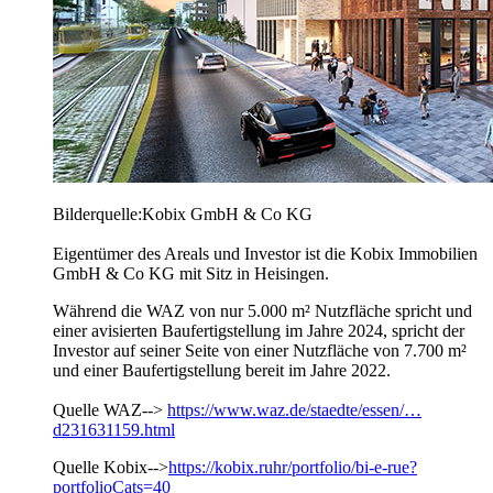
Bilderquelle:Kobix GmbH & Co KG
Eigentümer des Areals und Investor ist die Kobix Immobilien
GmbH & Co KG mit Sitz in Heisingen.
Während die WAZ von nur 5.000 m² Nutzfläche spricht und
einer avisierten Baufertigstellung im Jahre 2024, spricht der
Investor auf seiner Seite von einer Nutzfläche von 7.700 m²
und einer Baufertigstellung bereit im Jahre 2022.
Quelle WAZ-->
https://www.waz.de/staedte/essen/…
d231631159.html
Quelle Kobix-->
https://kobix.ruhr/portfolio/bi-e-rue?
portfolioCats=40