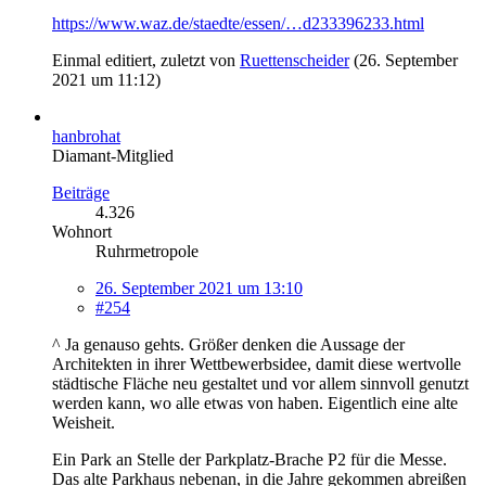
https://www.waz.de/staedte/essen/…d233396233.html
Einmal editiert, zuletzt von
Ruettenscheider
(
26. September
2021 um 11:12
)
hanbrohat
Diamant-Mitglied
Beiträge
4.326
Wohnort
Ruhrmetropole
26. September 2021 um 13:10
#254
^ Ja genauso gehts. Größer denken die Aussage der
Architekten in ihrer Wettbewerbsidee, damit diese wertvolle
städtische Fläche neu gestaltet und vor allem sinnvoll genutzt
werden kann, wo alle etwas von haben. Eigentlich eine alte
Weisheit.
Ein Park an Stelle der Parkplatz-Brache P2 für die Messe.
Das alte Parkhaus nebenan, in die Jahre gekommen abreißen