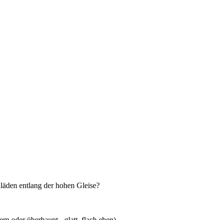
nläden entlang der hohen Gleise?
rn oder überhaupt - glatt, flach eben)