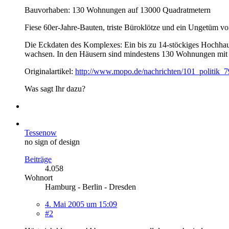
Bauvorhaben: 130 Wohnungen auf 13000 Quadratmetern
Fiese 60er-Jahre-Bauten, triste Büroklötze und ein Ungetüm vo
Die Eckdaten des Komplexes: Ein bis zu 14-stöckiges Hochhau
wachsen. In den Häusern sind mindestens 130 Wohnungen mit 
Originalartikel:
http://www.mopo.de/nachrichten/101_politik_
Was sagt Ihr dazu?
Tessenow
no sign of design
Beiträge
4.058
Wohnort
Hamburg - Berlin - Dresden
4. Mai 2005 um 15:09
#2