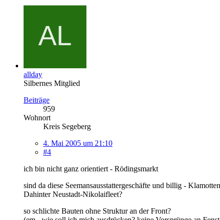
allday
Silbernes Mitglied
Beiträge
959
Wohnort
Kreis Segeberg
4. Mai 2005 um 21:10
#4
ich bin nicht ganz orientiert - Rödingsmarkt
sind da diese Seemansausstattergeschäfte und billig - Klamotte
Dahinter Neustadt-Nikolaifleet?
so schlichte Bauten ohne Struktur an der Front?
(em - wie soll ich mich ausdrücken? keine Vorsprünge an Fenste