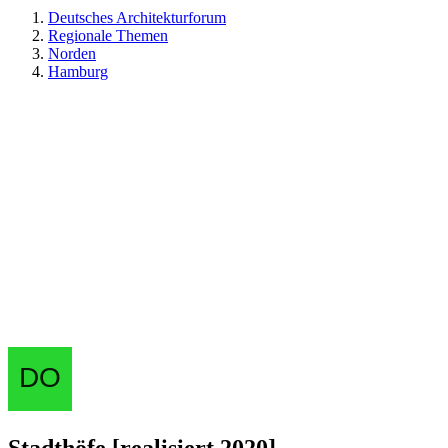
Deutsches Architekturforum
Regionale Themen
Norden
Hamburg
Stadthöfe [realisiert 2020]