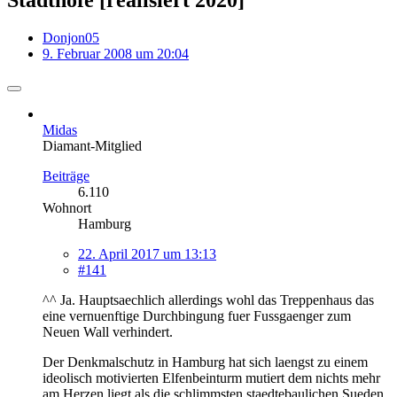
Donjon05
9. Februar 2008 um 20:04
Midas
Diamant-Mitglied
Beiträge
6.110
Wohnort
Hamburg
22. April 2017 um 13:13
#141
^^ Ja. Hauptsaechlich allerdings wohl das Treppenhaus das
eine vernuenftige Durchbingung fuer Fussgaenger zum
Neuen Wall verhindert.
Der Denkmalschutz in Hamburg hat sich laengst zu einem
ideolisch motivierten Elfenbeinturm mutiert dem nichts mehr
am Herzen liegt als die schlimmsten staedtebaulichen Sueden