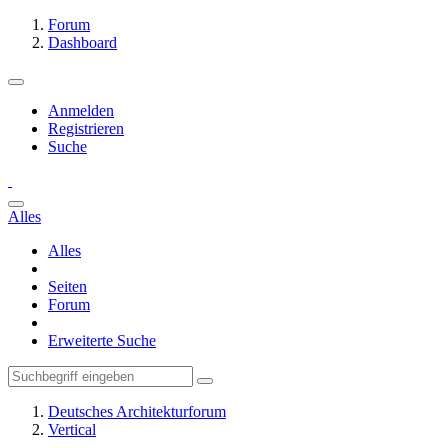
Forum
Dashboard
Anmelden
Registrieren
Suche
Alles
Alles
Seiten
Forum
Erweiterte Suche
Deutsches Architekturforum
Vertical