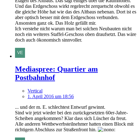
Etagen des Altbaus. Das sagt einiges über die Raumhöhen.
Und das Erdgeschoss wirkt regelrecht zerquetscht obwohl es
die gleiche Höhe hat wie das des Altbaus nebenan. Dort ist es
aber optisch besser mit dem Erdgeschoss verbunden.
Ansonsten ganz ok. Das Holz gefällt mir.
Ich verstehe nicht warum man bei solchen Neubauten nicht
noch ein weiteres Staffel-Geschoss oben draufsetzt. Das wäre
doch auch ökonomisch sinnvoller.
Mediaspree: Quartier am
Postbahnhof
Vertical
1. April 2016 um 18:56
... und der m. E. schlechtest Entwurf gewinnt.
Sind wir jetzt wieder bei den zurückgesetzten 60er-Jahre-
Scheiben angekommen? Klar dass sich Lüscher da freut.
Alle anderen Wettbewerbsteilnehmer hatten einen Block mit
richtigem Abschluss zur Straßenfront hin.