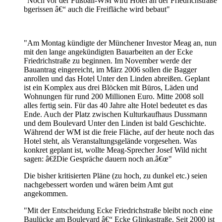
"Noch vor der Fußball-WM wird Hotel an der Friedrichstraße
bgerissen â€“ auch die Freifläche wird bebaut"
"Am Montag kündigte der Münchener Investor Meag an, nun
mit den lange angekündigten Bauarbeiten an der Ecke
Friedrichstraße zu beginnen. Im November werde der
Bauantrag eingereicht, im März 2006 sollen die Bagger
anrollen und das Hotel Unter den Linden abreißen. Geplant
ist ein Komplex aus drei Blöcken mit Büros, Läden und
Wohnungen für rund 200 Millionen Euro. Mitte 2008 soll
alles fertig sein. Für das 40 Jahre alte Hotel bedeutet es das
Ende. Auch der Platz zwischen Kulturkaufhaus Dussmann
und dem Boulevard Unter den Linden ist bald Geschichte.
Während der WM ist die freie Fläche, auf der heute noch das
Hotel steht, als Veranstaltungsgelände vorgesehen. Was
konkret geplant ist, wollte Meag-Sprecher Josef Wild nicht
sagen: â€žDie Gespräche dauern noch an.â€œ"
Die bisher kritisierten Pläne (zu hoch, zu dunkel etc.) seien
nachgebessert worden und wären beim Amt gut
angekommen.
"Mit der Entscheidung Ecke Friedrichstraße bleibt noch eine
Baulücke am Boulevard â€“ Ecke Glinkastraße. Seit 2000 ist