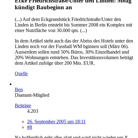
Ecke Friedrichstraße/Unter den Linden: Meag
kündigt Baubeginn an
(...) Auf dem Eckgrundstück Friedrichstraße/Unter den
Linden in Berlin entsteht bis Sommer 2008 ein Komplex mit
einer Nutzfläche von 30.000 qm. (...)
In dem Artikel steht auch das der Abriss des Hotels unter den
Linden noch vor der Fussball WM bginnen soll (März 06).
Ausserdem sollen rund 50% Büros, 30% Einzelhandel und
20% Wohnungen entstehen. Das Investitionsvolumen beträgt
dem Artikel zufolge über 200 Mio. EUR.
Quelle
Ben
Diamant-Mitglied
Beiträge
4.203
26. September 2005 um 18:11
#8
Na hoffentlich geht alles glatt und wird nicht wieder um X