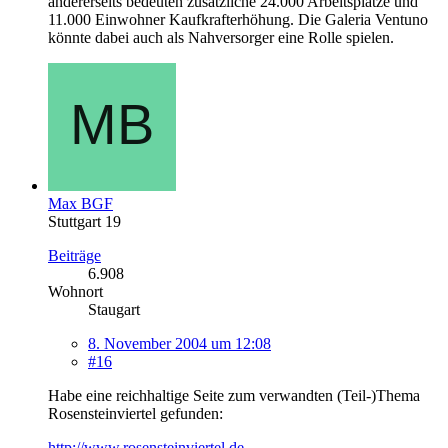
andererseits bedeuten zusätzliche 24.000 Arbeitsplätze und
11.000 Einwohner Kaufkrafterhöhung. Die Galeria Ventuno
könnte dabei auch als Nahversorger eine Rolle spielen.
Max BGF
Stuttgart 19
Beiträge
6.908
Wohnort
Staugart
8. November 2004 um 12:08
#16
Habe eine reichhaltige Seite zum verwandten (Teil-)Thema
Rosensteinviertel gefunden:
http://www.rosensteinviertel.de