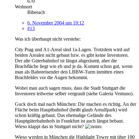
670
Wohnort
Biberach
6. November 2004 um 19:12
#13
Was ich überhaupt nicht verstehe:
City Prag und A1-Areal sind 1a-Lagen. Trotzdem wird auf
beiden Arealen nicht gebaut bzw. es gibt keine Investoren.
Der alte Güterbahnhof ist längst abgeräumt, aber die
Brachfläche liegt wie eh und je da. Kommt schon gut, wenn
man als Bahnreisender den LBBW-Turm inmitten eines
Brachfeldes vor die Augen bekommt.
Wobei man auch sagen muss, dass die Stadt Stuttgart die
Investoren teilweise selber vergrault (siehe Galeria Ventuno).
Guck doch mal nach München: Die machen es richtig. An der
Fläche beim Hauptbahnhof (heißt glaub Arnulfpark) wird
schon kräftig gebaut. Das ehemalige Gelände des
Hauptgüterbahnhofs in Frankfurt ist auch längst bebaut.
Wieso klappt das in Stuttgart nicht?
Wieso werden in München die Highlight Tower mit über 100