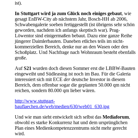
ist).
In Stuttgart wird ja zum Glück noch einiges gebaut
, wie
gesagt EnBW-City ab nächstem Jahr, Bosch-HH ab 2006,
Schwabengalerie soeben fertiggestellt (ist übrigens sehr schön
geworden, nachdem ich anfangs skeptisch war). Prag-
Löwentor sind einigermaßen bebaut. Dazu eine ganze Reihe
jüngerer Daimlerbauten. Daneben etliches teils im nicht-
kommerziellen Bereich, denke nur an den Wasen oder den
Schoßplatz. Und Nachfrage nach Wohnraum besteht ebenfalls
große.
Auf
S21
wurden doch diesen Sommer erst die LBBW-Bauten
eingeweiht und Südleasing ist noch im Bau. Für die Galeria
interessiert sich mit ECE
der
deutsche Investor in diesem
Bereich, dem offenbar sogar die geplanten 50.000 qm nicht
reichen, sondern 80.000 qm lieber wären.
http://www.stuttgart-
bauflaechen.de/web/medien/630/web01_630.jpg
Und wie man sieht entwickelt sich selbst das
Mediaforum
,
obwohl es starke Konkurrenz hat und dem ursprünglichen
Plan eines Medienkompetenzzentrums nicht mehr gerecht
wird.