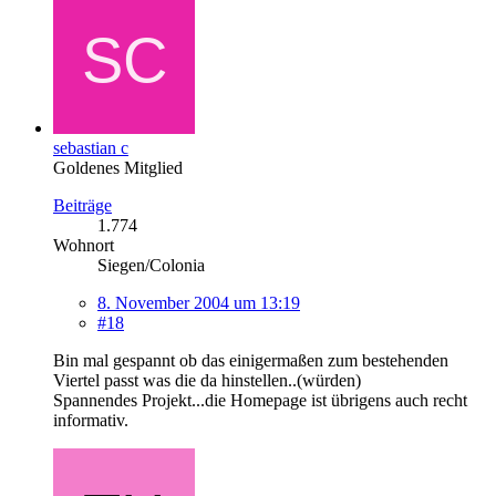
sebastian c
Goldenes Mitglied
Beiträge
1.774
Wohnort
Siegen/Colonia
8. November 2004 um 13:19
#18
Bin mal gespannt ob das einigermaßen zum bestehenden
Viertel passt was die da hinstellen..(würden)
Spannendes Projekt...die Homepage ist übrigens auch recht
informativ.