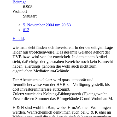
Beiträge
6.908
Wohnort
Staugart
5. November 2004 um 20:53
#12
Harald
,
wie man sieht finden sich Investoren. In der derzeitigen Lage
leider nur tröpfchenweise. Das gesamte Gelände gehört der
HVB bzw. wird von ihr entwickelt. In dem einem Artikel
steht, daß einige der gleisnahen Bereiche noch kein Baurecht
haben, allerdings gehören die wohl auch nicht zum
eigentlichen Mediaforum-Gelände.
Der Abenteuerspielplatz wird quasi temporär und
freundlicherweise von der HVB zur Verfügung gestellt, bis
dort Investoreninteresse aufkommt.
Zuletzt wurde das Kolping-Bildungswerk (E) eingeweiht.
Zuvor diesen Sommer das Bürogebäude G und Wohnbau M.
H & N sind wohl im Bau, wobei H m.W. auch Wohnungen
werden. Wahrscheinlich denkt man auch bei O & K eher an
Wohnungen, weil die sich derzeit einfach besser vermarkten