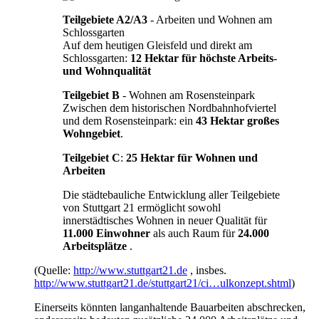
Teilgebiete A2/A3
- Arbeiten und Wohnen am
Schlossgarten
Auf dem heutigen Gleisfeld und direkt am
Schlossgarten:
12 Hektar für höchste Arbeits-
und Wohnqualität
Teilgebiet B
- Wohnen am Rosensteinpark
Zwischen dem historischen Nordbahnhofviertel
und dem Rosensteinpark: ein
43 Hektar großes
Wohngebiet
.
Teilgebiet C
:
25 Hektar für Wohnen und
Arbeiten
Die städtebauliche Entwicklung aller Teilgebiete
von Stuttgart 21 ermöglicht sowohl
innerstädtisches Wohnen in neuer Qualität für
11.000 Einwohner
als auch Raum für
24.000
Arbeitsplätze
.
(Quelle:
http://www.stuttgart21.de
, insbes.
http://www.stuttgart21.de/stuttgart21/ci…ulkonzept.shtml
)
Einerseits könnten langanhaltende Bauarbeiten abschrecken,