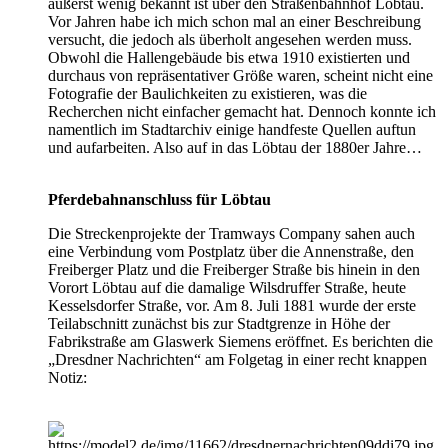
äußerst wenig bekannt ist über den Straßenbahnhof Löbtau.
Vor Jahren habe ich mich schon mal an einer Beschreibung
versucht, die jedoch als überholt angesehen werden muss.
Obwohl die Hallengebäude bis etwa 1910 existierten und
durchaus von repräsentativer Größe waren, scheint nicht eine
Fotografie der Baulichkeiten zu existieren, was die
Recherchen nicht einfacher gemacht hat. Dennoch konnte ich
namentlich im Stadtarchiv einige handfeste Quellen auftun
und aufarbeiten. Also auf in das Löbtau der 1880er Jahre…
Pferdebahnanschluss für Löbtau
Die Streckenprojekte der Tramways Company sahen auch
eine Verbindung vom Postplatz über die Annenstraße, den
Freiberger Platz und die Freiberger Straße bis hinein in den
Vorort Löbtau auf die damalige Wilsdruffer Straße, heute
Kesselsdorfer Straße, vor. Am 8. Juli 1881 wurde der erste
Teilabschnitt zunächst bis zur Stadtgrenze in Höhe der
Fabrikstraße am Glaswerk Siemens eröffnet. Es berichten die
„Dresdner Nachrichten“ am Folgetag in einer recht knappen
Notiz: