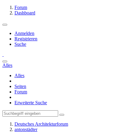
Forum
Dashboard
Anmelden
Registrieren
Suche
Alles
Alles
Seiten
Forum
Erweiterte Suche
Deutsches Architekturforum
antonstädter