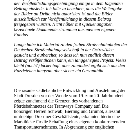
der Veröffentlichungsgenehmigung einige in dem folgenden
Beitrag einstelle. Ich bitte zu beachten, dass die Weitergabe
der Bilder an Dritte nicht autorisiert ist und die Bilder
ausschließlich zur Veröffentlichung in diesem Beitrag
freigegeben wurden. Nicht näher mit Quellenangaben
bezeichnete Dokumente strammen aus meinem eigenen
Fundus.
Lange habe ich Material zu den frühen Straßenbahnhöfen der
Deutschen Straßenbahngesellschaft in der Ostra-Allee
gesucht und aufbereitet, so dass ich nun endlich diesen
Beitrag veröffentlichen kann, ein langgehegtes Projekt. Vieles
bleibt (noch?) lückenhaft, aber zumindest ergibt sich aus den
Puzzleteilen langsam aber sicher ein Gesamtbild…
Die rasante städtebauliche Entwicklung und Ausdehnung der
Stadt Dresden vor der Wende vom 19. zum 20. Jahrhundert
zeigte zunehmend die Grenzen des vorhandenen
Pferdebahnnetzes der Tramways Company auf. Die
honorigen Herren Schwab, Bierling und Grumbt, allesamt
umtriebige Dresdner Geschäftsleute, erkannten hierin eine
Marktlücke für die Schaffung eines eigenen konkurrierenden
Transportunternehmens. In Abgrenzung zur englischen