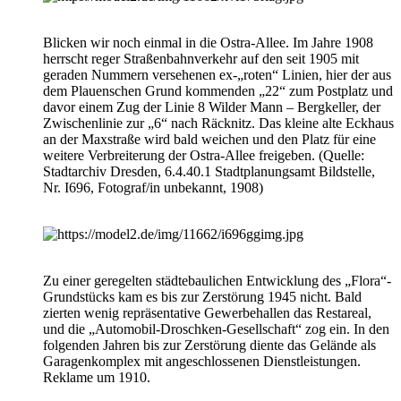
Blicken wir noch einmal in die Ostra-Allee. Im Jahre 1908
herrscht reger Straßenbahnverkehr auf den seit 1905 mit
geraden Nummern versehenen ex-„roten“ Linien, hier der aus
dem Plauenschen Grund kommenden „22“ zum Postplatz und
davor einem Zug der Linie 8 Wilder Mann – Bergkeller, der
Zwischenlinie zur „6“ nach Räcknitz. Das kleine alte Eckhaus
an der Maxstraße wird bald weichen und den Platz für eine
weitere Verbreiterung der Ostra-Allee freigeben. (Quelle:
Stadtarchiv Dresden, 6.4.40.1 Stadtplanungsamt Bildstelle,
Nr. I696, Fotograf/in unbekannt, 1908)
Zu einer geregelten städtebaulichen Entwicklung des „Flora“-
Grundstücks kam es bis zur Zerstörung 1945 nicht. Bald
zierten wenig repräsentative Gewerbehallen das Restareal,
und die „Automobil-Droschken-Gesellschaft“ zog ein. In den
folgenden Jahren bis zur Zerstörung diente das Gelände als
Garagenkomplex mit angeschlossenen Dienstleistungen.
Reklame um 1910.