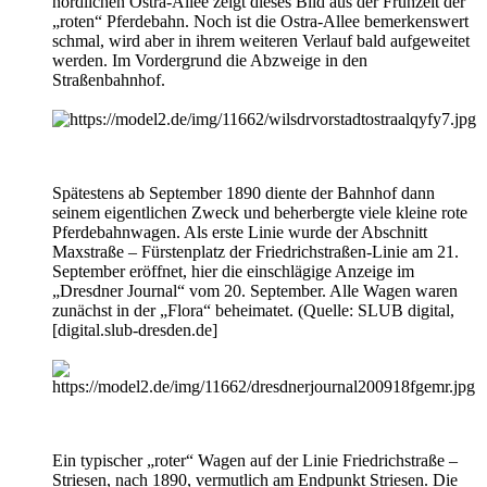
nördlichen Ostra-Allee zeigt dieses Bild aus der Frühzeit der
„roten“ Pferdebahn. Noch ist die Ostra-Allee bemerkenswert
schmal, wird aber in ihrem weiteren Verlauf bald aufgeweitet
werden. Im Vordergrund die Abzweige in den
Straßenbahnhof.
Spätestens ab September 1890 diente der Bahnhof dann
seinem eigentlichen Zweck und beherbergte viele kleine rote
Pferdebahnwagen. Als erste Linie wurde der Abschnitt
Maxstraße – Fürstenplatz der Friedrichstraßen-Linie am 21.
September eröffnet, hier die einschlägige Anzeige im
„Dresdner Journal“ vom 20. September. Alle Wagen waren
zunächst in der „Flora“ beheimatet. (Quelle: SLUB digital,
[
digital.slub-dresden.de
]
Ein typischer „roter“ Wagen auf der Linie Friedrichstraße –
Striesen, nach 1890, vermutlich am Endpunkt Striesen. Die