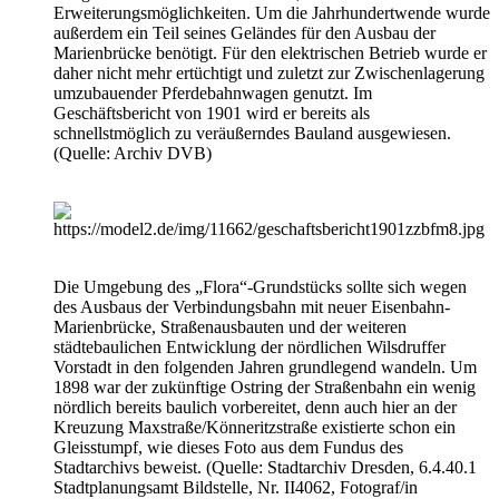
Erweiterungsmöglichkeiten. Um die Jahrhundertwende wurde
außerdem ein Teil seines Geländes für den Ausbau der
Marienbrücke benötigt. Für den elektrischen Betrieb wurde er
daher nicht mehr ertüchtigt und zuletzt zur Zwischenlagerung
umzubauender Pferdebahnwagen genutzt. Im
Geschäftsbericht von 1901 wird er bereits als
schnellstmöglich zu veräußerndes Bauland ausgewiesen.
(Quelle: Archiv DVB)
Die Umgebung des „Flora“-Grundstücks sollte sich wegen
des Ausbaus der Verbindungsbahn mit neuer Eisenbahn-
Marienbrücke, Straßenausbauten und der weiteren
städtebaulichen Entwicklung der nördlichen Wilsdruffer
Vorstadt in den folgenden Jahren grundlegend wandeln. Um
1898 war der zukünftige Ostring der Straßenbahn ein wenig
nördlich bereits baulich vorbereitet, denn auch hier an der
Kreuzung Maxstraße/Könneritzstraße existierte schon ein
Gleisstumpf, wie dieses Foto aus dem Fundus des
Stadtarchivs beweist. (Quelle: Stadtarchiv Dresden, 6.4.40.1
Stadtplanungsamt Bildstelle, Nr. II4062, Fotograf/in