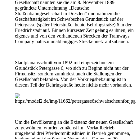
Gesellschaft nannten sie die am 8. November 1889
gegründete Unternehmung „Deutsche
Straßenbahngesellschaft in Dresden“ und nahmen die
Geschäftstätigkeit im Schwabschen Grundstück auf der
Petergasse (später Peterstraße, heute Behringstraße) 6 in der
Friedrichstadt auf. Binnen kürzester Zeit gelang es ihnen, ein
eigenes und von den vorhandenen Strecken der Tramways
Company nahezu unabhängiges Streckennetz aufzubauen.
Stadtplanausschnitt von 1892 mit eingezeichnetem
Grundstück Petergasse 6, wo sich zu Beginn nicht nur der
Firmensitz, sondern zumindest auch die Stallungen der
Gesellschaft befanden. Von der Vorkriegsbebauung ist in
diesem Teil der Behringstraße heute nichts mehr vorhanden.
Um die Bevölkerung an die Existenz der neuen Gesellschaft
zu gewöhnen, wurden zunächst im „Vorlaufbetrieb“
umgehend drei Pferdeomnibuslinien in Betrieb genommen,
beginnend mit der Strecke Neumarkt – Gruna am 20.