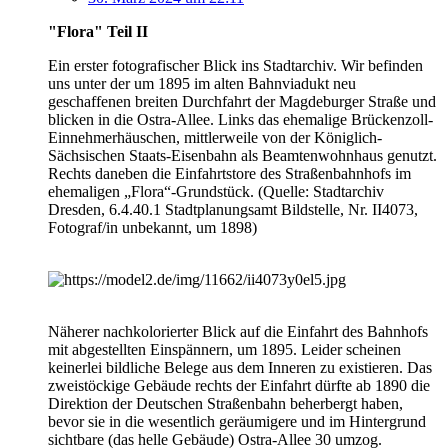
"Flora" Teil II
Ein erster fotografischer Blick ins Stadtarchiv. Wir befinden
uns unter der um 1895 im alten Bahnviadukt neu
geschaffenen breiten Durchfahrt der Magdeburger Straße und
blicken in die Ostra-Allee. Links das ehemalige Brückenzoll-
Einnehmerhäuschen, mittlerweile von der Königlich-
Sächsischen Staats-Eisenbahn als Beamtenwohnhaus genutzt.
Rechts daneben die Einfahrtstore des Straßenbahnhofs im
ehemaligen „Flora“-Grundstück. (Quelle: Stadtarchiv
Dresden, 6.4.40.1 Stadtplanungsamt Bildstelle, Nr. II4073,
Fotograf/in unbekannt, um 1898)
Näherer nachkolorierter Blick auf die Einfahrt des Bahnhofs
mit abgestellten Einspännern, um 1895. Leider scheinen
keinerlei bildliche Belege aus dem Inneren zu existieren. Das
zweistöckige Gebäude rechts der Einfahrt dürfte ab 1890 die
Direktion der Deutschen Straßenbahn beherbergt haben,
bevor sie in die wesentlich geräumigere und im Hintergrund
sichtbare (das helle Gebäude) Ostra-Allee 30 umzog.