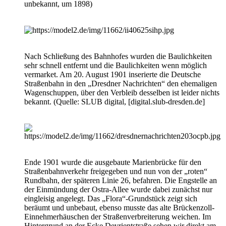
unbekannt, um 1898)
Nach Schließung des Bahnhofes wurden die Baulichkeiten
sehr schnell entfernt und die Baulichkeiten wenn möglich
vermarket. Am 20. August 1901 inserierte die Deutsche
Straßenbahn in den „Dresdner Nachrichten“ den ehemaligen
Wagenschuppen, über den Verbleib desselben ist leider nichts
bekannt. (Quelle: SLUB digital, [
digital.slub-dresden.de
]
Ende 1901 wurde die ausgebaute Marienbrücke für den
Straßenbahnverkehr freigegeben und nun von der „roten“
Rundbahn, der späteren Linie 26, befahren. Die Engstelle an
der Einmündung der Ostra-Allee wurde dabei zunächst nur
eingleisig angelegt. Das „Flora“-Grundstück zeigt sich
beräumt und unbebaut, ebenso musste das alte Brückenzoll-
Einnehmerhäuschen der Straßenverbreiterung weichen. Im
Hintergrund an der Ecke Devrientstraße sehen wir direkt am