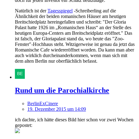
doch für jeden Investor ein Schatz heutzutage.
Natürlich ist der
Tagesspiegel
-Schreiberling auf die
Ähnlichkeit der beiden romanischen Häuser am heutigen
Breitschiedplatz hereingefallen und schreibt: "Der Gloria
Palast hatte 1926 im „Romanischen Haus“ an der Stelle des
heutigen Europa-Centers am Breitscheidplatz eröffnet." Das
ist falsch, der Gloriapalast stand da, wo heute das "Zoo-
Fenster"-Hochhaus steht. Witzigerweise ist genau da jetzt das
Romanische Cafe wiedereröffnet worden. Da kann man aber
auch wirklich durcheinanderkommen, wenn man sich mit
dem alten Berlin nur oberflächlich befasst.
Rund um die Parochialkirche
BerlinExCinere
19. Dezember 2015 um 14:09
ich dachte, ich hätte dieses Bild hier schon vor zwei Wochen
gepostet: