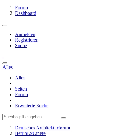
Forum
Dashboard
Anmelden
Registrieren
Suche
Alles
Alles
Seiten
Forum
Erweiterte Suche
Deutsches Architekturforum
BerlinExCinere