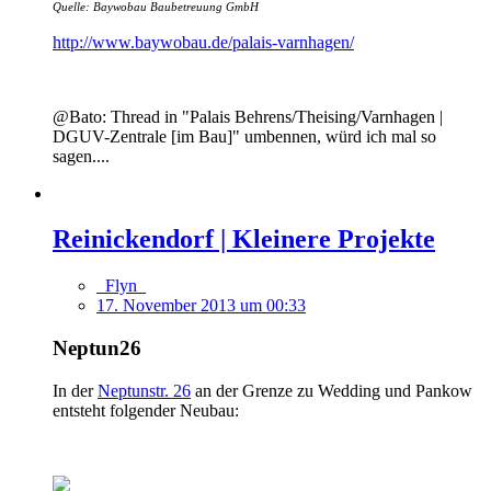
Quelle: Baywobau Baubetreuung GmbH
http://www.baywobau.de/palais-varnhagen/
@Bato: Thread in "Palais Behrens/Theising/Varnhagen |
DGUV-Zentrale [im Bau]" umbennen, würd ich mal so
sagen....
Reinickendorf | Kleinere Projekte
_Flyn_
17. November 2013 um 00:33
Neptun26
In der
Neptunstr. 26
an der Grenze zu Wedding und Pankow
entsteht folgender Neubau: