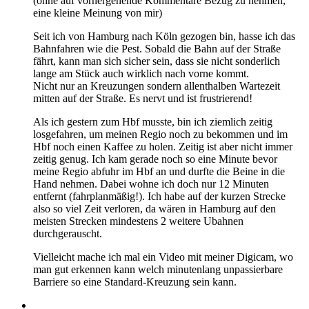
(ohne auf vorhergehende Kommentare Bezug zu nehmen,
eine kleine Meinung von mir)
Seit ich von Hamburg nach Köln gezogen bin, hasse ich das
Bahnfahren wie die Pest. Sobald die Bahn auf der Straße
fährt, kann man sich sicher sein, dass sie nicht sonderlich
lange am Stück auch wirklich nach vorne kommt.
Nicht nur an Kreuzungen sondern allenthalben Wartezeit
mitten auf der Straße. Es nervt und ist frustrierend!
Als ich gestern zum Hbf musste, bin ich ziemlich zeitig
losgefahren, um meinen Regio noch zu bekommen und im
Hbf noch einen Kaffee zu holen. Zeitig ist aber nicht immer
zeitig genug. Ich kam gerade noch so eine Minute bevor
meine Regio abfuhr im Hbf an und durfte die Beine in die
Hand nehmen. Dabei wohne ich doch nur 12 Minuten
entfernt (fahrplanmäßig!). Ich habe auf der kurzen Strecke
also so viel Zeit verloren, da wären in Hamburg auf den
meisten Strecken mindestens 2 weitere Ubahnen
durchgerauscht.
Vielleicht mache ich mal ein Video mit meiner Digicam, wo
man gut erkennen kann welch minutenlang unpassierbare
Barriere so eine Standard-Kreuzung sein kann.