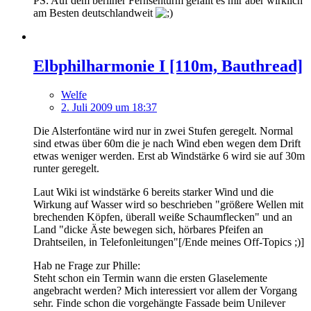
PS: Auf dem berliner Fernsehturm gefällt es mir aber wirklich
am Besten deutschlandweit
Elbphilharmonie I [110m, Bauthread]
Welfe
2. Juli 2009 um 18:37
Die Alsterfontäne wird nur in zwei Stufen geregelt. Normal
sind etwas über 60m die je nach Wind eben wegen dem Drift
etwas weniger werden. Erst ab Windstärke 6 wird sie auf 30m
runter geregelt.
Laut Wiki ist windstärke 6 bereits starker Wind und die
Wirkung auf Wasser wird so beschrieben "größere Wellen mit
brechenden Köpfen, überall weiße Schaumflecken" und an
Land "dicke Äste bewegen sich, hörbares Pfeifen an
Drahtseilen, in Telefonleitungen"[/Ende meines Off-Topics ;)]
Hab ne Frage zur Phille:
Steht schon ein Termin wann die ersten Glaselemente
angebracht werden? Mich interessiert vor allem der Vorgang
sehr. Finde schon die vorgehängte Fassade beim Unilever