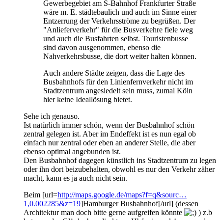
Gewerbegebiet am S-Bahnhof Frankfurter Straße
wäre m. E. städtebaulich und auch im Sinne einer
Entzerrung der Verkehrsströme zu begrüßen. Der
"Anlieferverkehr" für die Busverkehre fiele weg
und auch die Busfahrten selbst. Touristenbusse
sind davon ausgenommen, ebenso die
Nahverkehrsbusse, die dort weiter halten können.
Auch andere Städte zeigen, dass die Lage des
Busbahnhofs für den Linienfernverkehr nicht im
Stadtzentrum angesiedelt sein muss, zumal Köln
hier keine Ideallösung bietet.
Sehe ich genauso.
Ist natürlich immer schön, wenn der Busbahnhof schön
zentral gelegen ist. Aber im Endeffekt ist es nun egal ob
einfach nur zentral oder eben an anderer Stelle, die aber
ebenso optimal angebunden ist.
Den Busbahnhof dagegen künstlich ins Stadtzentrum zu legen
oder ihn dort beizubehalten, obwohl es nur den Verkehr zäher
macht, kann es ja auch nicht sein.
Beim [url=
http://maps.google.de/maps?f=q&sourc…
1,0.002285&z=19
]Hamburger Busbahnhof[/url] (dessen
Architektur man doch bitte gerne aufgreifen könnte
) z.b