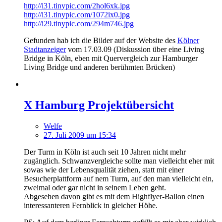
http://i31.tinypic.com/2hol6xk.jpg
http://i31.tinypic.com/1072ix0.jpg
http://i29.tinypic.com/294m746.jpg
Gefunden hab ich die Bilder auf der Website des
Kölner
Stadtanzeiger
vom 17.03.09 (Diskussion über eine Living
Bridge in Köln, eben mit Quervergleich zur Hamburger
Living Bridge und anderen berühmten Brücken)
X Hamburg Projektübersicht
Welfe
27. Juli 2009 um 15:34
Der Turm in Köln ist auch seit 10 Jahren nicht mehr
zugänglich. Schwanzvergleiche sollte man vielleicht eher mit
sowas wie der Lebensqualität ziehen, statt mit einer
Besucherplattform auf nem Turm, auf den man vielleicht ein,
zweimal oder gar nicht in seinem Leben geht.
Abgesehen davon gibt es mit dem Highflyer-Ballon einen
interessanteren Fernblick in gleicher Höhe.