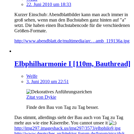
22. Juni 2010 um 18:33
Kurzer Einschub: Abendblattbilder kann man auch immer in
groß sehen, wenn man den Buchstaben ganz hinten auf "a"
setzt. Die haben einen Buchstabencode für die verschiedenen
Größen-Formate.
http://www.abendblatt.de/multimedia/arc…amb_119136a.jpg
Elbphilharmonie I [110m, Bauthread]
Welfe
3. Juni 2010 um 22:51
Zitat von Dykie
Finde den Bau von Tag zu Tag besser.
Das stimmt, allerdings sieht der Bau auch von Tag zu Tag
mehr aus wie eine Käsereibe. You cannot unsee it
http://img297.imageshack.us/img297/3573/elbphilo9.jpg
http://www.deutsches-architektur-forum.de/forum/pics/dyk…