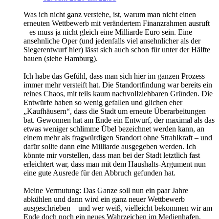
Was ich nicht ganz verstehe, ist, warum man nicht einen
erneuten Wettbewerb mit verändertem Finanzrahmen ausruft
– es muss ja nicht gleich eine Milliarde Euro sein. Eine
ansehnliche Oper (und jedenfalls viel ansehnlicher als der
Siegerentwurf hier) lässt sich auch schon für unter der Hälfte
bauen (siehe Hamburg).
Ich habe das Gefühl, dass man sich hier im ganzen Prozess
immer mehr versteift hat. Die Standortfindung war bereits ein
reines Chaos, mit teils kaum nachvollziehbaren Gründen. Die
Entwürfe haben so wenig gefallen und glichen eher
„Kaufhäusern“, dass die Stadt um erneute Überarbeitungen
bat. Gewonnen hat am Ende ein Entwurf, der maximal als das
etwas weniger schlimme Übel bezeichnet werden kann, an
einem mehr als fragwürdigen Standort ohne Strahlkraft – und
dafür sollte dann eine Milliarde ausgegeben werden. Ich
könnte mir vorstellen, dass man bei der Stadt letztlich fast
erleichtert war, dass man mit dem Haushalts-Argument nun
eine gute Ausrede für den Abbruch gefunden hat.
Meine Vermutung: Das Ganze soll nun ein paar Jahre
abkühlen und dann wird ein ganz neuer Wettbewerb
ausgeschrieben – und wer weiß, vielleicht bekommen wir am
Ende doch noch ein neues Wahrzeichen im Medienhafen,