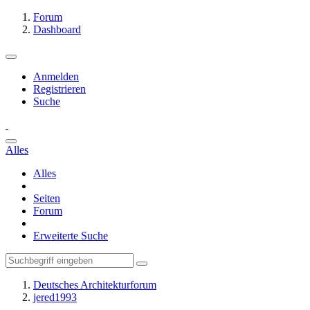
Forum
Dashboard
Anmelden
Registrieren
Suche
Alles
Alles
Seiten
Forum
Erweiterte Suche
Deutsches Architekturforum
jered1993