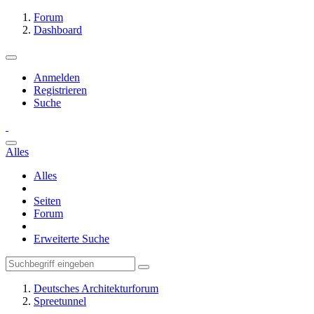
Forum
Dashboard
Anmelden
Registrieren
Suche
Alles
Alles
Seiten
Forum
Erweiterte Suche
Deutsches Architekturforum
Spreetunnel