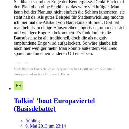
Stadthauses und der Enge der Bendergasse. Denkt Euch mal
den Plan oben ohne Stadthaus, das wäre viel luftiger. Man
kann bei der Planung nicht einfach die Schirrn ignorieren, sie
steht halt da. Als gutes Beispiel für Stadtentwicklung möchte
ich hier mal die Altstadt von Barcelona anführen. Dort hat
man behutsam einige Häuserreihen abgerissen, um mehr Licht
und weniger Enge zu bekommen. Es funktioniert: die
Bausubstanz ist alt, traditionell, doch die als negativ
empfundene Enge wird aufgelockert. So wäre glaube ich
auch hier weniger mehr. Man könnte außerdem viel Geld
sparen und an einem anderen Ort einsetzen.
-----------------
Mod: Bitte der Übersichtlichkeit wegen dieselben Grafiken nicht wiederholt
einfügen (und auch nicht zitieren). Danke
Talkin' 'bout Europaviertel
(Basisdebatte)
frühling
9. Mai 2013 um 23:14