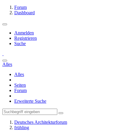
Forum
Dashboard
Anmelden
Registrieren
Suche
Alles
Alles
Seiten
Forum
Erweiterte Suche
Deutsches Architekturforum
frühling