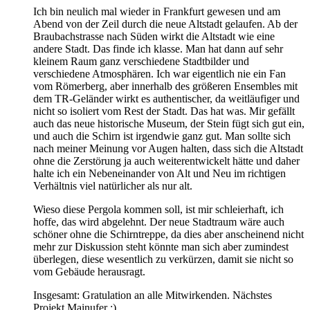
Ich bin neulich mal wieder in Frankfurt gewesen und am
Abend von der Zeil durch die neue Altstadt gelaufen. Ab der
Braubachstrasse nach Süden wirkt die Altstadt wie eine
andere Stadt. Das finde ich klasse. Man hat dann auf sehr
kleinem Raum ganz verschiedene Stadtbilder und
verschiedene Atmosphären. Ich war eigentlich nie ein Fan
vom Römerberg, aber innerhalb des größeren Ensembles mit
dem TR-Geländer wirkt es authentischer, da weitläufiger und
nicht so isoliert vom Rest der Stadt. Das hat was. Mir gefällt
auch das neue historische Museum, der Stein fügt sich gut ein,
und auch die Schirn ist irgendwie ganz gut. Man sollte sich
nach meiner Meinung vor Augen halten, dass sich die Altstadt
ohne die Zerstörung ja auch weiterentwickelt hätte und daher
halte ich ein Nebeneinander von Alt und Neu im richtigen
Verhältnis viel natürlicher als nur alt.
Wieso diese Pergola kommen soll, ist mir schleierhaft, ich
hoffe, das wird abgelehnt. Der neue Stadtraum wäre auch
schöner ohne die Schirntreppe, da dies aber anscheinend nicht
mehr zur Diskussion steht könnte man sich aber zumindest
überlegen, diese wesentlich zu verkürzen, damit sie nicht so
vom Gebäude herausragt.
Insgesamt: Gratulation an alle Mitwirkenden. Nächstes
Projekt Mainufer :).