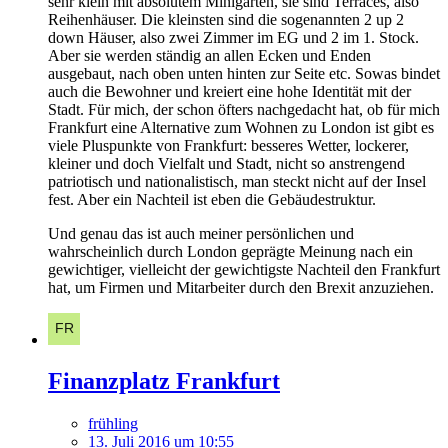
sehr klein mit absolutem Minigarten, sie sind Terraces, also
Reihenhäuser. Die kleinsten sind die sogenannten 2 up 2
down Häuser, also zwei Zimmer im EG und 2 im 1. Stock.
Aber sie werden ständig an allen Ecken und Enden
ausgebaut, nach oben unten hinten zur Seite etc. Sowas bindet
auch die Bewohner und kreiert eine hohe Identität mit der
Stadt. Für mich, der schon öfters nachgedacht hat, ob für mich
Frankfurt eine Alternative zum Wohnen zu London ist gibt es
viele Pluspunkte von Frankfurt: besseres Wetter, lockerer,
kleiner und doch Vielfalt und Stadt, nicht so anstrengend
patriotisch und nationalistisch, man steckt nicht auf der Insel
fest. Aber ein Nachteil ist eben die Gebäudestruktur.
Und genau das ist auch meiner persönlichen und
wahrscheinlich durch London geprägte Meinung nach ein
gewichtiger, vielleicht der gewichtigste Nachteil den Frankfurt
hat, um Firmen und Mitarbeiter durch den Brexit anzuziehen.
Finanzplatz Frankfurt
frühling
13. Juli 2016 um 10:55