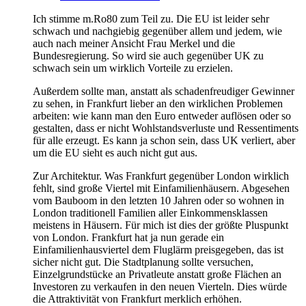
Ich stimme m.Ro80 zum Teil zu. Die EU ist leider sehr
schwach und nachgiebig gegenüber allem und jedem, wie
auch nach meiner Ansicht Frau Merkel und die
Bundesregierung. So wird sie auch gegenüber UK zu
schwach sein um wirklich Vorteile zu erzielen.
Außerdem sollte man, anstatt als schadenfreudiger Gewinner
zu sehen, in Frankfurt lieber an den wirklichen Problemen
arbeiten: wie kann man den Euro entweder auflösen oder so
gestalten, dass er nicht Wohlstandsverluste und Ressentiments
für alle erzeugt. Es kann ja schon sein, dass UK verliert, aber
um die EU sieht es auch nicht gut aus.
Zur Architektur. Was Frankfurt gegenüber London wirklich
fehlt, sind große Viertel mit Einfamilienhäusern. Abgesehen
vom Bauboom in den letzten 10 Jahren oder so wohnen in
London traditionell Familien aller Einkommensklassen
meistens in Häusern. Für mich ist dies der größte Pluspunkt
von London. Frankfurt hat ja nun gerade ein
Einfamilienhausviertel dem Fluglärm preisgegeben, das ist
sicher nicht gut. Die Stadtplanung sollte versuchen,
Einzelgrundstücke an Privatleute anstatt große Flächen an
Investoren zu verkaufen in den neuen Vierteln. Dies würde
die Attraktivität von Frankfurt merklich erhöhen.